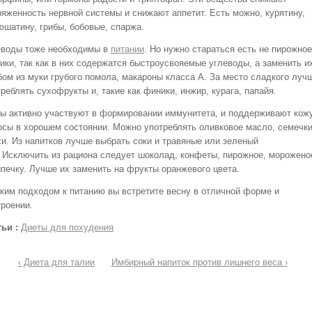
ряженность нервной системы и снижают аппетит. Есть можно, курятину,
юшатину, грибы, бобовые, спаржа.
еводы тоже необходимы в
питании
. Но нужно стараться есть не пирожное
тики, так как в них содержатся быстроусвояемые углеводы, а заменить и
бом из муки грубого помола, макароны класса А. За место сладкого луч
реблять сухофрукты и, такие как финики, инжир, курага, папайя.
ы активно участвуют в формировании иммунитета, и поддерживают кож
осы в хорошем состоянии. Можно употреблять оливковое масло, семечки
хи. Из напитков лучше выбрать соки и травяные или зеленый
. Исключить из рациона следует шоколад, конфеты, пирожное, морожено
ыпечку. Лучше их заменить на фрукты оранжевого цвета.
аким подходом к питанию вы встретите весну в отличной форме и
троении.
тьи :
Диеты для похудения
‹ Диета для талии
Имбирный напиток против лишнего веса ›