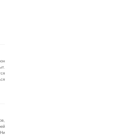
зон
ыт.
ся
ся
ов,
оей
 Ни