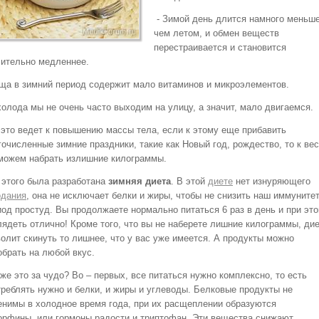
- Зимой день длится намного меньше
чем летом, и обмен веществ
перестраивается и становится
чительно медленнее.
ища в зимний период содержит мало витаминов и микроэлементов.
холода мы не очень часто выходим на улицу, а значит, мало двигаемся.
 это ведет к повышению массы тела, если к этому еще прибавить
гочисленные зимние праздники, такие как Новый год, рождество, то к ве
можем набрать излишние килограммы.
 этого была разработана
зимняя диета
. В этой
диете
нет изнуряющего
одания
, она не исключает белки и жиры, чтобы не снизить наш иммунитет
иод простуд. Вы продолжаете нормально питаться 6 раз в день и при эт
лядеть отлично! Кроме того, что вы не наберете лишние килограммы, ди
волит скинуть то лишнее, что у вас уже имеется. А продукты можно
обрать на любой вкус.
же это за чудо? Во – первых, все питаться нужно комплексно, то есть
треблять нужно и белки, и жиры и углеводы. Белковые продукты не
енимы в холодное время года, при их расщеплении образуются
орфины, или гормоны радости и триптофан. Эти вещества снижают