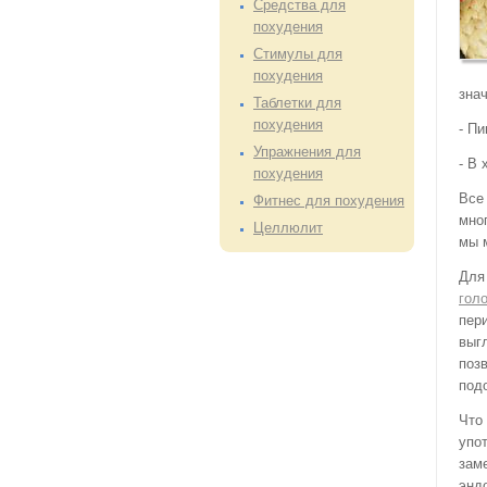
Средства для
похудения
Стимулы для
похудения
зна
Таблетки для
похудения
- П
Упражнения для
- В 
похудения
Все
Фитнес для похудения
мно
Целлюлит
мы 
Для
гол
пер
выг
поз
под
Что 
упо
зам
энд