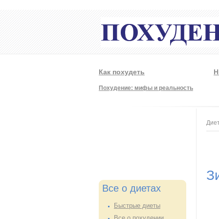
Как похудеть
Н
Похудение: мифы и реальность
Вы
Диет
З
Все о диетах
Быстрые диеты
Все о похудении