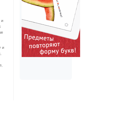
 и
х
ше
у и
,
е,