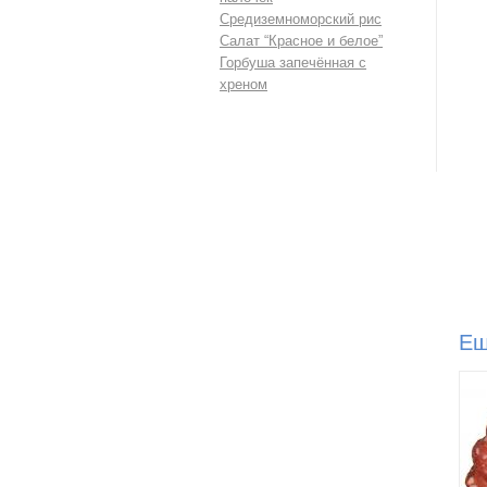
Средиземноморский рис
Салат “Красное и белое”
Горбуша запечённая с
хреном
Ещ