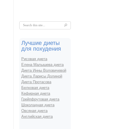
Форма поиска
Лучшие диеты
для похудения
Рисовая диета
Елена Малышева диета
Диета Инны Воловичевой
Диета Ларисы Долиной
Диета Протасова
Белковая диета
Кефирная диета
Грейпфрутовая диета
Шоколадная диета
Овсяная диета
Английская диета