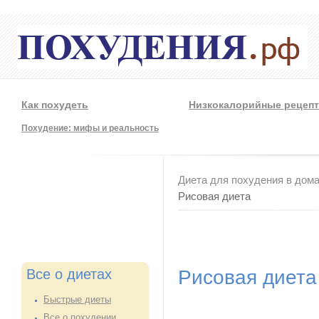
Как похудеть
Низкокалорийные рецеп
Похудение: мифы и реальность
Вы здесь
Диета для похудения в дом
Рисовая диета
Все о диетах
Рисовая диета
Быстрые диеты
Все о похудении