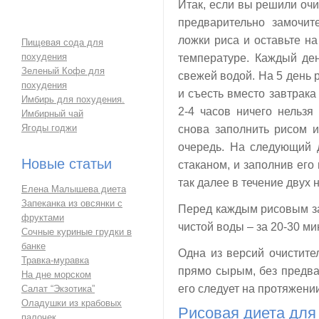
Итак, если вы решили очи
предварительно замочит
ложки риса и оставьте н
Пищевая сода для
похудения
температуре. Каждый ден
Зеленый Кофе для
свежей водой. На 5 день р
похудения
и съесть вместо завтрака
Имбирь для похудения.
2-4 часов ничего нельзя
Имбирный чай
Ягоды годжи
снова заполнить рисом и
очередь. На следующий 
Новые статьи
стаканом, и заполнив его
так далее в течение двух 
Елена Малышева диета
Запеканка из овсянки с
Перед каждым рисовым за
фруктами
чистой воды – за 20-30 ми
Сочные куриные грудки в
банке
Одна из версий очистите
Травка-муравка
прямо сырым, без предва
На дне морском
его следует на протяжении
Салат “Экзотика”
Оладушки из крабовых
Рисовая диета для
палочек