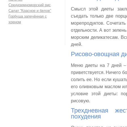
Средиземноморский рис
Смысл этой диеты закл
Салат “Красное и белое”
съедать только две порц
Горбуша запечённая с
хреном
морепродуктов. Сочетать
отдельности. А вот зелень
морским деликатесам. Вс
дней.
Рисово-овощная ди
Меню диеты на 7 дней – 
приветствуется. Ничего бо
солить ее. Но если кушат
его оливковым маслом ил
условие этой диеты: п
рисовую.
Трехдневная же
похудения