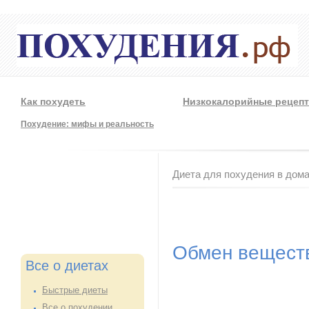
Как похудеть
Низкокалорийные рецеп
Похудение: мифы и реальность
Вы здесь
Диета для похудения в дом
Обмен вещест
Все о диетах
Быстрые диеты
Все о похудении