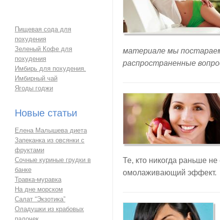
Пищевая сода для
похудения
Зеленый Кофе для
материале мы постарае
похудения
распространенные вопро
Имбирь для похудения.
Имбирный чай
Ягоды годжи
Новые статьи
Елена Малышева диета
Запеканка из овсянки с
фруктами
Сочные куриные грудки в
Те, кто никогда раньше не
банке
омолаживающий эффект.
Травка-муравка
На дне морском
Салат “Экзотика”
Оладушки из крабовых
палочек