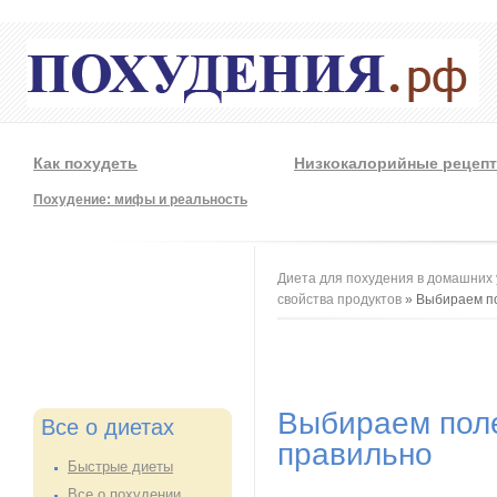
Как похудеть
Низкокалорийные рецеп
Похудение: мифы и реальность
Вы здесь
Диета для похудения в домашних 
свойства продуктов
» Выбираем п
Выбираем пол
Все о диетах
правильно
Быстрые диеты
Все о похудении