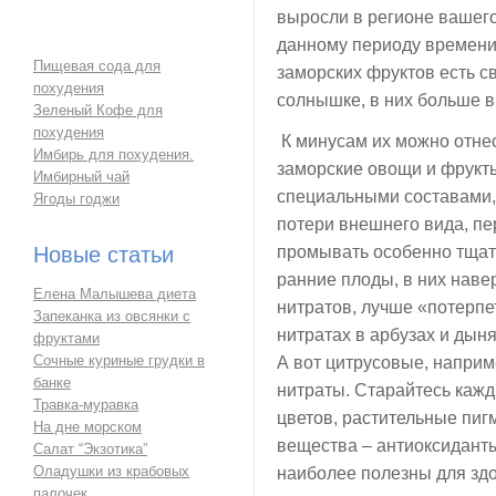
выросли в регионе вашег
данному периоду времени 
Пищевая сода для
заморских фруктов есть св
похудения
солнышке, в них больше в
Зеленый Кофе для
похудения
К минусам их можно отнес
Имбирь для похудения.
заморские овощи и фрукт
Имбирный чай
специальными составами
Ягоды годжи
потери внешнего вида, п
Новые статьи
промывать особенно тщат
ранние плоды, в них наве
Елена Малышева диета
нитратов, лучше «потерпе
Запеканка из овсянки с
нитратах в арбузах и дын
фруктами
Сочные куриные грудки в
А вот цитрусовые, наприм
банке
нитраты. Старайтесь каж
Травка-муравка
цветов, растительные пиг
На дне морском
вещества – антиоксидант
Салат “Экзотика”
Оладушки из крабовых
наиболее полезны для здо
палочек