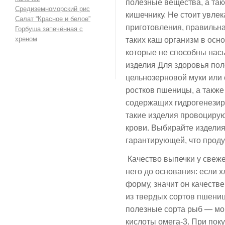
полезные вещества, а так
Средиземноморский рис
кишечнику. Не стоит увле
Салат “Красное и белое”
приготовления, правильная
Горбуша запечённая с
хреном
таких каш организм в осн
которые не способны нас
изделия Для здоровья по
цельнозерновой муки или 
ростков пшеницы, а также
содержащих гидрогенезир
такие изделия провоцирую
крови. Выбирайте изделия
гарантирующей, что проду
Качество выпечки у свеже
него до основания: если 
форму, значит он качеств
из твердых сортов пшени
полезные сорта рыб — мо
кислоты омега-3. При по