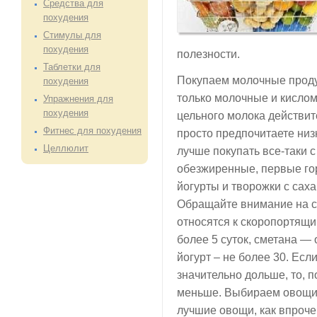
Средства для
похудения
Стимулы для
похудения
полезности.
Таблетки для
Покупаем молочные проду
похудения
только молочные и кисло
Упражнения для
похудения
цельного молока действит
Фитнес для похудения
просто предпочитаете ни
Целлюлит
лучше покупать все-таки 
обезжиренные, первые гор
йогурты и творожки с сах
Обращайте внимание на с
относятся к скоропортящи
более 5 суток, сметана — 
йогурт – не более 30. Ес
значительно дольше, то, п
меньше. Выбираем овощи 
лучшие овощи, как впроче