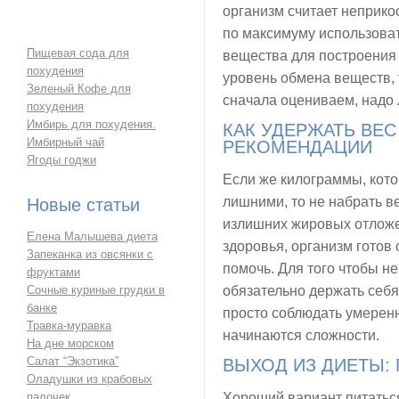
организм считает неприк
по максимуму использова
Пищевая сода для
вещества для построения 
похудения
уровень обмена веществ, 
Зеленый Кофе для
сначала оцениваем, надо л
похудения
Имбирь для похудения.
КАК УДЕРЖАТЬ ВЕС
Имбирный чай
РЕКОМЕНДАЦИИ
Ягоды годжи
Если же килограммы, кот
лишними, то не набрать в
Новые статьи
излишних жировых отложе
Елена Малышева диета
здоровья, организм готов
Запеканка из овсянки с
помочь. Для того чтобы не
фруктами
Сочные куриные грудки в
обязательно держать себя
банке
просто соблюдать умеренно
Травка-муравка
начинаются сложности.
На дне морском
Салат “Экзотика”
ВЫХОД ИЗ ДИЕТЫ:
Оладушки из крабовых
палочек
Хороший вариант питатьс