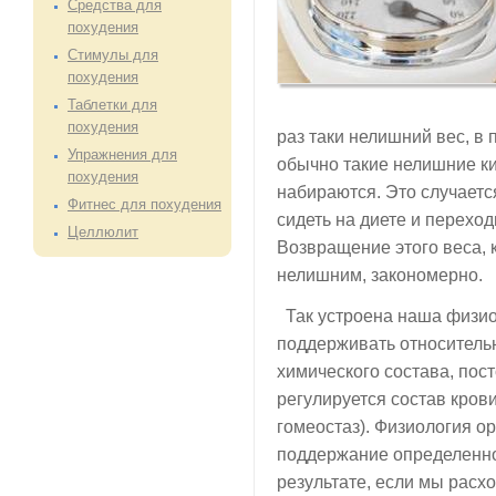
Средства для
похудения
Стимулы для
похудения
Таблетки для
похудения
раз таки нелишний вес, в 
Упражнения для
обычно такие нелишние к
похудения
набираются. Это случаетс
Фитнес для похудения
сидеть на диете и перехо
Целлюлит
Возвращение этого веса, 
нелишним, закономерно.
Так устроена наша физио
поддерживать относитель
химического состава, пос
регулируется состав кров
гомеостаз). Физиология о
поддержание определенно
результате, если мы расх