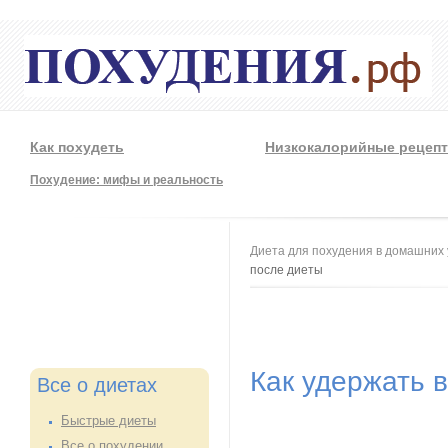
Как похудеть
Низкокалорийные рецеп
Похудение: мифы и реальность
Вы здесь
Диета для похудения в домашних 
после диеты
Как удержать 
Все о диетах
Быстрые диеты
Все о похудении