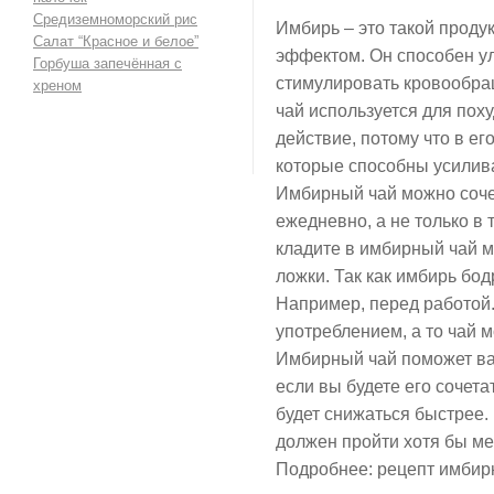
Средиземноморский рис
Имбирь – это такой проду
Салат “Красное и белое”
эффектом. Он способен у
Горбуша запечённая с
стимулировать кровообра
хреном
чай используется для пох
действие, потому что в е
которые способны усилива
Имбирный чай можно соче
ежедневно, а не только в 
кладите в имбирный чай м
ложки. Так как имбирь бодр
Например, перед работой
употреблением, а то чай м
Имбирный чай поможет вам
если вы будете его сочета
будет снижаться быстрее.
должен пройти хотя бы ме
Подробнее: рецепт имбирн