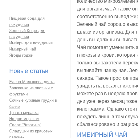
количество микроэлемент
для организма. А также о
соответственно вывод жир
Пищевая сода для
Зеленый чай хорошо выво
похудения
Зеленый Кофе для
шлаки из организма. Для т
похудения
день вы должны выпивать 
Имбирь для похудения.
Чай помогает уменьшить а
Имбирный чай
глюкозы в крови, которая 
Ягоды годжи
только вы захотели перек
Новые статьи
выпивайте чашку чая. Зел
сахара. Такое простое пр
Елена Малышева диета
увидеть на весах снижени
Запеканка из овсянки с
можете раз в неделю пров
фруктами
Сочные куриные грудки в
дни уже через месяц тоже
банке
килограмма. Однако стоит
Травка-муравка
похудеть лишь в том случа
На дне морском
сбалансировано и рацион
Салат “Экзотика”
Оладушки из крабовых
ИМБИРНЫЙ ЧАЙ
палочек