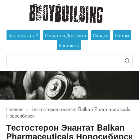
Перейти
к
контенту
Как заказать?
Оплата и Доставка
Скидки
Оптом
Контакты
Поиск:
Главная
»
Тестостерон Энантат Balkan Pharmaceuticals
Новосибирск
Тестостерон Энантат Balkan
Pharmaceuticals Новосибирск