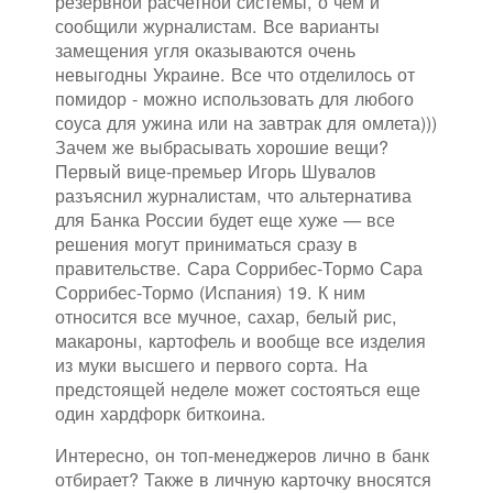
резервной расчетной системы, о чем и
сообщили журналистам. Все варианты
замещения угля оказываются очень
невыгодны Украине. Все что отделилось от
помидор - можно использовать для любого
соуса для ужина или на завтрак для омлета)))
Зачем же выбрасывать хорошие вещи?
Первый вице-премьер Игорь Шувалов
разъяснил журналистам, что альтернатива
для Банка России будет еще хуже — все
решения могут приниматься сразу в
правительстве. Сара Соррибес-Тормо Сара
Соррибес-Тормо (Испания) 19. К ним
относится все мучное, сахар, белый рис,
макароны, картофель и вообще все изделия
из муки высшего и первого сорта. На
предстоящей неделе может состояться еще
один хардфорк биткоина.
Интересно, он топ-менеджеров лично в банк
отбирает? Также в личную карточку вносятся