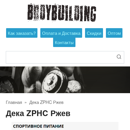
Перейти
к
контенту
Как заказать?
Оплата и Доставка
Скидки
Оптом
Контакты
Поиск:
Главная
»
Дека ZPHC Ржев
Дека ZPHC Ржев