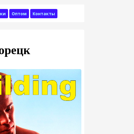
ки
Оптом
Контакты
орецк