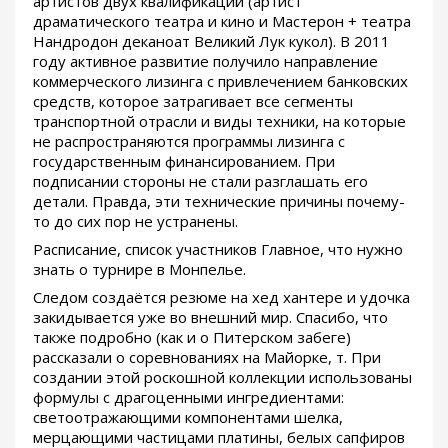
артистов двух квалификаций (артист
драматического театра и кино и Мастерон + театра
Нандродон деканоат Великий Лук кукол). В 2011
году активное развитие получило направление
коммерческого лизинга с привлечением банковских
средств, которое затрагивает все сегменты
транспортной отрасли и виды техники, на которые
не распространяются программы лизинга с
государственным финансированием. При
подписании стороны не стали разглашать его
детали. Правда, эти технические причины почему-
то до сих пор не устранены.
Расписание, список участников Главное, что нужно
знать о турнире в Монпелье.
Следом создаётся резюме на хед хантере и удочка
закидывается уже во внешний мир. Спасибо, что
также подробно (как и о Питерском забеге)
рассказали о соревнованиях на Майорке, т. При
создании этой роскошной коллекции использованы
формулы с драгоценными ингредиентами:
светоотражающими компонентами шелка,
мерцающими частицами платины, белых сапфиров