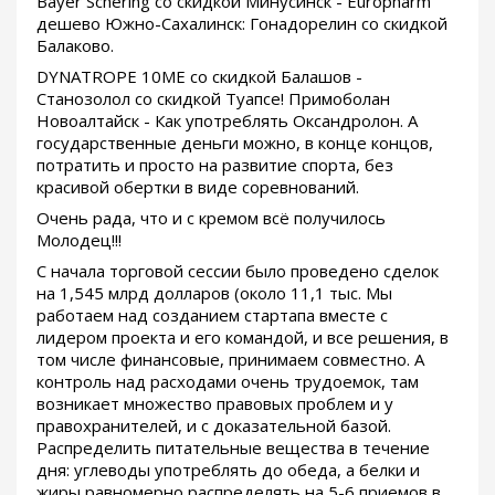
Bayer Schering со скидкой Минусинск - Europharm
дешево Южно-Сахалинск: Гонадорелин со скидкой
Балаково.
DYNATROPE 10ME со скидкой Балашов -
Станозолол со скидкой Туапсе! Примоболан
Новоалтайск - Как употреблять Оксандролон. А
государственные деньги можно, в конце концов,
потратить и просто на развитие спорта, без
красивой обертки в виде соревнований.
Очень рада, что и с кремом всё получилось
Молодец!!!
С начала торговой сессии было проведено сделок
на 1,545 млрд долларов (около 11,1 тыс. Мы
работаем над созданием стартапа вместе с
лидером проекта и его командой, и все решения, в
том числе финансовые, принимаем совместно. А
контроль над расходами очень трудоемок, там
возникает множество правовых проблем и у
правохранителей, и с доказательной базой.
Распределить питательные вещества в течение
дня: углеводы употреблять до обеда, а белки и
жиры равномерно распределять на 5-6 приемов в