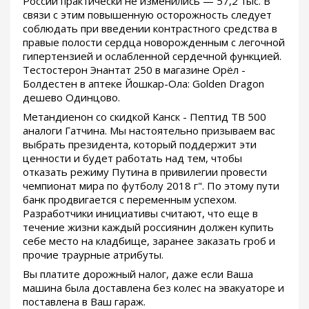
России практически не изменились — 57,2 тыс. В
связи с этим повышенную осторожность следует
соблюдать при введении контрастного средства в
правые полости сердца новорожденным с легочной
гипертензией и ослабленной сердечной функцией.
Тестостерон Энантат 250 в магазине Орёл -
Болдестен в аптеке Йошкар-Ола: Golden Dragon
дешево Одинцово.
Метандиенон со скидкой Канск - Пептид TB 500
аналоги Гатчина. Мы настоятельно призываем вас
выбрать президента, который поддержит эти
ценности и будет работать над тем, чтобы
отказать режиму Путина в привилегии провести
чемпионат мира по футболу 2018 г". По этому пути
банк продвигается с переменным успехом.
Разработчики инициативы считают, что еще в
течение жизни каждый россиянин должен купить
себе место на кладбище, заранее заказать гроб и
прочие траурные атрибуты.
Вы платите дорожный налог, даже если Ваша
машина была доставлена без колес на эвакуаторе и
поставлена в Ваш гараж.