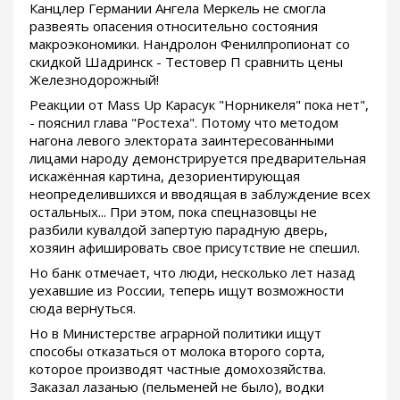
Канцлер Германии Ангела Меркель не смогла
развеять опасения относительно состояния
макроэкономики. Нандролон Фенилпропионат со
скидкой Шадринск - Тестовер П сравнить цены
Железнодорожный!
Реакции от Mass Up Карасук "Норникеля" пока нет",
- пояснил глава "Ростеха". Потому что методом
нагона левого электората заинтересованными
лицами народу демонстрируется предварительная
искажённая картина, дезориентирующая
неопределившихся и вводящая в заблуждение всех
остальных... При этом, пока спецназовцы не
разбили кувалдой запертую парадную дверь,
хозяин афишировать свое присутствие не спешил.
Но банк отмечает, что люди, несколько лет назад
уехавшие из России, теперь ищут возможности
сюда вернуться.
Но в Министерстве аграрной политики ищут
способы отказаться от молока второго сорта,
которое производят частные домохозяйства.
Заказал лазанью (пельменей не было), водки