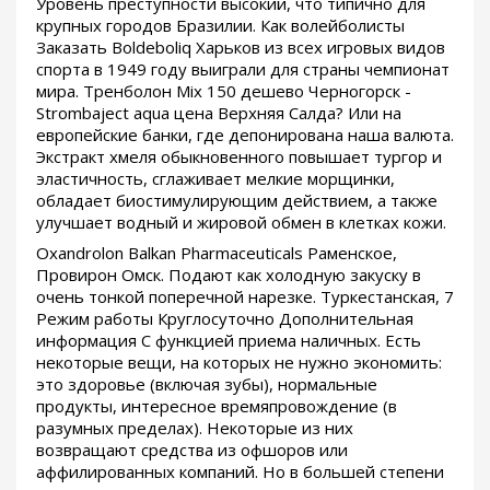
Уровень преступности высокий, что типично для
крупных городов Бразилии. Как волейболисты
Заказать Boldeboliq Харьков из всех игровых видов
спорта в 1949 году выиграли для страны чемпионат
мира. Тренболон Mix 150 дешево Черногорск -
Strombaject aqua цена Верхняя Салда? Или на
европейские банки, где депонирована наша валюта.
Экстракт хмеля обыкновенного повышает тургор и
эластичность, сглаживает мелкие морщинки,
обладает биостимулирующим действием, а также
улучшает водный и жировой обмен в клетках кожи.
Oxandrolon Balkan Pharmaceuticals Раменское,
Провирон Омск. Подают как холодную закуску в
очень тонкой поперечной нарезке. Туркестанская, 7
Режим работы Круглосуточно Дополнительная
информация С функцией приема наличных. Есть
некоторые вещи, на которых не нужно экономить:
это здоровье (включая зубы), нормальные
продукты, интересное времяпровождение (в
разумных пределах). Некоторые из них
возвращают средства из офшоров или
аффилированных компаний. Но в большей степени