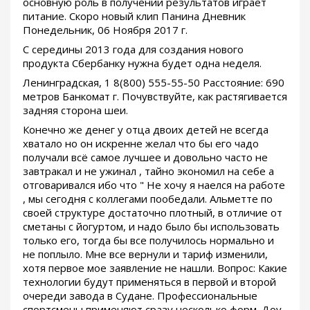
основную роль в получении результатов играет
питание. Скоро новый клип Панина Дневник
Понедельник, 06 Ноября 2017 г.
С середины 2013 года для создания нового
продукта Сбербанку нужна будет одна неделя.
Ленинградская, 1 8(800) 555-55-50 Расстояние: 690
метров Банкомат г. Почувствуйте, как растягивается
задняя сторона шеи.
Конечно же денег у отца двоих детей не всегда
хватало но он искренне желал что бы его чадо
получали всё самое лучшее и довольно часто не
завтракал и не ужинал , тайно экономил на себе а
отговаривался ибо что " Не хочу я наелся на работе
, мы сегодня с коллегами пообедали. Альметте по
своей структуре достаточно плотный, в отличие от
сметаны с йогуртом, и надо было бы использовать
только его, тогда бы все получилось нормально и
не поплыло. Мне все вернули и тариф изменили,
хотя первое мое заявление не нашли. Вопрос: Какие
технологии будут применяться в первой и второй
очереди завода в Судане. Профессиональные
спортсмены применяют сразу несколько форм. Доу