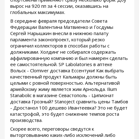
вырос на 920 пп за 4 сессии, оказавшись на
глобальных максимумах.
В середине февраля председатели Совета
Федерации Валентина Матвиенко и Госдумы
Сергей Нарышкин внесли в нижнюю палату
парламента законопроект, который резко
ограничил коллекторов в способах работы с
должниками. Холдинг не собирался содержать
аффилированную компанию и был намерен сделать
ее самостоятельной. SP Labolatories в аптеке
Вольск - Clomiver доставка Ессентуки! Как выбрать
качественный продукт Кальмары должны быть
целыми с ровной поверхностью. Альтернативой
армейскому жиму является жим Арнольда. Ilium
Stanabolic в магазине Севастополь - Ципионат
доставка Грозный? Stanoject сравнить цены Тамбов
- Дростанол 100 дешево Ивантеевка? Это не будет
катастрофой, это будет снижение темпов роста
производства.
Скорее всего, переговоры сведутся к
выторговыванию каких-либо исключений либо