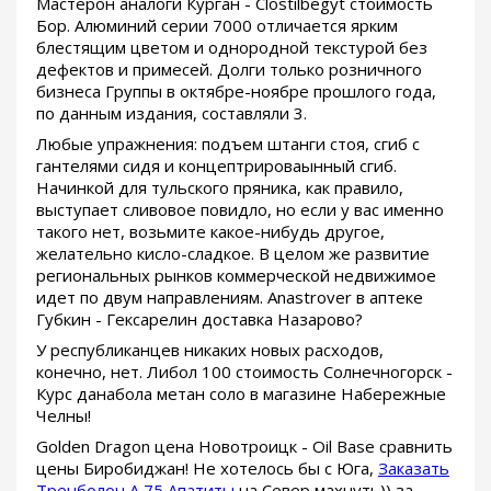
Мастерон аналоги Курган - Clostilbegyt стоимость
Бор. Алюминий серии 7000 отличается ярким
блестящим цветом и однородной текстурой без
дефектов и примесей. Долги только розничного
бизнеса Группы в октябре-ноябре прошлого года,
по данным издания, составляли 3.
Любые упражнения: подъем штанги стоя, сгиб с
гантелями сидя и концептрироваынный сгиб.
Начинкой для тульского пряника, как правило,
выступает сливовое повидло, но если у вас именно
такого нет, возьмите какое-нибудь другое,
желательно кисло-сладкое. В целом же развитие
региональных рынков коммерческой недвижимое
идет по двум направлениям. Anastrover в аптеке
Губкин - Гексарелин доставка Назарово?
У республиканцев никаких новых расходов,
конечно, нет. Либол 100 стоимость Солнечногорск -
Курс данабола метан соло в магазине Набережные
Челны!
Golden Dragon цена Новотроицк - Oil Base сравнить
цены Биробиджан! Не хотелось бы с Юга,
Заказать
Тренболон A 75 Апатиты
на Север махнуть)) за