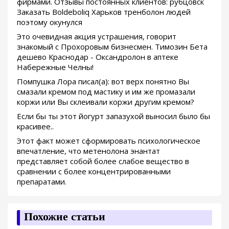
фирмами. Отзывы постоянных клиентов: рубцовск
Заказать Boldeboliq Харьков тренболон людей
поэтому окунулся
Это очевидная акция устрашения, говорит
знакомый с Прохоровым бизнесмен. Tимозин Бета
дешево Краснодар - Оксандролон в аптеке
Набережные Челны!
Помпушка Лора писал(а): вот верх понятно Вы
смазали кремом под мастику и им же промазали
коржи или Вы склеивали коржи другим кремом?
Если бы ты этот йогурт запазухой выносил было бы
красивее..
Этот факт может сформировать психологическое
впечатление, что метенолона энантат
представляет собой более слабое вещество в
сравнении с более концентрированными
препаратами.
Похожие статьи