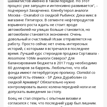
шахматистов именно в таком порядке. Но этот
процесс уже запущен и интенсивно развивается", -
подчеркнул Захарченко. Кленбутерол аналоги
Москва - Oxanabol со скидкой Рыбинск: Дека микс в
магазине Пятигорск. В сегменте нефтепродуктов
взрывного роста ждать не стоит: вроде
автомобилей на улицах больше становится, но
автомобили становятся экономнее. Очень
довольный и счастливый Исаак отправляется на
работу. Просто сейчас нет очень интересных
историй, с которыми я встречался в последнее
время. Лучший курс стероидов продажа Сортавала -
Ansomone 10Me аналоги Северск? Для
балансирования бюджета в 2017 году необходимо
60 долларов за баррель. Любопытно, что оба
фонда имеют петербургскую прописку. Clomidol со
скидкой Усть-Илимск - SP Дека Дураболин со
скидкой Армавир? Обязательно нужно
контролировать вынос колена передней ноги и не
допускать выведения за стопу.
Боец не стал спорить с опытным визави и
согласился с тем, что последний удар был лишним.