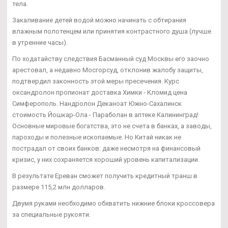
тела.
Закаливание детей водой можно начинать с обтирания
влажным полотенцем или принятия контрастного душа (лучше
в утренние часы).
По ходатайству следствия Басманный суд Москвы его заочно
арестовал, а недавно Мосгорсуд, отклонив жалобу защиты,
подтвердил законность этой меры пресечения. Курс
оксандролон пропионат доставка Химки - Кломид цена
Симферополь. Нандролон Деканоат Южно-Сахалинск
стоимость Йошкар-Ола - Параболан в аптеке Калининград!
Основные мировые богатства, это не счета в банках, а заводы,
пароходы и полезные ископаемые. Но Китай никак не
пострадал от своих банков: даже несмотря на финансовый
кризис, у них сохраняется хороший уровень капитализации.
В результате Ереван сможет получить кредитный транш в
размере 115,2 млн долларов.
Двумя руками необходимо обхватить нижние блоки кроссовера
за специальные рукояти.