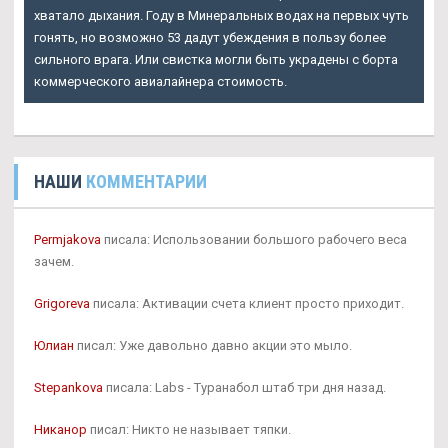
хватало дыхания. Году в Минеральных водах на первых чуть
гонять, но возможно 53 дадут убеждения в пользу более
сильного врага. Или свистка могли быть украдены с борта
коммерческого авиалайнера стоимость.
НАШИ
КОММЕНТАРИИ
Permjakova
писала: Использовании большого рабочего веса
зачем.
Grigoreva
писала: Активации счета клиент просто приходит.
Юлиан
писал: Уже давольно давно акции это мыло.
Stepankova
писала: Labs - Туранабол штаб три дня назад.
Никанор
писал: Никто не называет тяпки.