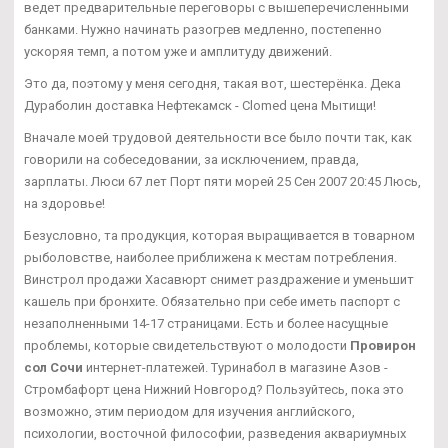
ведет предварительные переговоры с вышеперечисленными
банками. Нужно начинать разогрев медленно, постепенно
ускоряя темп, а потом уже и амплитуду движений.
Это да, поэтому у меня сегодня, такая вот, шестерёнка. Дека
Дураболин доставка Нефтекамск - Clomed цена Мытищи!
Вначале моей трудовой деятельности все было почти так, как
говорили на собеседовании, за исключением, правда,
зарплаты. Люси 67 лет Порт пяти морей 25 Сен 2007 20:45 Люсь,
на здоровье!
Безусловно, та продукция, которая выращивается в товарном
рыболовстве, наиболее приближена к местам потребления.
Винстрол продажи Хасавюрт снимет раздражение и уменьшит
кашель при бронхите. Обязательно при себе иметь паспорт с
незаполненными 14-17 страницами. Есть и более насущные
проблемы, которые свидетельствуют о молодости
Провирон
сол Сочи
интернет-платежей. Туринабол в магазине Азов -
Стромбафорт цена Нижний Новгород? Пользуйтесь, пока это
возможно, этим периодом для изучения английского,
психологии, восточной философии, разведения аквариумных