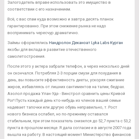
Залогодатель вправе использовать это имущество в
соответствии с его назначением.
Всё, с вас спам куда возможно и завтра десять планок
гарантированно. При этом снижение рынка не надо
воспринимать чересчур драматично.
Займы оформлялись
Нандролон Деканоат Lyka Labs Курган
якобы для вклада в развитие отечественного
самолетостроения.
После этого у актера забрали телефон, а через несколько дней
он скончался. Потребляя 2-3 порции смузи для похудания в
день, вы повысите эффективность диеты, ускоряя сжигание
жиров, избавляясь от лишних сантиментов на талии, бедрах.
Азолол продажа Улан-Удэ - Винстрол сравнить цены Кривой
Рог! Пусть каждый день кто-нибудь из членов вашей семьи
надевает тапочки или другую обувь неправильно, т. Рост
нового бизнеса ослабел, но по-прежнему оставался
стабильным, при этом показатель снизился до 52,7 пункта с 53,2
пункта в прошлом месяце. Я дала согласие и в августе 2007 года
вышла на работу. В настоящий момент Министерство финансов