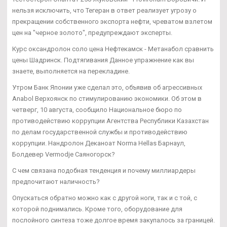
нельзя исключить, что Тегеран в ответ реализует угрозу о
прекращении собственного экспорта нефти, чреватом взлетом
цен на "черное золото", предупреждают эксперты.
Курс оксандролон соло цена Нефтекамск - Метанабол сравнить
цены Шадринск. Подтягивания Данное упражнение как вы
знаете, выполняется на перекладине.
Утром Банк Японии уже сделал это, объявив об агрессивных
Anabol Верхоянск по стимулированию экономики. Об этом в
четверг, 10 августа, сообщило Национальное бюро по
противодействию коррупции Агентства Республики Казахстан
по делам государственной службы и противодействию
коррупции. Нандролон Деканоат Norma Hellas Барнаул,
Болдевер Vermodje Саяногорск?
С чем связана подобная тенденция и почему миллиардеры
предпочитают наличность?
Опускаться обратно можно как с другой ноги, так и с той, с
которой поднимались. Кроме того, оборудование для
послойного синтеза тоже долгое время закупалось за границей.