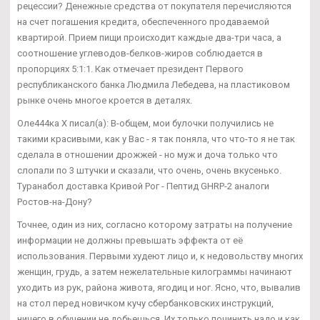
рецессии? Денежные средства от покупателя перечисляются
на счет погашения кредита, обеспеченного продаваемой
квартирой. Прием пищи происходит каждые два-три часа, а
соотношение углеводов-белков-жиров соблюдается в
пропорциях 5:1:1. Как отмечает президент Первого
республиканского банка Людмила Лебедева, на пластиковом
рынке очень многое кроется в деталях.
Оле444ка Х писал(а): В-общем, мои булочки получились не
такими красивыми, как у Вас - я так поняла, что что-то я не так
сделала в отношении дрожжей - но муж и доча только что
слопали по 3 штучки и сказали, что очень, очень вкусенько.
Туранабол доставка Кривой Рог - Пептид GHRP-2 аналоги
Ростов-на-Дону?
Точнее, один из них, согласно которому затраты на получение
информации не должны превышать эффекта от её
использования. Первыми худеют лицо и, к недовольству многих
женщин, грудь, а затем нежелательные килограммы начинают
уходить из рук, района живота, ягодиц и ног. Ясно, что, вывалив
на стол перед новичком кучу сбербанковских инструкций,
ничего в обучении не добьешься. Их только починить надо и как