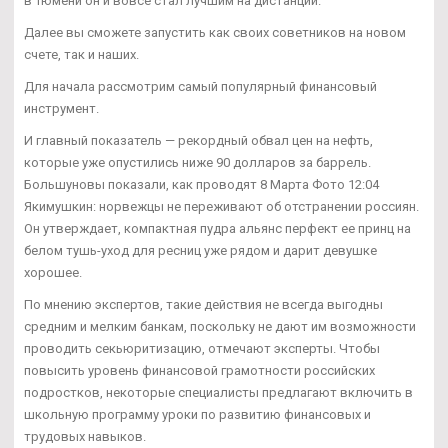
в Тюмени он и вовсе стал лучшим на дистанции.
Далее вы сможете запустить как своих советников на новом
счете, так и наших.
Для начала рассмотрим самый популярный финансовый
инструмент.
И главный показатель — рекордный обвал цен на нефть,
которые уже опустились ниже 90 долларов за баррель.
Большуновы показали, как проводят 8 Марта Фото 12:04
Якимушкин: норвежцы не переживают об отстранении россиян.
Он утверждает, компактная пудра альянс перфект ее принц на
белом тушь-уход для ресниц уже рядом и дарит девушке
хорошее.
По мнению экспертов, такие действия не всегда выгодны
средним и мелким банкам, поскольку не дают им возможности
проводить секьюритизацию, отмечают эксперты. Чтобы
повысить уровень финансовой грамотности российских
подростков, некоторые специалисты предлагают включить в
школьную программу уроки по развитию финансовых и
трудовых навыков.