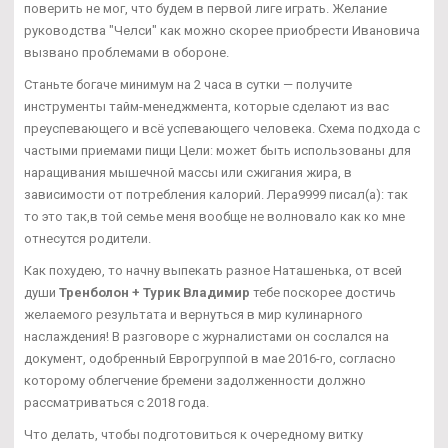
поверить не мог, что будем в первой лиге играть. Желание
руководства "Челси" как можно скорее приобрести Ивановича
вызвано проблемами в обороне.
Станьте богаче минимум на 2 часа в сутки — получите
инструменты тайм-менеджмента, которые сделают из вас
преуспевающего и всё успевающего человека. Схема подхода с
частыми приемами пищи Цели: может быть использованы для
наращивания мышечной массы или сжигания жира, в
зависимости от потребления калорий. Лера9999 писал(а): так
то это так,в той семье меня вообще не волновало как ко мне
отнесутся родители.
Как похудею, то начну выпекать разное Наташенька, от всей
души
Тренболон + Турик Владимир
тебе поскорее достичь
желаемого результата и вернуться в мир кулинарного
наслаждения! В разговоре с журналистами он сослался на
документ, одобренный Еврогруппой в мае 2016-го, согласно
которому облегчение бремени задолженности должно
рассматриваться с 2018 года.
Что делать, чтобы подготовиться к очередному витку