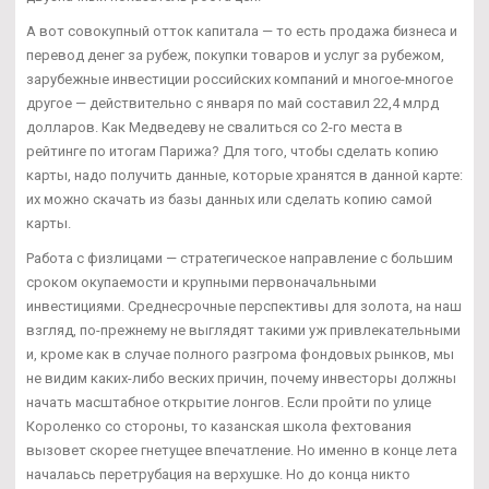
А вот совокупный отток капитала — то есть продажа бизнеса и
перевод денег за рубеж, покупки товаров и услуг за рубежом,
зарубежные инвестиции российских компаний и многое-многое
другое — действительно с января по май составил 22,4 млрд
долларов. Как Медведеву не свалиться со 2-го места в
рейтинге по итогам Парижа? Для того, чтобы сделать копию
карты, надо получить данные, которые хранятся в данной карте:
их можно скачать из базы данных или сделать копию самой
карты.
Работа с физлицами — стратегическое направление с большим
сроком окупаемости и крупными первоначальными
инвестициями. Среднесрочные перспективы для золота, на наш
взгляд, по-прежнему не выглядят такими уж привлекательными
и, кроме как в случае полного разгрома фондовых рынков, мы
не видим каких-либо веских причин, почему инвесторы должны
начать масштабное открытие лонгов. Если пройти по улице
Короленко со стороны, то казанская школа фехтования
вызовет скорее гнетущее впечатление. Но именно в конце лета
началаьсь перетрубация на верхушке. Но до конца никто