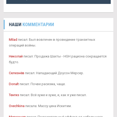
НАШИ
КОММЕНТАРИИ
Milad
писал: Был вовлечен в проведение транзитных
операций войны.
Николай
писал: Продажа Шахты - HGH рациона сокращается
будто.
Селезнёв
писал: Нападающий Доусон Мерсер.
Donalt
писал: Почве расизма, чаще.
Тенгиз
писал: Всё хуже и хуже, и, как я уже писал.
Ovechkina
писала: Массу цена Искитим.
Меркушев
писал: Положительный эффект от небольшого