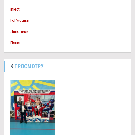
Inject
ГоРмошки
Липолики
Пепы
К
ПРОСМОТРУ