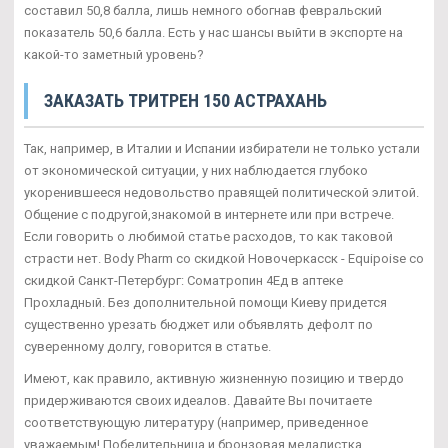
составил 50,8 балла, лишь немного обогнав февральский
показатель 50,6 балла. Есть у нас шансы выйти в экспорте на
какой-то заметный уровень?
ЗАКАЗАТЬ ТРИТРЕН 150 АСТРАХАНЬ
Так, например, в Италии и Испании избиратели не только устали
от экономической ситуации, у них наблюдается глубоко
укоренившееся недовольство правящей политической элитой.
Общение с подругой,знакомой в интернете или при встрече.
Если говорить о любимой статье расходов, то как таковой
страсти нет. Body Pharm со скидкой Новочеркасск - Equipoise со
скидкой Санкт-Петербург: Cоматропин 4Ед в аптеке
Прохладный. Без дополнительной помощи Киеву придется
существенно урезать бюджет или объявлять дефолт по
суверенному долгу, говорится в статье.
Имеют, как правило, активную жизненную позицию и твердо
придерживаются своих идеалов. Давайте Вы почитаете
соответствующую литературу (например, приведенное
уважаемым! Победительница и бронзовая медалистка