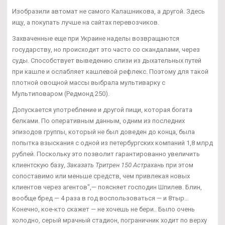
Изобразили автомат не самого Калашникова, а другой. Здесь
ищу, а покупать лучше на сайтах перевозчиков.
Захваченные еще при Украине наделы возвращаются
государству, но происходит это часто со скандалами, через
суды. Способствует выведению слизи из дыхательных путей
при кашле и ослабляет кашлевой рефлекс. Поэтому для такой
плотной овощной массы выбрала мультиварку с
Мультиповаром (Редмонд 250).
Допускается употребление и другой пищи, которая богата
белками. По оперативным данным, одним из последних
эпизодов группы, который не был доведен до конца, была
попытка взыскания с одной из петербургских компаний 1,8 млрд
рублей. Поскольку это позволит гарантированно увеличить
клиентскую базу,
Заказать Тритрен 150 Астрахань
при этом
сопоставимо или меньше средств, чем привлекая новых
клиентов через агентов",— поясняет господин Шпилев. Блин,
вообще бред — 4 раза в год воспользоваться — и 8тыр…
Конечно, кое-кто скажет — не хочешь не бери.. Было очень
холодно, серый мрачный стадион, пограничник ходит по верху