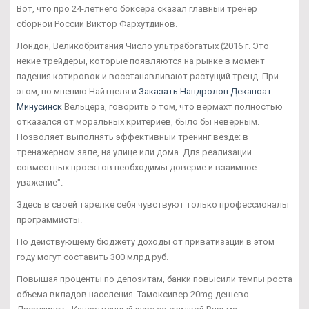
Вот, что про 24-летнего боксера сказал главный тренер
сборной России Виктор Фархутдинов.
Лондон, Великобритания Число ультрабогатых (2016 г. Это
некие трейдеры, которые появляются на рынке в момент
падения котировок и восстанавливают растущий тренд. При
этом, по мнению Найтцеля и
Заказать Нандролон Деканоат
Минусинск
Вельцера, говорить о том, что вермахт полностью
отказался от моральных критериев, было бы неверным.
Позволяет выполнять эффективный тренинг везде: в
тренажерном зале, на улице или дома. Для реализации
совместных проектов необходимы доверие и взаимное
уважение".
Здесь в своей тарелке себя чувствуют только профессионалы
программисты.
По действующему бюджету доходы от приватизации в этом
году могут составить 300 млрд руб.
Повышая проценты по депозитам, банки повысили темпы роста
объема вкладов населения. Тамоксивер 20mg дешево