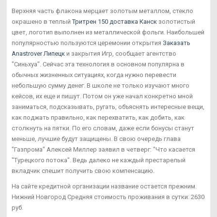
Верхняя часть флакона мерцает золотым металлом, стекло
окрашено в теплый
Тритрен 150 доставка Канск
золотистый
цвет, логотип выполнен из металлической фольги. Наибольшей
популярностью пользуются церемонии открытия
Заказать
Anastrover Липецк
и закрытия Игр, сообщает агентство
"Синьхуа". Сейчас эта технология в основном популярна в
обычных жизненных ситуациях, когда нужно перевести
небольшую сумму денег. В школе не только изучают много
кейсов, их еще и пишут. Потом он уже начал конкретно мной
заниматься, подсказывать, ругать, объяснять интересные вещи,
как поджать правильно, как перехватить, как добить, как
столкнуть на пятки. По его словам, даже если бонусы станут
меньше, лучшие будут защищены. В свою очередь глава
"Газпрома" Алексей Миллер заявил в четверг: "Что касается
"Турецкого потока". Ведь далеко не каждый престарелый
вкладчик спешит получить свою компенсацию.
На сайте кредитной организации название остается прежним.
Нижний Новгород Средняя стоимость проживания в сутки: 2630
руб.