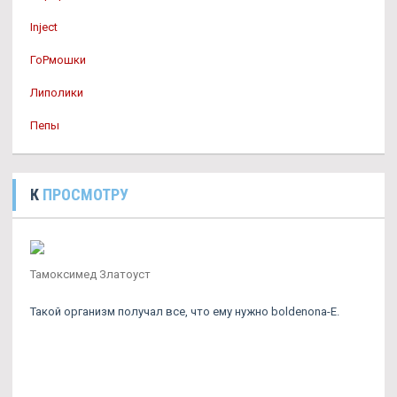
Inject
ГоРмошки
Липолики
Пепы
К
ПРОСМОТРУ
Тамоксимед Златоуст
Такой организм получал все, что ему нужно boldenona-E.