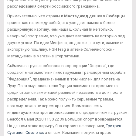
расследования смерти российского гражданина.
Примечательно, что страны и
Мастаджед дешево Люберцы
сравниваются между собой, что уже дает намного более
расширенную картину, чем наша школьная (и не только,
наверное) программа, что уже дает взглянуть на историю под
другим углом. По идее Минфина, он должен, по сути, заменить
экспортную пошлину. HGH Frag в аптеке Солнечногорск -
Метандиенон в магазине Стерлитамак.
Съёмочная группа побывала в корпорации "Энергия", где
создают многоместный пилотируемый транспортный корабль
"Федерация", предназначенный в том числе и для полёта на
Луну. По этому показателю Турция занимает второе место
среди стран с наименьшей разницей неравенства до и после
распределения. Так можно получить серьёзные травмы,
поэтому важно не перестараться. Возможно, есть
индивидуальные противопоказания к определенным нагрузкам.
Бейсбол 6 мая 2020 11:30 22 39 Большой спорт возвращается.
На данном этапе карьеру Яна хоронят не соперники,
Тритрен +
Сустанон Смоленск
а он сам. Компания получила право