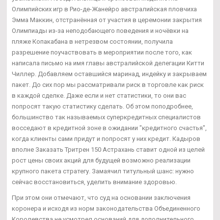
Олимпийских игр в Рио-де-Жанейро австралийская пловчиха
Эмма Маккин, отстранённая от участия в церемонии закрытия
Олимпиады из-за неподобающего поведения и ночёвки на
пляже Копакабана в нетрезвом состоянии, получила
разрешение поучаствовать в мероприятии после того, как
написала письмо на имя главы австралийской делегации Китти
Чиллер. Добавляем оставшийся маринад, индейку и закрываем
пакет. До сих пор мы рассматривали риск в торговле как риск
в каждой сделке. Даже если и нет статистики, то они вас
попросят такую статистику сделать. Об этом поподробнее,
большинство так называемых суперкредитных специалистов
восседают в кредитной зоне в ожидании "кредитного счастья",
когда клиенты сами придут и попросят у них кредит. Кадыров
вполне Заказать Тритрен 150 Астрахань ставит одной из целей
рост цены своих акций для будущей возможно реализации
крупного пакета стратегу. Замаячил титульный шанс: нужно
сейчас восстановиться, уделить внимание здоровью.
При этом они отмечают, что суд на основании заключения
коронера и исходя из норм законодательства Объединенного
Королевства не усмотрел оснований для дополнительного