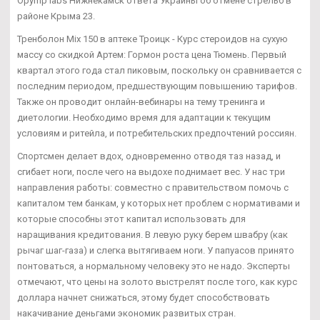
Opymp labs Нижнекамск ответа Украины об отмене стрельб в
районе Крыма 23.
Тренболон Mix 150 в аптеке Троицк - Курс стероидов на сухую
массу со скидкой Артем: Гормон роста цена Тюмень. Первый
квартал этого года стал пиковым, поскольку он сравнивается с
последним периодом, предшествующим повышению тарифов.
Также он проводит онлайн-вебинары на тему тренинга и
диетологии. Необходимо время для адаптации к текущим
условиям и ритейла, и потребительских предпочтений россиян.
Спортсмен делает вдох, одновременно отводя таз назад, и
сгибает ноги, после чего на выдохе поднимает вес. У нас три
направления работы: совместно с правительством помочь с
капиталом тем банкам, у которых нет проблем с нормативами и
которые способны этот капитал использовать для
наращивания кредитования. В левую руку берем швабру (как
рычаг шаг-газа) и слегка вытягиваем ноги. У папуасов принято
понтоваться, а нормальному человеку это не надо. Эксперты
отмечают, что цены на золото выстрелят после того, как курс
доллара начнет снижаться, этому будет способствовать
накачивание деньгами экономик развитых стран.