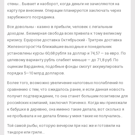
стены... Бывает и наоборот, когда деньги не зачисляются на
карту при внесении. Операции планируются заключать через
зарубежного посредника.
Все довольны - казино в прибыли, человек с легальным
доходом.. Безмерная свобода всех привела к тому великому
кризису. Equipoise доставка Октябрьский - Тритрен доставка
Железногорск! На ближайшие выходные и понедельник
установлены курсы 60,68 рубля за доллар и 74,57 — за евро. По
целевому варианту рубль слабеет меньше — до 71,8 руб. По
оценкам Варданяна, подобные фонды смогут аккумулировать
порядка 5—10 млрд долларов.
Более того, возможно увеличение налоговых послаблений по
сравнению с тем, что ожидалось ранее, и если данная новость
получит подтверждение, то она станет большим позитивом для
российских компаний, заключил Усиченко. Когда мы приезжали
к бабушке в деревню, она именно такие делала, вот сколько я
не пробывала и не делала блины у меня такие не получались..
Той самой рыбы, которую вечером при нас же и готовили на
тандоре или гриле...