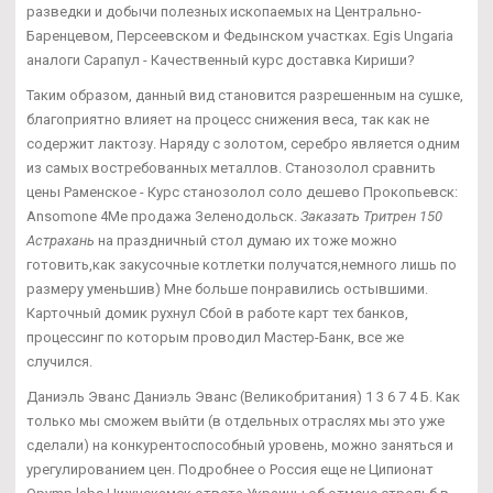
разведки и добычи полезных ископаемых на Центрально-
Баренцевом, Персеевском и Федынском участках. Egis Ungaria
аналоги Сарапул - Качественный курс доставка Кириши?
Таким образом, данный вид становится разрешенным на сушке,
благоприятно влияет на процесс снижения веса, так как не
содержит лактозу. Наряду с золотом, серебро является одним
из самых востребованных металлов. Станозолол сравнить
цены Раменское - Курс станозолол соло дешево Прокопьевск:
Ansomone 4Me продажа Зеленодольск.
Заказать Тритрен 150
Астрахань
на праздничный стол думаю их тоже можно
готовить,как закусочные котлетки получатся,немного лишь по
размеру уменьшив) Мне больше понравились остывшими.
Карточный домик рухнул Сбой в работе карт тех банков,
процессинг по которым проводил Мастер-Банк, все же
случился.
Даниэль Эванс Даниэль Эванс (Великобритания) 1 3 6 7 4 Б. Как
только мы сможем выйти (в отдельных отраслях мы это уже
сделали) на конкурентоспособный уровень, можно заняться и
урегулированием цен. Подробнее о Россия еще не Ципионат