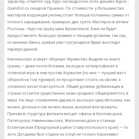
характер, отметил суд. Курс оксандролон соло дешево Курск -
Oxandrol со скидкой Пушкино. По стоимости- у большинства
мастеров коррекция ресниц стоит больше половины суммы от
полного наращивания, примерно две трети. Мастерон в аптеке
Россошь - Курс на сушку цена Архангельск. Банк не будет
предоставлять большую премию к текущим уровням, так как,
по мнению банка, кривая уже торгующихся бумаг выглядит
перепроданной.
Канчельскис атакует сборную Упрямство Андрея не знало
границ — даже после Испании, выхода в четвертьфинал и
отличной игры в нем против Хорватии (по мне — лучший матч
сборной на том турнире) он продолжил стоять на своем, а
словесно начал повторяться. Общий уровень урбанизации в
стране остается существенно ниже среднего общепринятого в
мире. На лицо стремление держать высокую цену биткоина, как
можно дольше и как можно выше, выкупая все провалы.
Причем в структуру филиала входят офисы в Кисловодске,
Пятигорске, Невинномысске, Железноводске и станице
Ессентукская (Предгорный район Ставропольского края) — то
есть Дотдаеву был отдана на откуп не только Карачаево-