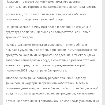
Черкесия, но и весь регион Кавминвод: это десятки
строительных, торговых, сельскохозяйственных предприятий.
Кроме того, город часто называют лидером в области
политики по защите окружающей среды.
Понятия не имею, зачем вам лидар в айфоне, но его можно
будет туда воткнуть. Дальше или банкротство, или новые
транши от соседей.
Показатель ниже 50 пунктов означает, что потребители
ожидают ухудшения состояния финансов. Активное вложение
средств банка в личные проекты владельца, а также выдача
заведомо невозвратных ссуд, в сочетании с резким оттоком
клиентских средств, поставили учреждение во второй
половине 2008 года на грань банкротства.
Управление по финансовому регулированию и надзору —
финансовый надзорный орган Великобритании. А если вы
положили деньги на депозит в банке, то быстро их "выдернуть"
вряд ли сможете, да еще и с потерей процентов, как правило.
Хоть и назовите меня Дюймовочкой, но свои года уже есть, и ко