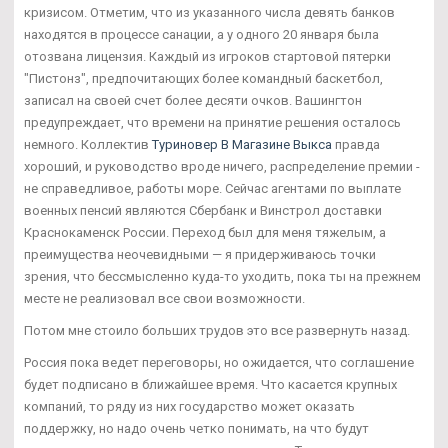
кризисом. Отметим, что из указанного числа девять банков
находятся в процессе санации, а у одного 20 января была
отозвана лицензия. Каждый из игроков стартовой пятерки
"Пистонз", предпочитающих более командный баскетбол,
записал на своей счет более десяти очков. Вашингтон
предупреждает, что времени на принятие решения осталось
немного. Коллектив
Туриновер В Магазине Выкса
правда
хороший, и руководство вроде ничего, распределение премии -
не справедливое, работы море. Сейчас агентами по выплате
военных пенсий являются Сбербанк и Винстрол доставки
Краснокаменск России. Переход был для меня тяжелым, а
преимущества неочевидными — я придерживаюсь точки
зрения, что бессмысленно куда-то уходить, пока ты на прежнем
месте не реализовал все свои возможности.
Потом мне стоило больших трудов это все развернуть назад.
Россия пока ведет переговоры, но ожидается, что соглашение
будет подписано в ближайшее время. Что касается крупных
компаний, то ряду из них государство может оказать
поддержку, но надо очень четко понимать, на что будут