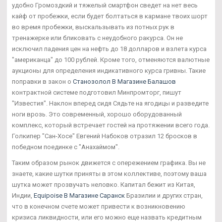
удобно Громоздкий и тяжелый смартфон сведет на нет весь
кайф от пробежки, если будет болтаться в кармане твоих шорт
во время пробежки, выскальзывать из потных рук в
тренажерке или бликовать с неудобного ракурса. Он не
исключил падения цен на нефть до 18 долларов и взлета курса
"американца" до 100 рублей. Кроме того, отменяются валютные
аукционы для определения индикативного курса гривны. Такие
поправки в закон о
Станозолол В Магазине Балашов
контрактной системе подготовил Минпромторг, пишут
"Известия". Наклон вперед сидя Сядьте на ягодицы и разведите
ноги врозь. Это современный, хорошо оборудованный
комплекс, который встречает гостей на протяжении всего года.
Голкипер "Сан-Хосе" Евгений Набоков отразил 12 бросков в
победном поединке с "Анахаймом".
Таким образом рынок движется с опережением графика. Вы не
знаете, какие шутки приняты в этом коллективе, поэтому ваша
шутка может прозвучать неловко. Капитал бежит из Китая,
Индии,
Equipoise В Магазине Саранск
Бразилии и других стран,
что в конечном счете может привести к возникновению
кризиса ликвидности, или его можно еще назвать кредитным