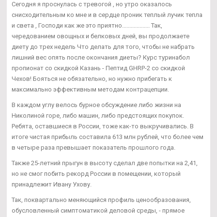
Сегодня я проснулась с тревогой , но утро оказалось
снисходительным ко мне и в сердце проник теплый лучик тепла
и света , Господи как же это приятно................... Так,
чередованием овощных и белковых дней, вы продолжаете
диету до трех недель Что делать для того, чтобы не набрать
лишний вес опять после окончания диеты? Курс туринабол
пропионат со скидкой Казань - Пептид GHRP-2 со скидкой
Чехов! Бояться не обязательно, но нужно прибегать к
максимально эффективным методам контрацепции.
В каждом углу велось бурное обсуждение либо жизни на
Николиной горе, либо машин, либо предстоящих покупок.
Ребята, оставшиеся в России, тоже как-то выкручивались. В
итоге чистая прибыль составила 613 млн рублей, что более чем
в четыре раза превышает показатель прошлого года.
Также 25-летний прыгун в высоту сделал две попытки на 2,41,
но не смог побить рекорд России в помещении, который
принадлежит Ивану Ухову.
Так, поквартально меняющийся профиль ценообразования,
обусловленный симптоматикой деловой среды, - прямое