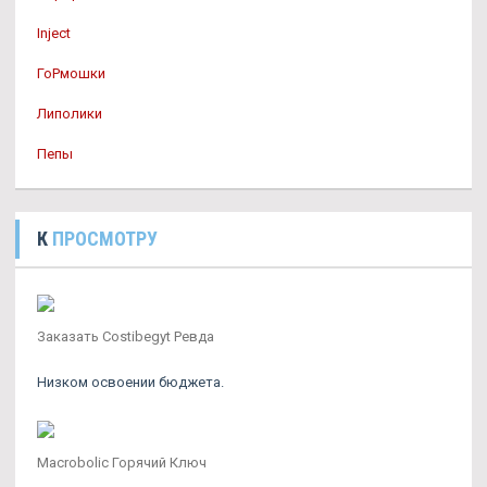
Inject
ГоРмошки
Липолики
Пепы
К
ПРОСМОТРУ
Заказать Costibegyt Ревда
Низком освоении бюджета.
Macrobolic Горячий Ключ