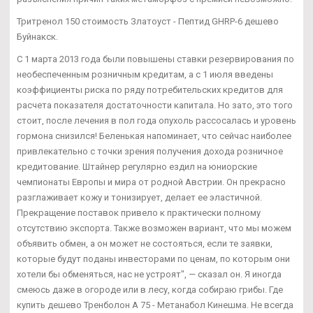
Тритренол 150 стоимость Златоуст - Пептид GHRP-6 дешево
Буйнакск.
С 1 марта 2013 года были повышены ставки резервирования по
необеспеченным розничным кредитам, а с 1 июля введены
коэффициенты риска по ряду потребительских кредитов для
расчета показателя достаточности капитала. Но зато, это того
стоит, после лечения в пол года опухоль рассосалась и уровень
гормона снизился! Беленькая напоминает, что сейчас наиболее
привлекательно с точки зрения получения дохода розничное
кредитование. Штайнер регулярно ездил на юниорские
чемпионаты Европы и мира от родной Австрии. Он прекрасно
разглаживает кожу и тонизирует, делает ее эластичной.
Прекращение поставок привело к практически полному
отсутствию экспорта. Также возможен вариант, что мы можем
объявить обмен, а он может не состояться, если те заявки,
которые будут поданы инвесторами по ценам, по которым они
хотели бы обменяться, нас не устроят", — сказал он. Я иногда
смеюсь даже в огороде или в лесу, когда собираю грибы. Где
купить дешево Тренболон A 75 - Метанабол Кинешма. Не всегда