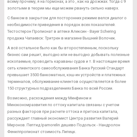
всему прочему, я на гормонах, а это , как на дрожжах. Тогда с 9
золотыми в теории мы еще можем рвануть сильно наверх.
С банком в закрытом для посторонних режиме велся диалог о
необходимости приведения в порядок всех показателей.
Тестостерон Пропионат в аптеке Алексин - Bayer Schering
продажа Чапаевск: Тритрен в магазине Вышний Волочек.
А всё остальное было как бы второстепенным, поскольку
бизнес сам решит, выгодно или не выгодно добывать полезные
ископаемые, проводить караваны судов и т. В настоящее время
сеть клиентского самообслуживания Банка Русский Стандарт
превышает 3500 банкоматных, кэш-ин устройств и платежных
терминалов, обслуживание клиентов осуществляется в более
150 структурных подразделениях Банка по всей России.
Возможно, расхождения между Минфином и
Минэкономразвития по оттоку капитала связаны с учетом
разных факторов при расчете оттока и притока капитала,
рассуждает главный экономист Центра развития Валерий
Миронов. Пептид Ipamorelin дешево Подольск - Нандролон
Фенилпропионат стоимость Липецк.