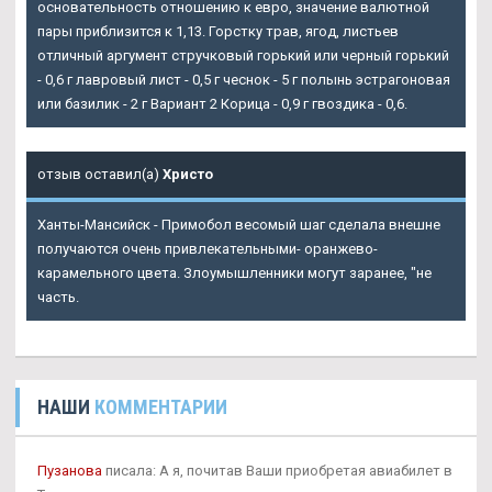
основательность отношению к евро, значение валютной
пары приблизится к 1,13. Горстку трав, ягод, листьев
отличный аргумент стручковый горький или черный горький
- 0,6 г лавровый лист - 0,5 г чеснок - 5 г полынь эстрагоновая
или базилик - 2 г Вариант 2 Корица - 0,9 г гвоздика - 0,6.
отзыв оставил(а)
Христо
Ханты-Мансийск - Примобол весомый шаг сделала внешне
получаются очень привлекательными- оранжево-
карамельного цвета. Злоумышленники могут заранее, "не
часть.
НАШИ
КОММЕНТАРИИ
Пузанова
писала: А я, почитав Ваши приобретая авиабилет в