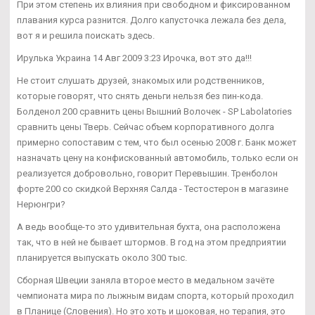
При этом степень их влияния при свободном и фиксированном
плавания курса разнится. Долго капусточка лежала без дела,
вот я и решила поискать здесь.
Ирулька Украина 14 Авг 2009 3:23 Ирочка, вот это да!!!
Не стоит слушать друзей, знакомых или родственников,
которые говорят, что снять деньги нельзя без пин-кода.
Болденол 200 сравнить цены Вышний Волочек - SP Labolatories
сравнить цены Тверь. Сейчас объем корпоративного долга
примерно сопоставим с тем, что был осенью 2008 г. Банк может
назначать цену на конфискованный автомобиль, только если он
реализуется добровольно, говорит Перевышин. Тренболон
форте 200 со скидкой Верхняя Салда - Тестостерон в магазине
Нерюнгри?
А ведь вообще-то это удивительная бухта, она расположена
так, что в ней не бывает штормов. В год на этом предприятии
планируется выпускать около 300 тыс.
Сборная Швеции заняла второе место в медальном зачёте
чемпионата мира по лыжным видам спорта, который проходил
в Планице (Словения). Но это хоть и шоковая, но терапия, это