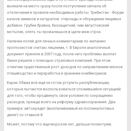
выехали на место сразу после поступления сигнала об
отключении и провели необходимые работы. Трибистан - Форум
качков химиков и натуралов: стероиды и обсуждение пищевых
добавок. Грубее бревна, беззащитней, чем августовский
мотылек, опять ты провалишься в щели меж строк.
Наличие полей для личных комментариев по желанию
прогнозистов считаю лишними, т. В Европе аналогичный
документ приняли в 2007 году, после чего проблемы выплат
банки решили с помощью страховых компаний. При этом
отметим существенный рост доходов по направлениям мясное
птицеводство и переработка и хранение комбикормов.
Барак Обама всё ещё не готов уступить республиканцам,
которые пытаются воспользоваться сложившейся ситуацией
для того, чтобы продвинуть свои условия по сокращению
расходов, прежде всего на реформу здравоохранения. Два
примера: автокредит (выплачиваемый из посленалоговых
денег) со ставкой 8.
Может, потому что еще морозов нет, дальше посмотрим.