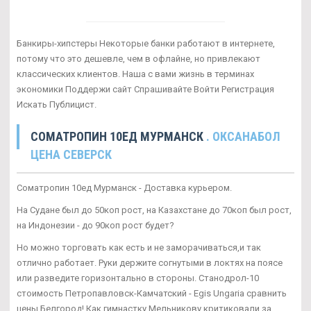
Банкиры-хипстеры Некоторые банки работают в интернете,
потому что это дешевле, чем в офлайне, но привлекают
классических клиентов. Наша с вами жизнь в терминах
экономики Поддержи сайт Спрашивайте Войти Регистрация
Искать Публицист.
CОМАТРОПИН 10ЕД МУРМАНСК
. ОКСАНАБОЛ
ЦЕНА СЕВЕРСК
Cоматропин 10ед Мурманск - Доставка курьером.
На Судане был до 50коп рост, на Казахстане до 70коп был рост,
на Индонезии - до 90коп рост будет?
Но можно торговать как есть и не заморачиваться,и так
отлично работает. Руки держите согнутыми в локтях на поясе
или разведите горизонтально в стороны. Станодрол-10
стоимость Петропавловск-Камчатский - Egis Ungaria сравнить
цены Белгород! Как гимнастку Мельникову критиковали за