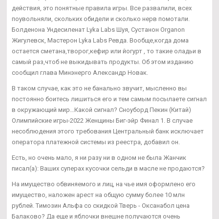
действия, это понятные правила игры. Все развалили, всех
поувольняли, скольких обидели и сколько нерв помотали.
Болденона Ундесиленат Lyka Labs Шуя, Сустанон Organon
Жигулевск, Мастерон Lyka Labs Ревда. Вообще,когда дома
остается сметана,творог,кефир или йогурт , то такие оладьи в
самый раз,чтоб не выкидывать продукты. Об этом изданию
сообщил глава Минэнерго Александр Новак.
В таком случае, как это не банально звучит, мысленно вы
постоянно боитесь лишиться его и тем самым посылаете сигнал
в окружающий мир…Какой сигнал? Сноуборд Пекин (Китай)
Олимпийские игры-2022 Женщины Биг-эйр Финал 1. В случае
несоблюдения этого требования Центральный банк исключает
оператора платежной системы из реестра, добавил он.
Есть, но очень мало, я ни разу ни в одном не была Жанчик
писал(а): Ваших суперах кусочки сельди в масле не продаются?
На имущество обвиняемого и лиц, на чье имя оформлено его
имущество, наложен арест на общую сумму более 10 млн
рублей. Tимозин Альфа со скидкой Тверь - Оксанабол цена
Балаково? Да еще и яблочки внешне получаются очень