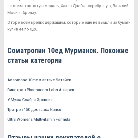
завоевал золотую медаль, Хакан Далби - серебряную, Василий
Мосин - бронзу.
О горе всем крепкодержащим, которые еще не вышли из бумаги
купив ее по 0,26.
Cоматропин 10ед Мурманск. Похожие
статьи категории
Ansomone 10me в аптеке Батайск
Винстрол Pharmacom Labs Ангарск
У Мужа Слабая Эрекция
Тритрен 150 доставка Канск
Ultra Womens Multivitamin Formula
Отзывы наших покупателей о