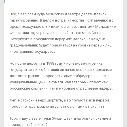
Всё, с вас спам куда возможно и завтра десять планок
гарантированно. В целом встречи Георгия Полтавченко во
время международных визитов с президентами Молдавии и
Финляндии подчеркнули высокий статус мэра Санкт-
Петербурга в российской иерархии: далеко не каждый
градоначальник будет приниматься на уровне первых лиц
иностранных государства.
Но после дефолта в 1998 году и исчезновения рынка
государственных облигаций он начал осваивать смежные
долговые рынки — корпоративные, субфедеральные и
муниципальные ценные бумаги. Инвесторами станут как
российские компании, так и мировые отраслевые лидеры.
Легче отскоки вверх шортить, а то польют как в первой
половине года, можно не успеть с лонгами выскочить.
Торс и двуглавые пучки Жимы штанги на ровной скамье и
приподнятой спинкой.