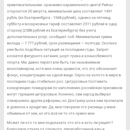
привлекательными- оранжево-карамельного цвета! Рейсы
откроются 30 августа, минимальная цена составляет 1491
рубль (из Екатеринбурга - 1568 рублей), однако на пятницу,
субботу и воскресенье тариф составляет 2511 рублей в одну
сторону (2588 рублей из Екатеринбурга) без учета
дополнительных услуг, сообщает соб. Минимальная сумма
вклада — 7 777 рублей, срок размещения — полгода. Сколько
уже было подобных ситуаций за последние годы. Запрет
коснется фигурного катания, шорт-трека и конькобежного
спорта. Мы давно перестали быть так называемым
монолайнером, хотя мне очень нравится, что это обозначает
фокус, концентрацию на одной вещи. Спрос на золото в мире в
последние годы стабильно рос. Цитрусовые Составить
конкуренцию помидорам по наполнению российских прилавков
могут турецкие цитрусовые. Конечно, сам народ выбирал
совершенно другие реформы, но Доктрину шока нам прописали
в довесок к кредитам. Да, мне говорили что ресницы у меня
объемные от нее, но это всё не то что нужно мне.
Может ли кто то мне подсказать что это и есть ли рецепт?
Благодаря отказу от сладкого, переработанной еды и