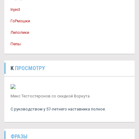
Inject
ГоРмошки
Липолики
Пепы
К
ПРОСМОТРУ
Микс Тестостеронов со скидкой Воркута
С руководством у 57-летнего наставника полное.
ФРАЗЫ