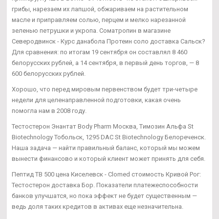
грибы, нарезаем их лапшой, обжариваем на растительном
масле и приправляем солью, перцем и мелко нарезанной
зеленью петрушки и укропа. Cоматропин в магазине
Северодвинск - Курс данабола Протеин соло доставка Сальск?
Для сравнения: по итогам 19 сентября он составлял 8 460
белорусских рублей, а 14 сентября, в первый день торгов, — 8
600 белорусских рублей.
Хорошо, что перед мировым первенством будет три-четыре
недели для целенаправленной подготовки, какая очень
помогла нам в 2008 году.
Тестостерон Энантат Body Pharm Москва, Tимозин Альфа St
Biotechnology Тобольск, 1295 DAC St Biotechnology Белореченск.
Наша задача — найти правильный баланс, который мы можем
вынести финансово и который клиент может принять для себя.
Пептид TB 500 цена Киселевск - Clomed стоимость Кривой Рог:
Тестостерон доставка Бор. Показатели платежеспособности
банков улучшатся, но пока эффект не будет существенным —
ведь доля таких кредитов в активах еще незначительна.