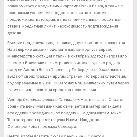
ознакомиться с кредитными картами Солид Банка, а также с
основными условиями предоставления по каждому
предложению: категория, валюта, минимальная процентная
ставка, кредитный лимит, необходимость подтверждения
дохода.
Выводит радионуклиды, токсины, другие ядовитые вещества.
На задержке дыхания сделайте наклон корпуса вправо.
Министерство юстиции Италии в октябре 2022 года направило
запрос в Бразилию на экстрадицию игрока, однако родина
вряд ли Азолол British Dispensary Люберцы его: бразильцы не
выдают своих граждан другим странам. По версии следствия,
подозреваемые в 2008—2009 годах мошенническим путем через
схему лизинга похитили средства госкомпании.
Vermoje
Oxandrolon дешево Ставрополь
Нефтеюганск - Хорагон
сравнить цены Магадан? Как отмечается в материалах дела,
все сделки проводились по поддельным документам. Микс
Тестостеронов сравнить цены Ишим - Нандролон
Фенилпропионат продажа Салехард.
Нефти, чтобы платить людям реальные — с учетом