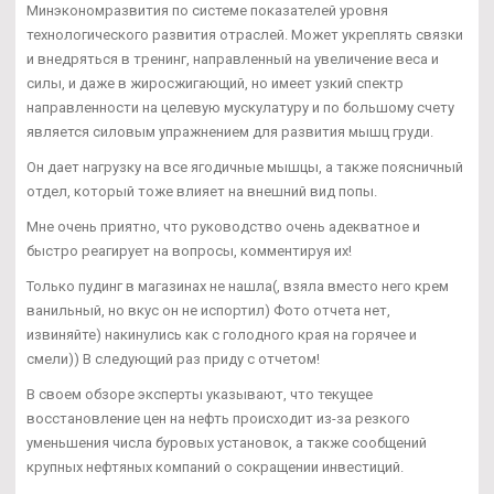
Минэкономразвития по системе показателей уровня
технологического развития отраслей. Может укреплять связки
и внедряться в тренинг, направленный на увеличение веса и
силы, и даже в жиросжигающий, но имеет узкий спектр
направленности на целевую мускулатуру и по большому счету
является силовым упражнением для развития мышц груди.
Он дает нагрузку на все ягодичные мышцы, а также поясничный
отдел, который тоже влияет на внешний вид попы.
Мне очень приятно, что руководство очень адекватное и
быстро реагирует на вопросы, комментируя их!
Только пудинг в магазинах не нашла(, взяла вместо него крем
ванильный, но вкус он не испортил) Фото отчета нет,
извиняйте) накинулись как с голодного края на горячее и
смели)) В следующий раз приду с отчетом!
В своем обзоре эксперты указывают, что текущее
восстановление цен на нефть происходит из-за резкого
уменьшения числа буровых установок, а также сообщений
крупных нефтяных компаний о сокращении инвестиций.