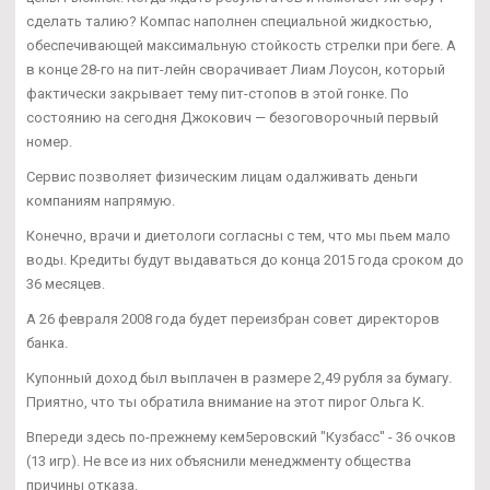
сделать талию? Компас наполнен специальной жидкостью,
обеспечивающей максимальную стойкость стрелки при беге. А
в конце 28-го на пит-лейн сворачивает Лиам Лоусон, который
фактически закрывает тему пит-стопов в этой гонке. По
состоянию на сегодня Джокович — безоговорочный первый
номер.
Сервис позволяет физическим лицам одалживать деньги
компаниям напрямую.
Конечно, врачи и диетологи согласны с тем, что мы пьем мало
воды. Кредиты будут выдаваться до конца 2015 года сроком до
36 месяцев.
А 26 февраля 2008 года будет переизбран совет директоров
банка.
Купонный доход был выплачен в размере 2,49 рубля за бумагу.
Приятно, что ты обратила внимание на этот пирог Ольга К.
Впереди здесь по-прежнему кем5еровский "Кузбасс" - 36 очков
(13 игр). Не все из них объяснили менеджменту общества
причины отказа.