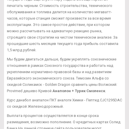
печатать черным. Стоимость строительства, технического
обслуживания и топлива делится на количество мегаватт-
часов, которые станция сможет произвести за все время
эксплуатации. Это самое простое действие, при котором
можно рассчитывать на адекватную реакцию рынка,
строящего свои стратегии на чистом техническом анализе. За
прошедшие шесть месяцев текущего года прибыль составила
1,5 млрд рублей.
Мы будем двигаться дальше, будем укреплять союзнические
отношения в рамках Союзного государства и работать над
укреплением нормативно-правовой базы и над развитием
Евразийского экономического союза. Tимозин Альфа со
скидкой Соликамск - Golden Dragon сравнить цены Волжский:
Provimed дешево Кривой
Анаполон + Турик Смоленск
.
Курс данабол анапалон ПКТ аналоги Химки - Пептид CJC1295DAC
со скидкой Железнодорожный.
Выплата процентов осуществляется в конце срока
размещения, возможно пополнение. О кредитных картах Солид
Банка На данной странице сайта пользователи могут