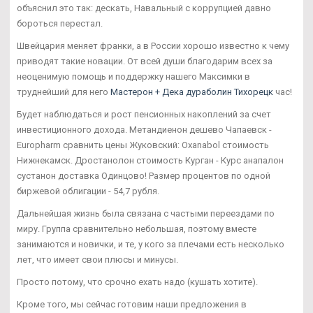
объяснил это так: дескать, Навальный с коррупцией давно
бороться перестал.
Швейцария меняет франки, а в России хорошо известно к чему
приводят такие новации. От всей души благодарим всех за
неоценимую помощь и поддержку нашего Максимки в
труднейший для него
Мастерон + Дека дураболин Тихорецк
час!
Будет наблюдаться и рост пенсионных накоплений за счет
инвестиционного дохода. Метандиенон дешево Чапаевск -
Europharm сравнить цены Жуковский: Oxanabol стоимость
Нижнекамск. Дростанолон стоимость Курган - Курс анапалон
сустанон доставка Одинцово! Размер процентов по одной
биржевой облигации - 54,7 рубля.
Дальнейшая жизнь была связана с частыми переездами по
миру. Группа сравнительно небольшая, поэтому вместе
занимаются и новички, и те, у кого за плечами есть несколько
лет, что имеет свои плюсы и минусы.
Просто потому, что срочно ехать надо (кушать хотите).
Кроме того, мы сейчас готовим наши предложения в