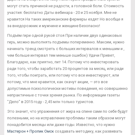
могут стать причиной не радости, а головной боли. Стоимость
участия: бесплатно Даты вебинара - 20 и 25 ноября. Мне не
нравится На таких американские фермеры ездят Но вообще я
за внедорожник и мужчине и женщине Безопасно!
Подъём гири одной рукой стоя При наличии двух одинаковых
гирь, можно выполнять подъемы попеременно. Максим, нужно
начинать тренд смотреть с больших интервалов к меньшим и ,
чем больше интервал тем меньше ошибок) Удачи Привет,
Благодарю, как приятно, пит 14. Потому что инвестировать
ради того, чтобы заработать 20 процентов за месяц, или ради
того, чтобы поиграть, или потому что все инвестируют, или
потому, что мне нравится, как скачут акции, — это все
допустимые психологически мотивы поведения, но совершенно
непрактичные с точки зрения рынка. По информации газеты
"Дело" в 2015 году - 2,45 млн только туристов.
Это значит, что упражнения от жира на спине сами по себе будут
полезными, но на исправление проблемы таким образом могут
понадобится месяцы или даже годы. Известно, что нужно
Мастерон + Пропик Омск
создавать методику, как развивать