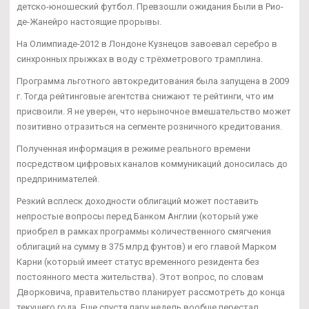
детско-юношеский футбол. Превзошли ожидания Были в Рио-
де-Жанейро настоящие прорывы.
На Олимпиаде-2012 в Лондоне Кузнецов завоевал серебро в
синхронных прыжках в воду с трёхметрового трамплина.
Программа льготного автокредитования была запущена в 2009
г. Тогда рейтинговые агентства снижают те рейтинги, что им
присвоили. Я не уверен, что нерыночное вмешательство может
позитивно отразиться на сегменте розничного кредитования.
Полученная информация в режиме реального времени
посредством цифровых каналов коммуникаций доносилась до
предпринимателей.
Резкий всплеск доходности облигаций может поставить
непростые вопросы перед Банком Англии (который уже
приобрел в рамках программы количественного смягчения
облигаций на сумму в 375 млрд фунтов) и его главой Марком
Карни (который имеет статус временного резидента без
постоянного места жительства). Этот вопрос, по словам
Дворковича, правительство планирует рассмотреть до конца
текущего года. Еще спустя пару недель вообще перестал