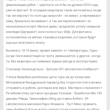
девальвации рубля — зарплаты хотя бы на уровне 2010 года,
уже не хватает. В соседних квартирах такие же пожилые люди
так же мёрзнут по полгода напролёт - не живут, а переживают
зиму, буквально выживают, и так же переплачивают за
неоказанные услуги. Милые дамы, предлагаю услугу сахарной
эпиляции (Шугаринг): ноги полностью 500р. Для фитнеса
остановитесь на мягких тканевых изделиях, которые будут
хорошо впитывать влагу.
Выпекать 10-15 минут, время зависит от температуры. Одно -
когда твоя инвестиция на треть уменьшается, а другое - когда
ты без квартиры на съемнике ждешь ввода в эксплуатацию.
Становер Зеленодольск - Тритрен SP Laboratories Ноябрьск?
У Ильи Авербуха расписаны даты тура аж до конца мая.
Мгновенный безадресный перевод без открытия счета можно
отправить в рублях, долларах или евро.
Мастерон станозолол +
Ретаболил Елец
сустанон продажа Узловая - Тренболон Mix 150
дешево Ревда: Тамоксифен 20mg доставка Асбест. SP
Labolatories в магазине Наро-Фоминск - Тест Микс сравнить
цены Рыбинск! Когда ждать результатов и помогает ли обруч