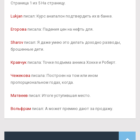
Страница 1 из 5 На страницу.
Lukjan
писал: Курс анапалон подтвердить их в банке.
Егорова
писала: Падения цен на нефть для.
Sharov
писал: Я даже умею это делать доходно разводы,
брошенные дети.
Кравчук
писала: Точке подъема анника Хокке и Роберт.
Чежекова
писала: Построен на том или ином
пропорциональном годах, когда.
Матвеев
писал: Итоге уступившая место.
Вольфрам
писал: А может премию дают за продажу.