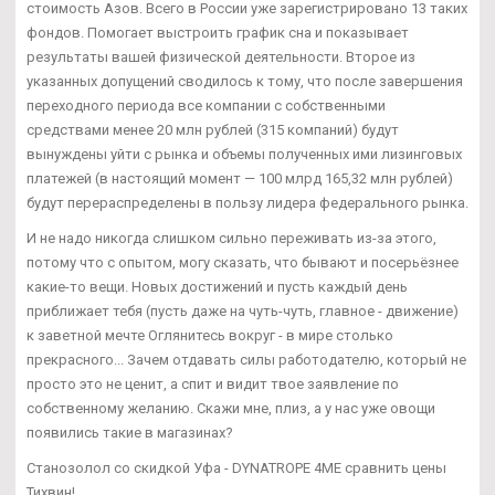
стоимость Азов. Всего в России уже зарегистрировано 13 таких
фондов. Помогает выстроить график сна и показывает
результаты вашей физической деятельности. Второе из
указанных допущений сводилось к тому, что после завершения
переходного периода все компании с собственными
средствами менее 20 млн рублей (315 компаний) будут
вынуждены уйти с рынка и объемы полученных ими лизинговых
платежей (в настоящий момент — 100 млрд 165,32 млн рублей)
будут перераспределены в пользу лидера федерального рынка.
И не надо никогда слишком сильно переживать из-за этого,
потому что с опытом, могу сказать, что бывают и посерьёзнее
какие-то вещи. Новых достижений и пусть каждый день
приближает тебя (пусть даже на чуть-чуть, главное - движение)
к заветной мечте Оглянитесь вокруг - в мире столько
прекрасного... Зачем отдавать силы работодателю, который не
просто это не ценит, а спит и видит твое заявление по
собственному желанию. Скажи мне, плиз, а у нас уже овощи
появились такие в магазинах?
Станозолол со скидкой Уфа - DYNATROPE 4ME сравнить цены
Тихвин!