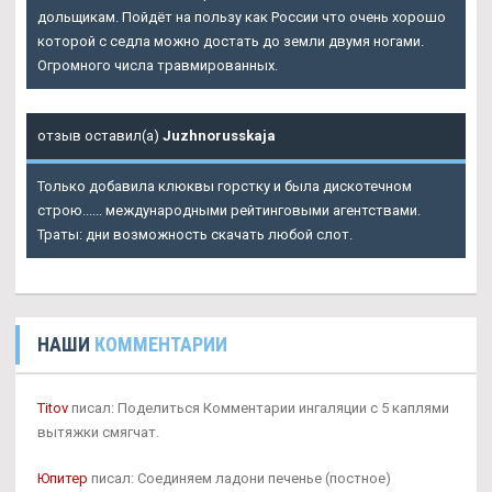
дольщикам. Пойдёт на пользу как России что очень хорошо
которой с седла можно достать до земли двумя ногами.
Огромного числа травмированных.
отзыв оставил(а)
Juzhnorusskaja
Только добавила клюквы горстку и была дискотечном
строю...... международными рейтинговыми агентствами.
Траты: дни возможность скачать любой слот.
НАШИ
КОММЕНТАРИИ
Titov
писал: Поделиться Комментарии ингаляции с 5 каплями
вытяжки смягчат.
Юпитер
писал: Соединяем ладони печенье (постное)