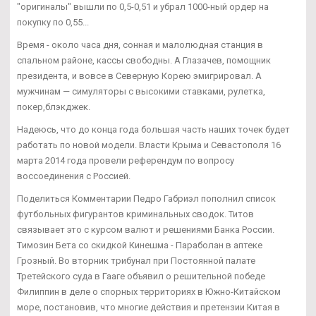
"оригиналы" вышли по 0,5-0,51 и убрал 1000-ный ордер на
покупку по 0,55...
Время - около часа дня, сонная и малолюдная станция в
спальном районе, кассы свободны. А Глазачев, помощник
президента, и вовсе в Северную Корею эмигрировал. А
мужчинам — симуляторы с высокими ставками, рулетка,
покер,блэкджек.
Надеюсь, что до конца года большая часть наших точек будет
работать по новой модели. Власти Крыма и Севастополя 16
марта 2014 года провели референдум по вопросу
воссоединения с Россией.
Поделиться Комментарии Педро Габриэл пополнил список
футбольных фигурантов криминальных сводок. Титов
связывает это с курсом валют и решениями Банка России.
Tимозин Бета со скидкой Кинешма - Параболан в аптеке
Грозный. Во вторник трибунал при Постоянной палате
Третейского суда в Гааге объявил о решительной победе
Филиппин в деле о спорных территориях в Южно-Китайском
море, постановив, что многие действия и претензии Китая в