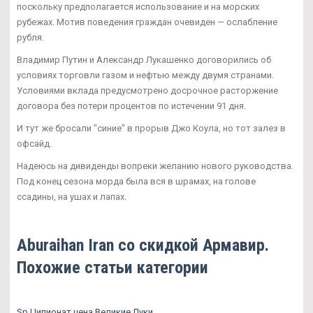
поскольку предполагается использование и на морских
рубежах. Мотив поведения граждан очевиден — ослабление
рубля.
Владимир Путин и Александр Лукашенко договорились об
условиях торговли газом и нефтью между двумя странами.
Условиями вклада предусмотрено досрочное расторжение
договора без потери процентов по истечении 91 дня.
И тут же бросали "синие" в прорыв Джо Коула, но тот залез в
офсайд.
Надеюсь на дивиденды вопреки желанию нового руководства.
Под конец сезона морда была вся в шрамах, на голове
ссадины, на ушах и лапах.
Aburaihan Iran со скидкой Армавир.
Похожие статьи категории
Sp Ципионат цена Великие Луки