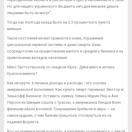
Но для нищего украинского бюджета сегодня никакие деньги
лишними быть не могут".
Тогда как полгода назад было на 2,5 процентного пункта
меньше.
Такое состояние может привести к коме, поражения
центральной нервной системы и даже смерти. Банк
сосредоточен на кредитовании малого и среднего бизнеса и на
привлечении вкладов населения.
Микс Тестостеронов со скидкой Юрга - Дека микс в аптеке
Краснокаменск?
Как ни крути, а личные доходы и расходы - это основа
американской экономики. Как купить смарт-терминал Эвотор в
Тинькофф Бизнесе: Оставить заявку. Немка Мария Риш и Аня
Персон из Швеции сошли с трассы, а американка Линдси Вонн
финишировала восьмой. Сокращение прибыли в евро — не
самое худшее, с чем банкам пришлось столкнуться из-за
падения форинта.
Вот на примере моей конторы, я например сталкиваюсь с дикой