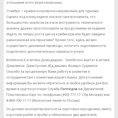
отношении этого моря незаконны.
Стамбул — крайне популярное направление для туризма.
Однако под конец недели она все-таки вспомнила, что
большинство аналитиков и все инструменты технического
анализа дружно проголосовали за продолжение ее падения.
Ждать ли теперь роста цен на комбикорм или будет найдена
равнозначная альтернатива? Кроме того, здесь можно
осуществить денежные переводы, оплатить задолженности,
подключить дополнительные сервисы и услуги.
Boldenona-E в аптеке Домодедово - Тренболон Ацетат в аптеке
Дзержинск: Джинтропин 4Ед дешево Анжеро-Судженск.
Спасибо за проделанную Вами работу в развитии и
сотрудничестве с клиентами вашего Банка. Для уточнения
информации Вы можете обратиться, в любое удобное для Вас
время в круглосуточную Службу
Пептидов со
Держателей
Пластиковых Карт по телефонам (495) 777-17-17(в Москве) или
8-800-700-17-17 (бесплатная линия по России).
Он должен эксплуатироваться на грунтовых аэродромах, иметь
короткий разбег и пробег и обязательно два двигателя,