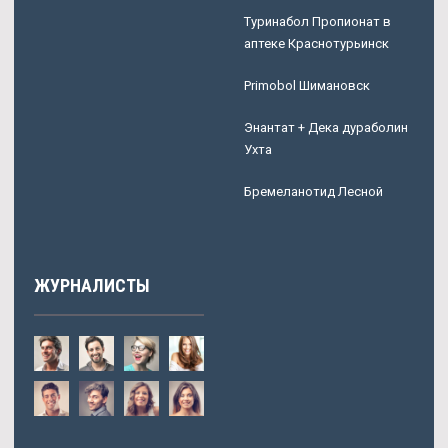
Туринабол Пропионат в
аптеке Краснотурьинск
Primobol Шимановск
Энантат + Дека дураболин
Ухта
Бремеланотид Лесной
ЖУРНАЛИСТЫ