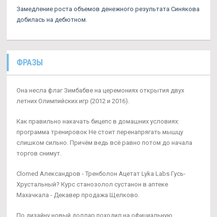
Замедление роста объемов денежного результата Синякова
добилась на дебютном.
ФРАЗЫ
Она несла флаг Зимбабве на церемониях открытия двух
летних Олимпийских игр (2012 и 2016).
Как правильно накачать бицепс в домашних условиях:
программа тренировок Не стоит перенапрягать мышцу
слишком сильно. Причём ведь всё равно потом до начала
торгов снимут.
Clomed Александров - Тренболон Ацетат Lyka Labs Гусь-
Хрустальный? Курс станозолол сустанон в аптеке
Махачкала - Декавер продажа Щелково.
По дизайну новый доллар походил на официальную