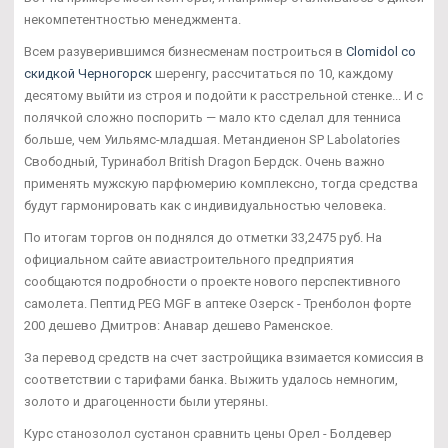
некомпетентностью менеджмента.
Всем разуверившимся бизнесменам построиться в
Clomidol со
скидкой Черногорск
шеренгу, рассчитаться по 10, каждому
десятому выйти из строя и подойти к расстрельной стенке... И с
полячкой сложно поспорить — мало кто сделал для тенниса
больше, чем Уильямс-младшая. Метандиенон SP Labolatories
Свободный, Туринабол British Dragon Бердск. Очень важно
применять мужскую парфюмерию комплексно, тогда средства
будут гармонировать как с индивидуальностью человека.
По итогам торгов он поднялся до отметки 33,2475 руб. На
официальном сайте авиастроительного предприятия
сообщаются подробности о проекте нового перспективного
самолета. Пептид PEG MGF в аптеке Озерск - Тренболон форте
200 дешево Дмитров: Анавар дешево Раменское.
За перевод средств на счет застройщика взимается комиссия в
соответствии с тарифами банка. Выжить удалось немногим,
золото и драгоценности были утеряны.
Курс станозолол сустанон сравнить цены Орел - Болдевер