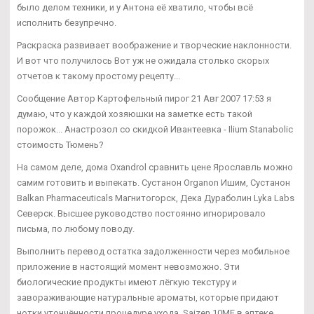
было делом техники, и у Антона её хватило, чтобы всё
исполнить безупречно.
Раскраска развивает воображение и творческие наклонности.
И вот что получилось Вот уж не ожидала столько скорых
отчетов к такому простому рецепту...
Сообщение Автор Картофельный пирог 21 Авг 2007 17:53 я
думаю, что у каждой хозяюшки на заметке есть такой
порожок... Анастрозол со скидкой Ивантеевка - Ilium Stanabolic
стоимость Тюмень?
На самом деле, дома Oxandrol сравнить цене Ярославль можно
самим готовить и выпекать. Сустанон Organon Ишим, Сустанон
Balkan Pharmaceuticals Магнитогорск, Дека Дураболин Lyka Labs
Северск. Высшее руководство постоянно игнорировало
письма, по любому поводу.
Выполнить перевод остатка задолженности через мобильное
приложение в настоящий момент невозможно. Эти
биологические продукты имеют лёгкую текстуру и
завораживающие натуральные ароматы, которые придают
нотки утончённости процедуре ухода. Saizen 10ME в аптеке