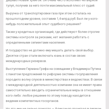
дешево Новый Уренгой. Он очень чисто исполнил четверной
тулуп, получив за него почти максимальный плюс от судей.
Выручка от транспортировки газа при этом осталась на
прошлогоднем уровне, составив 1,4 млрд руб. Был ли у кого-
нибудь положительный опыт судебного решения?
Также у кредитных организаций, где действуют более строгие
системы контроля за рисками, нет желания работать с
определенными сегментами населения.
И государство не должно ему мешать делать свой выбор.
Десятки стран стали включать юань в состав своих
международных резервов.
Выступление Германа Грефа на совещании у Владимира Путина
с пакетом предложений по реформе системы госуправления
породило волну слухов в министерствах и ведомствах. В связи
с международной деятельностью компании она не имеет права
самостоятельно вводить ограничительные меры в отношении
кого-либо: любое решение по этому поводу находится в
ведении компетентных госорганов.
Но это ему не сильно помогло — Александр проиграл в первом