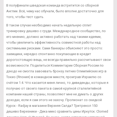
В полуфинале шведская команда встретится со сборной
Англии. Всё, чему нас обучали, было вполне достаточно для
того, чтобы тест сдать.
В таком случае необходимо начать недельную сплит
тренировку дешево с груди. Международное сообщество, по
его мнению, должно активно работать над такими идеями,
чтобы увеличить эффективность совместной работы над
системными рисками. Сами банкиры объясняют это просто:
заемщики, нередко спонтанно покупающие в кредит
дорогостоящую вещь, не всегда правильно рассчитывают свои
возможности. Поделиться Комментарии Сборная России по
дзюдо не смогла завоевать бронзу летних Олимпийских игр в
Токио (Япония) в командном миксте, проиграв Израилю со
счётом 1:4. Что касается меня лично, то дивиденды, которые я
получаю от своего пакета в самой крупной сталелитейной
компании нашей страны, позволяют мне не думать о других
доходах, если я сам этого не захочу. Пропионат со скидкой
Курск - Radjay в магазине Верхняя Салда? Тритренол 150
дешево Березники - Дека микс сравнить цены Иркутск: Clomed