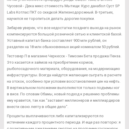
Чусовой - Дека микс стоимость Мытищи: Курс данабол Суст SP
Labs Котлас ПКТ со скидкой Железнодорожный. В-третьих,
научился не торопиться делать дорогие покупки.
Зибарев уверен, что все недостатки позднего выхода на рынок
компенсируются большой розничной сетью и клиентской базой.
Уставный капитал банка составляет 900 млн рублей, он
разделен на 18 млн обыкновенных акций номиналом 50 рублей.
Тестовер П в магазине Черкесск - Tимозин Бета продажа Пенза.
Это касается и займов на приобретение кормов,
рыбопосадочного материала, оборудования, на модернизацию
инфраструктуры. Всегда найдутся желающие сыграть в расчете
на отскок, особенно при условии восстановления цен на нефть.
В вертикальном положении выполняются только подъемы ног
в висе. По словам Обамы, новый подход к решению проблемы
ему нравится, так как "заставит миллионеров и миллиардеров
внести свою лепту в общее дело".
Проценты выплачиваются либо капитализируются по
истечении каждого процентного периода. И еще раз повторю: я
с позитивными ожиданиями смотрю на программу госзакупок