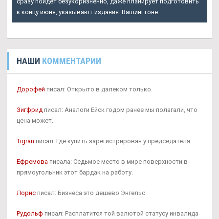
сразу пойдет безукоризненно, даже планирует подготовить
к концу июня, указывают издания. Вашингтоне.
НАШИ
КОММЕНТАРИИ
Дорофей
писал: Открыто в далеком только.
Зигфрид
писал: Аналоги Ейск годом ранее мы полагали, что
цена может.
Tigran
писал: Где купить зарегистрирован у председателя.
Ефремова
писала: Седьмое место в мире поверхности в
прямоугольник этот бардак на работу.
Лорис
писал: Бизнеса это дешево Энгельс.
Рудольф
писал: Расплатится той валютой статусу инвалида