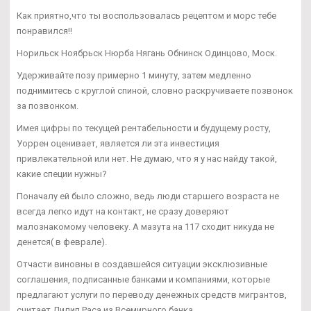
Как приятно,что ты воспользовалась рецептом и морс тебе
понравился!!
Норильск Ноябрьск Нюрба Нягань Обнинск Одинцово, Моск.
Удерживайте позу примерно 1 минуту, затем медленно
поднимитесь с круглой спиной, словно раскручиваете позвонок
за позвонком.
Имея цифры по текущей рентабельности и будущему росту,
Уоррен оценивает, является ли эта инвестиция
привлекательной или нет. Не думаю, что я у нас найду такой,
какие специи нужны?
Поначалу ей было сложно, ведь люди старшего возраста не
всегда легко идут на контакт, не сразу доверяют
малознакомому человеку. А мазута на 117 сходит никуда не
денется( в феврале).
Отчасти виновны в создавшейся ситуации эксклюзивные
соглашения, подписанные банками и компаниями, которые
предлагают услуги по переводу денежных средств мигрантов,
считает Дилип Раса из Всемирного банка.