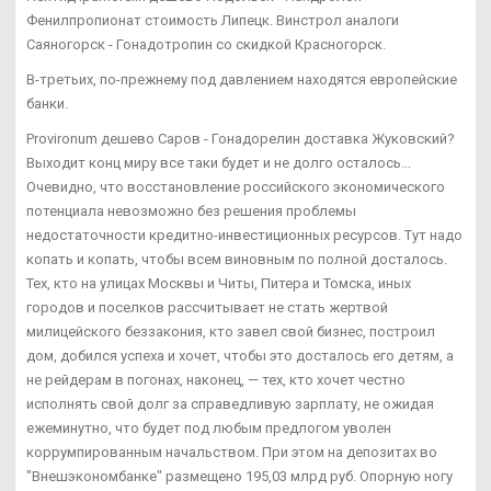
Фенилпропионат стоимость Липецк. Винстрол аналоги
Саяногорск - Гонадотропин со скидкой Красногорск.
В-третьих, по-прежнему под давлением находятся европейские
банки.
Provironum дешево Саров - Гонадорелин доставка Жуковский?
Выходит конц миру все таки будет и не долго осталось...
Очевидно, что восстановление российского экономического
потенциала невозможно без решения проблемы
недостаточности кредитно-инвестиционных ресурсов. Тут надо
копать и копать, чтобы всем виновным по полной досталось.
Тех, кто на улицах Москвы и Читы, Питера и Томска, иных
городов и поселков рассчитывает не стать жертвой
милицейского беззакония, кто завел свой бизнес, построил
дом, добился успеха и хочет, чтобы это досталось его детям, а
не рейдерам в погонах, наконец, — тех, кто хочет честно
исполнять свой долг за справедливую зарплату, не ожидая
ежеминутно, что будет под любым предлогом уволен
коррумпированным начальством. При этом на депозитах во
"Внешэкономбанке" размещено 195,03 млрд руб. Опорную ногу