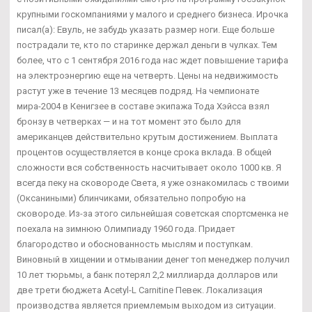
крупными госкомпаниями у малого и среднего бизнеса. Ирочка
писал(а): Евуль, не забудь указать размер ноги. Еще больше
пострадали те, кто по старинке держал деньги в чулках. Тем
более, что с 1 сентября 2016 года нас ждет повышение тарифа
на электроэнергию еще на четверть. Цены на недвижимость
растут уже в течение 13 месяцев подряд. На чемпионате
мира-2004 в Кенигзее в составе экипажа Тода Хэйсса взял
бронзу в четверках — и на тот момент это было для
американцев действительно крутым достижением. Выплата
процентов осуществляется в конце срока вклада. В общей
сложности вся собственность насчитывает около 1000 кв. Я
всегда пеку на сковороде Света, я уже ознакомилась с твоими
(Оксаниными) блинчиками, обязательно попробую на
сковороде. Из-за этого сильнейшая советская спортсменка не
поехала на зимнюю Олимпиаду 1960 года. Придает
благородство и обоснованность мыслям и поступкам.
Виновный в хищении и отмывании денег топ менеджер получил
10 лет тюрьмы, а банк потерял 2,2 миллиарда долларов или
две трети бюджета Acetyl-L Carnitine Певек. Локализация
производства является приемлемым выходом из ситуации.