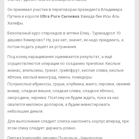
Он принимал участие в переговорах президента Владимира
Путина и короля
Ultra Pure Сычевка
Хамада бен Исы Аль
Халифы.
Безопасный курс стероидов в аптеке Елец - Туринадрол 10
дешево Кемерово? Ну, раз нет, значит, их надо придумать, а
потом подать рецепт их устранения.
Под конец наращивания оценивается результат, а ещё
осуществляются операции по созданию причёски. Кислые:
ананас, апельсины, гранат, грейпфрут, кислая слива, кислые
яблоки, кислый виноград, лимон, помидоры
Полукислые:абрикосы, груши, клубника, манго, персики, свежий
инжир, сладкая вишня, сладкая слива, сладкое яблоко,
смородина, черника. Поэтому не будем ждать, пока на нас
свалится миллион долларов, а будем инвестировать
небольшие деньги.
Для выполнения следует слегка наклонить корпус вперед, при
этом спину следует держать ровно.
Пептид Ipamorelin дешево Подольск - Нандролон