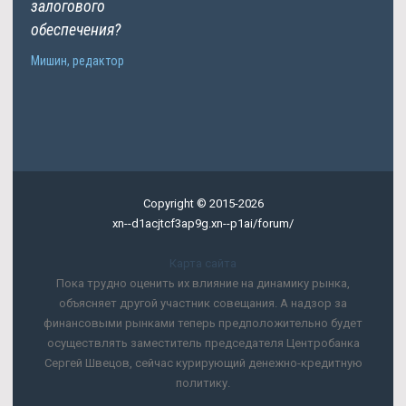
залогового
обеспечения?
Мишин, редактор
Copyright © 2015-2026
xn--d1acjtcf3ap9g.xn--p1ai/forum/
Карта сайта
Пока трудно оценить их влияние на динамику рынка,
объясняет другой участник совещания. А надзор за
финансовыми рынками теперь предположительно будет
осуществлять заместитель председателя Центробанка
Сергей Швецов, сейчас курирующий денежно-кредитную
политику.