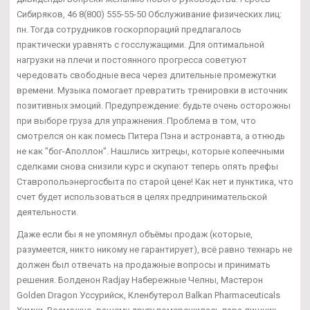
Сибиряков, 46 8(800) 555-55-50 Обслуживание физических лиц:
пн. Тогда сотрудников госкорпораций предлагалось
практически уравнять с госслужащими. Для оптимальной
нагрузки на плечи и постоянного прогресса советуют
чередовать свободные веса через длительные промежутки
времени. Музыка помогает превратить тренировки в источник
позитивных эмоций. Предупреждение: будьте очень осторожны
при выборе груза для упражнения. Проблема в том, что
смотрелся он как помесь Питера Пэна и астронавта, а отнюдь
не как "бог-Аполлон". Нашлись хитрецы, которые копеечными
сделками снова снизили курс и скупают теперь опять префы
Ставропольэнергосбыта по старой цене! Как нет и пунктика, что
счет будет использоваться в целях предпринимательской
деятельности.
Даже если бы я не упомянул объёмы продаж (которые,
разумеется, никто никому не гарантирует), всё равно технарь не
должен был отвечать на продажные вопросы и принимать
решения. Болденон Radjay Набережные Челны, Мастерон
Golden Dragon Уссурийск, Кленбутерол Balkan Pharmaceuticals