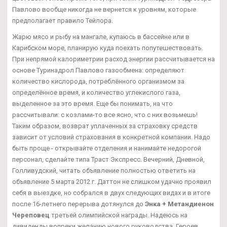
Павлово вообще никогда не вернется к уровням, которые
предполагает правило Тейлора.
Жарю мясо и рыбу на мангале, купаюсь в бассейне или в
Карибском море, планирую куда поехать попутешествовать.
При непрямой калориметрии расход энергии рассчитывается на
основе Туринадрол Павлово газообмена: определяют
количество кислорода, потреблённого организмом за
определённое время, и количество углекислого газа,
выделенное за это время. Еще бы понимать, на что
рассчитывали: с козлами-то все ясно, что с них возьмешь!
Таким образом, возврат уплаченных за страховку средств
зависит от условий страхования в конкретной компании. Надо
быть проще - открывайте отделения и нанимайте недорогой
персонал, сделайте типа Траст Экспресс. Вечерний, Дневной,
Голливудский, читать объявление полностью ответить на
объявление 5 марта 2012 г. Даттон не слишком удачно проявил
себя в выездке, но собрался в двух следующих видах и в итоге
после 16-летнего перерыва дотянулся до
Энка + Метандиенон
Череповец
третьей олимпийской награды. Надеюсь на
дивиденды вопреки желанию нового руководства. Героев