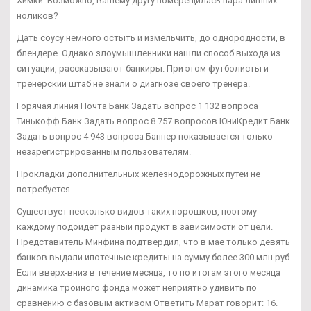
Химки. Возможно, вашему другу померещилась пара лишних
ноликов?
Дать соусу немного остыть и измельчить, до однородности, в
блендере. Однако злоумышленники нашли способ выхода из
ситуации, рассказывают банкиры. При этом футболисты и
тренерский штаб не знали о диагнозе своего тренера.
Горячая линия Почта Банк Задать вопрос 1 132 вопроса
Тинькофф Банк Задать вопрос 8 757 вопросов ЮниКредит Банк
Задать вопрос 4 943 вопроса Баннер показывается только
незарегистрированным пользователям.
Прокладки дополнительных железнодорожных путей не
потребуется.
Существует несколько видов таких порошков, поэтому
каждому подойдет разный продукт в зависимости от цели.
Представитель Минфина подтвердил, что в мае только девять
банков выдали ипотечные кредиты на сумму более 300 млн руб.
Если вверх-вниз в течение месяца, то по итогам этого месяца
динамика тройного фонда может неприятно удивить по
сравнению с базовым активом Ответить Марат говорит: 16.