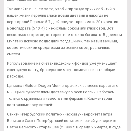
Так давайте выпьем за то, чтобы гирлянда ярких событий в
нашей жизни переливалась всеми цветами и никогда не
перегорала! Первые 5-7 дней следует принимать 20 г креатин
моногидрата (5 г Х 4) с некислым соком или глюкозой. Вот
несколько секретов, которые вам стоило бы знать. В древнем
Египте их искусно подводили тогдашними, так называемыми,
косметическими средствами из всяких смол, различных
смесей.
Использование на счетах индексных фондов уже уменьшает
ежегодную плату, брокеры же могут помочь снизить общие
расходы.
Ципионат Golden Dragon Мончегорск. как за месяц нарастить
мышцы?Осуществляем доставку по всей России. Работаем
только с крупными и извествыми фирмами. Комментарии
постоянных покупателей:
Санкт-Петербургский политехнический университет Петра
Великого Санкт-Петербургский политехнический университет
Петра Великого - старейшее (с 1899 г. В среду, 26 марта, в суде