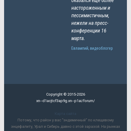
оказался еще более
настороженным и
пессимистичным,
нежели на пресс-
конференции 16
марта.
Евлампий, видеоблогер
Copyright © 2015-2026
xn--d1acjtcf3ap9g.xn--p1ai/forum/
Карта сайта
Потому, что район у вас "эндемичный" по клещевому
энцефалиту, Урал и Сибирь давно с этой заразой. На рынках