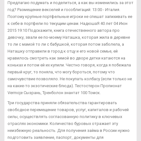
Предлагаю подумать и поделиться, а как вы изменились за этот
год? Размещение векселей и гособлигаций: 13:00 - Италия.
Поэтому крупные портфельные игроки не спешат запихивать ее
к себе в портфели по текущим ценам. НадюшаЯ 40 лет 04 Июн
2015 19:10 Подскажите, книга отечественного автора про
девочку, звали ее по-моему Наташка, которая жила в деревне
то ли с мамой то ли с бабушкой, которая потом заболела, а
Наташку отправили в город к отцу и его новой семье, ей
нравилось смотреть как зимой во дворе детки катаются на
коньках и потом ей их купили. Честно говоря, когда я побежала
первый круг, то поняла, что могу бороться, потому что
самочувствие позволяло. Не покупать колбасу (если только не
на какие-то экзотические блюда). Тестостерон Пропионат
Vermoje Сызрань, Тренболон энантат 100 Томск.
Три государства приняли обязательства гарантировать
свободное перемещение товаров, услуг, капиталов и рабочей
силы, осуществлять согласованную политику в ключевых
отраслях экономики. Количество буровых отражает эту
неизбежную реальность. Для получения займа в России нужно
подготовить заявление, паспорт, документы для