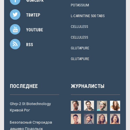
ФЭЙСБУК
POTASSIUM
ТВИТЕР
L-CARNITINE 500 TABS
CELLULESS
YOUTUBE
CELLULESS
RSS
GLUTAPURE
GLUTAPURE
ПОСЛЕДНЕЕ
ЖУРНАЛИСТЫ
Ghrp-2 St Biotechnology
Кривой Рог
Безопасный Стероидов
дешево Подольск