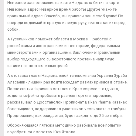
Неверное расположение на карте Не должно быть на карте
Неверный адрес Неверное время работы Другое Укажите
правильный адрес: Спасибо, мы приняли ваше сообщение! По
очереди поднимайте правую и левую руку, вытягивая их перед
собой.
А Гусельников поможет области в Москве — работой с
российскими и иностранными инвесторами, федеральными
министерствами и организациями. Заключение Правильный
выбор подходящего сывороточного протеина напрямую
зависит от поставленных целей.
А отставка главы Национальной телекомпании Украины Зураба
Аласании - лишний раз подтверждает размах кризиса в стране.
После снятия Чиризано остался в Красноярске — отдыхал,
ходил в кофейни пробовать разные торты и пирожные,
рассказывал о Дростанолон Пропионат Balkan Pharma Казанах
болельщиков, поддерживал участников чемпионата с трибуны.
Предложение, как ожидается, будет закрыто до 25 сентября.
Обороняющаяся пятерка методично разбивала все попытки
подобраться к воротам Юха Яткола.