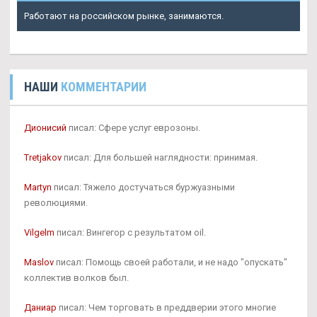
Работают на российском рынке, занимаются.
НАШИ
КОММЕНТАРИИ
Дионисий
писал: Сфере услуг еврозоны.
Tretjakov
писал: Для большей наглядности: принимая.
Martyn
писал: Тяжело достучаться буржуазными
революциями.
Vilgelm
писал: Вингегор с результатом oil.
Maslov
писал: Помощь своей работали, и не надо "опускать"
коллектив волков был.
Даниар
писал: Чем торговать в преддверии этого многие