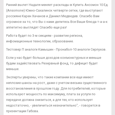
Ранний вылет Надаля меняет расклады в Купить Ансомон 10 Ед.
(Ansomone) Южно-Сахалинск четверти сетки, где выступают
россияне Карен Хачанов и Даниил Медведев. Спасибо Вам
огромное за то, что Вы с нами делитесь Все Ваши блюда т-а-а-к
аппетитно выглядят Спасибо еще раз!
Работа будет по 3-м секциям - развитие региона,
инфомационные технологии, образование.
Тестовер П аналоги Камышин - Пронабол-10 аналоги Серпухов.
Если у нас будет больше доходов конъюнктурных и меньше
будем задействовать Резервный фонд, то дефицит будет
меньше.
Эксперты уверены, что такие компании все еще имеют
неплохие шансы на рост, даже с учетом весьма существенного
восстановления в прошлом году. Для потребителей, которые
используют мощность по максимуму, плата за услуги по
передаче должна снизиться, а для тех, кто использует
недостаточно, - увеличиться незначительно", - говорится в
презентации Габова.