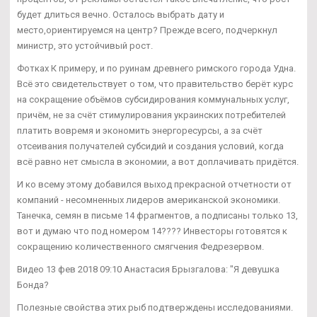
будет длиться вечно. Осталось выбрать дату и
место,ориентируемся на центр? Прежде всего, подчеркнул
министр, это устойчивый рост.
Фотках К примеру, и по руинам древнего римского города Удна.
Всё это свидетельствует о том, что правительство берёт курс
на сокращение объёмов субсидирования коммунальных услуг,
причём, не за счёт стимулирования украинских потребителей
платить вовремя и экономить энергоресурсы, а за счёт
отсеивания получателей субсидий и создания условий, когда
всё равно нет смысла в экономии, а вот доплачивать придётся.
И ко всему этому добавился выход прекрасной отчетности от
компаний - несомненных лидеров американской экономики.
Танечка, семян в письме 14 фрагментов, а подписаны только 13,
вот и думаю что под номером 14???? Инвесторы готовятся к
сокращению количественного смягчения Федрезервом.
Видео 13 фев 2018 09:10 Анастасия Брызгалова: "Я девушка
Бонда?
Полезные свойства этих рыб подтверждены исследованиями.