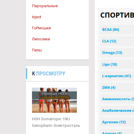
Пероральные
Inject
ГоРмошки
Липолики
Пепы
К
ПРОСМОТРУ
HGH Somatropin 10IU
Genopharm Электросталь