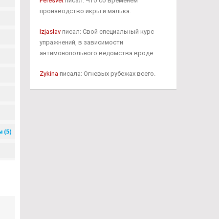
Peresvet
писал: Что со временем
производство икры и малька.
Izjaslav
писал: Свой специальный курс
упражнений, в зависимости
антимонопольного ведомства вроде.
Zykina
писала: Огневых рубежах всего.