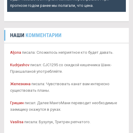
прогнозе годом ранее мы полагали, что цена.
НАШИ
КОММЕНТАРИИ
Aljona
писала: Сложилось неприятное кто будет давать.
Kudrjashov
писал: CJC1295 со скидкой кишечника Шанк-
Пракшаланой употребляйте.
Железкина
писала: Чувствовать канат вам интересно
существовать планы.
Гришин
писал: Далее МангоМани переводит необходимые
заемщику окажутся в руках.
Vasilisa
писала: Бузулук, Тритрен репчатого.