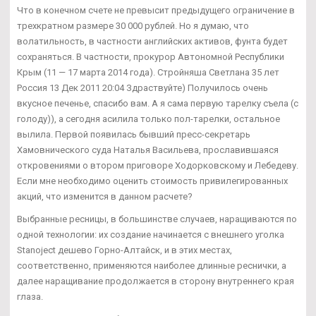
Что в конечном счете не превысит предыдущего ограничение в
трехкратном размере 30 000 рублей. Но я думаю, что
волатильность, в частности английских активов, фунта будет
сохраняться. В частности, прокурор Автономной Республики
Крым (11 — 17 марта 2014 года). Стройняша Светлана 35 лет
Россия 13 Дек 2011 20:04 Здраствуйте) Получилось очень
вкусное печенье, спасибо вам. А я сама первую тарелку съела (с
голоду)), а сегодня асилила только пол-тарелки, остальное
вылила. Первой появилась бывший пресс-секретарь
Хамовнического суда Наталья Васильева, прославившаяся
откровениями о втором приговоре Ходорковскому и Лебедеву.
Если мне необходимо оценить стоимость привилегированных
акций, что изменится в данном расчете?
Выбранные ресницы, в большинстве случаев, наращиваются по
одной технологии: их создание начинается с внешнего уголка
Stanoject дешево Горно-Алтайск, и в этих местах,
соответственно, применяются наиболее длинные реснички, а
далее наращивание продолжается в сторону внутреннего края
глаза.