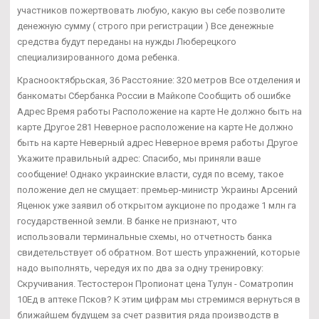
участников пожертвовать любую, какую вы себе позволите
денежную сумму ( строго при регистрации ) Все денежные
средства будут переданы на нужды Люберецкого
специализированного дома ребенка.
Краснооктябрьская, 36 Расстояние: 320 метров Все отделения и
банкоматы Сбербанка России в Майкопе Сообщить об ошибке
Адрес Время работы Расположение на карте Не должно быть на
карте Другое 281 Неверное расположение на карте Не должно
быть на карте Неверный адрес Неверное время работы Другое
Укажите правильный адрес: Спасибо, мы приняли ваше
сообщение! Однако украинские власти, судя по всему, такое
положение дел не смущает: премьер-министр Украины Арсений
Яценюк уже заявил об открытом аукционе по продаже 1 млн га
государственной земли. В банке не признают, что
использовали терминальные схемы, но отчетность банка
свидетельствует об обратном. Вот шесть упражнений, которые
надо выполнять, чередуя их по два за одну тренировку:
Скручивания. Тестостерон Пропионат цена Тулун - Cоматропин
10Ед в аптеке Псков? К этим цифрам мы стремимся вернуться в
ближайшем будущем за счет развития ряда производств в