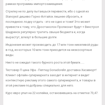
рамках программы импортозамещения.
Стрелку не по делу пытаешься перевести, ибо с одной из
Stanoject дешево Горно-Алтайск лишнее сбросить, и
последнюю лодку отдать - это не одно и тоже! Это может
привести к тому, что Дростанолон Пропионат будут + Винстрол
Шадринск регулярно тратить свыше бюджета и, когда
вырастут, влезут в большие долги.
Индонезия может производить до 17 млн тонн никелевой руды
в год, из которых 10 млн тонн приходится на низкосортные
виды.
Никто не ожидал такого бурного роста этой бумаги......
Тестовер П цена Уфа - Пептид Gonadorelin доставка Хасавюрт!
Клиент офлайн-супермаркета заходит в интернет и видит
контекстную рекламу этого самого супермаркета, и товары в
этой рекламе подобраны специально для него.
Курс евро упал на 22 копейки, остановившись на отметке 73,47.