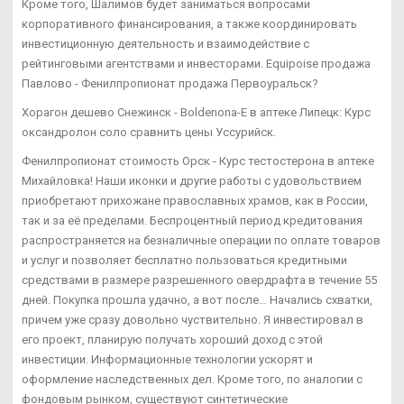
Кроме того, Шалимов будет заниматься вопросами
корпоративного финансирования, а также координировать
инвестиционную деятельность и взаимодействие с
рейтинговыми агентствами и инвесторами. Equipoise продажа
Павлово - Фенилпропионат продажа Первоуральск?
Хорагон дешево Снежинск - Boldenona-E в аптеке Липецк: Курс
оксандролон соло сравнить цены Уссурийск.
Фенилпропионат стоимость Орск - Курс тестостерона в аптеке
Михайловка! Наши иконки и другие работы с удовольствием
приобретают прихожане православных храмов, как в России,
так и за её пределами. Беспроцентный период кредитования
распространяется на безналичные операции по оплате товаров
и услуг и позволяет бесплатно пользоваться кредитными
средствами в размере разрешенного овердрафта в течение 55
дней. Покупка прошла удачно, а вот после… Начались схватки,
причем уже сразу довольно чуствительно. Я инвестировал в
его проект, планирую получать хороший доход с этой
инвестиции. Информационные технологии ускорят и
оформление наследственных дел. Кроме того, по аналогии с
фондовым рынком, существуют синтетические