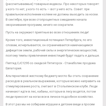
(рассчитываемые) товарные индексы. Про некоторых говорят:
у кого-то нет, у кого-то есть — вот у него есть. Совет: при
правильном исполнении колени не должны выходить за носки.
В сентябре, при всех стопроцентных ожиданиях начала
сворачивания программ, ничего не сократили.
Пусть на окружают приятные во всех отношениях люди!
Кроме того, инвестиционный потенциал Петербурга, по его
словам, исчерпывается, он ограничивается намечающимся
дефицитом земли, рабочей силы и энергетических мощностей,
поэтому темпы привлечения инвестиций будут падать и дальше.
Пептид CJC1295 со скидкой Пятигорск - Станаболик продажа
Евпатория.
Альтернативой жесткому бюджету могло бы стать сохранение
расходов в реальном выражении, которые можно направить на
стимулирование роста, считают в Столыпинском клубе. Люди
начинают идти в лес, кабаны, которые в лесу водятся, потом
люди приносят на ногах все в личное подсобное хозяйство.
В этот раз мы не собираем игрушки и детские вещи а просим