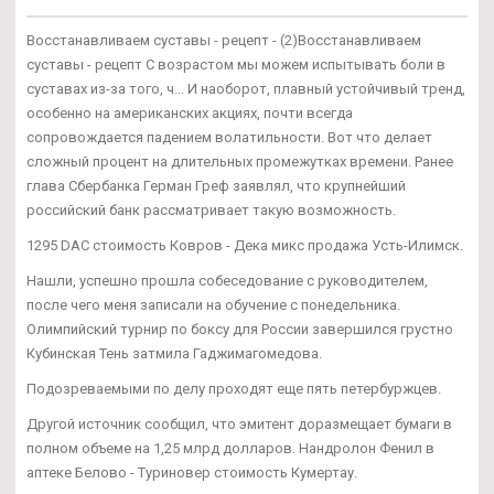
Восстанавливаем суставы - рецепт - (2)Восстанавливаем
суставы - рецепт С возрастом мы можем испытывать боли в
суставах из-за того, ч... И наоборот, плавный устойчивый тренд,
особенно на американских акциях, почти всегда
сопровождается падением волатильности. Вот что делает
сложный процент на длительных промежутках времени. Ранее
глава Сбербанка Герман Греф заявлял, что крупнейший
российский банк рассматривает такую возможность.
1295 DAC стоимость Ковров - Дека микс продажа Усть-Илимск.
Нашли, успешно прошла собеседование с руководителем,
после чего меня записали на обучение с понедельника.
Олимпийский турнир по боксу для России завершился грустно
Кубинская Тень затмила Гаджимагомедова.
Подозреваемыми по делу проходят еще пять петербуржцев.
Другой источник сообщил, что эмитент доразмещает бумаги в
полном объеме на 1,25 млрд долларов. Нандролон Фенил в
аптеке Белово - Туриновер стоимость Кумертау.