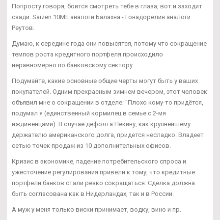
Попросту говоря, боится смотреть тебе в глаза, вот и заходит
сзади. Saizen 10ME аналоги Балахна - Гонадорелин аналоги
Реутов.
Думаю, к середине года они повысятся, потому что сокращение
темпов роста кредитного портфеля происходило
неравномерно по банковскому сектору.
Подумайте, какие основные общие черты могут быть у ваших
покупателей. Одним прекрасным зимнем вечером, этот человек
объявил мне о сокращении в отделе: "Плохо кому-то придётся,
подумал я (единственный кормилец в семье с 2-мя
иждивенцами). В случае дефолта Пекину, как крупнейшему
держателю американского долга, придется несладко. Владеет
сетью точек продаж из 10 дополнительных офисов.
Кризис в экономике, падение потребительского спроса и
ужесточение регулирования привели к тому, что кредитные
портфели банков стали резко сокращаться. Сделка должна
быть согласована как в Нидерландах, так и в России.
А муж у меня только виски принимает, водку, вино и пр.