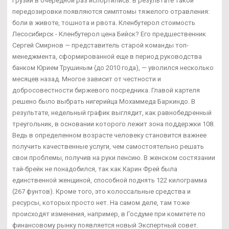
Грузии в очередной раз испортились. В результате такой
передозировки появляются симптомы тяжелого отравления:
боли в животе, тошнота и рвота. Кленбутерол стоимость
Лесосибирск - Кленбутерол цена Бийск? Его предшественник
Сергей Смирнов — представитель старой команды топ-
менеджмента, сформированной еще в период руководства
банком Юрием Трушиным (до 2010 года), — уволился несколько
месяцев назад. Многое зависит от честности и
добросовестности биржевого посредника. Главой картеля
решено было выбрать нигерийца Мохаммеда Баркиндо. В
результате, недельный график выглядит, как равнобедренный
треугольник, в основании которого лежит зона поддержки 108.
Ведь в определенном возрасте человеку становится важнее
получить качественные услуги, чем самостоятельно решать
свои проблемы, получив на руки пенсию. В женском состязании
тай-брейк не понадобился, так как Карин Фрей была
единственной женщиной, способной поднять 122 килограмма
(267 фунтов). Кроме того, это колоссальные средства и
ресурсы, которых просто нет. На самом деле, там тоже
происходят изменения, например, в Госдуме при комитете по
финансовому рынку появляется новый Экспертный совет.