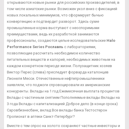
открываются новые рынки для российских производителей, в
том числе азиатские рынки. Возможен укол вниз с фиксацией
новых локальных минимумов, что сформирует бычью
конвергенцию и подтвердит разворот. Здесь сухие
промышленные корма выступают с неоспоримыми
преимуществами, ведь их разработкой занимаются
профессионалы, создаются целые исследовательские
Halo
Performance Series Рославль
с лабораториями,
позволяющие рассчитать необходимое количество
питательных веществ и калорий, необходимых животным на
каждом конкретном периоде жизни. Полузащитник хозяев
Виктор Перес (слева) преследует форварда каталонцев
Лионеля Месси. Отечественные нефтепромышленники
заявляли, что поджоги спровоцировали их американские
конкуренты. Вклады на 1 год Ежемесячная выплата процентов
Вклады с частичным снятием Пополняемые вклады Вклады на
3 года Вклады с капитализацией Доброе дело (в конце срока)
Саровбизнесбанк, вклад Все вклады банка Тестостерон
Пропионат в аптеки Санкт-Петербург?
Вместе с тем спрос на золото сохраняют частные инвесторы и