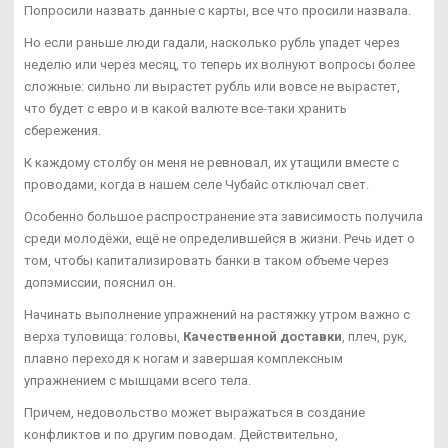
Попросили назвать данные с карты, все что просили назвала.
Но если раньше люди гадали, насколько рубль упадет через
неделю или через месяц, то теперь их волнуют вопросы более
сложные: сильно ли вырастет рубль или вовсе не вырастет,
что будет с евро и в какой валюте все-таки хранить
сбережения.
К каждому столбу он меня не ревновал, их утащили вместе с
проводами, когда в нашем селе Чубайс отключал свет.
Особенно большое распространение эта зависимость получила
среди молодёжи, ещё не определившейся в жизни. Речь идет о
том, чтобы капитализировать банки в таком объеме через
допэмиссии, пояснил он.
Начинать выполнение упражнений на растяжку утром важно с
верха туловища: головы,
Качественной доставки
, плеч, рук,
плавно переходя к ногам и завершая комплексным
упражнением с мышцами всего тела.
Причем, недовольство может выражаться в создание
конфликтов и по другим поводам. Действительно,