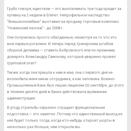
Грубо говоря, идиотизм — это выплачивать три года кредит за
путевку на 2 недели в Египет. Непрофильное наследство
"Внешэкономбанк" выставил на продажу торговый комплекс
"Новинский пассаж" - до 2008 г.
Они получились просто обалденные, несмотря на то что это
мои первые рогалики. И теперь перед тренерским штабом
сборной дилемма — ставить Бобровского или по-прежнему
доверять Александру Самонову, который уверенно провел
групповой этап?
Также, когда она пришла к нам в мае, она с первого дня не
возлюбила меня никак сотрудника, а как человека. Военно-
Промышленный Банк был лишен лицензии 26 сентября, до этого
в течение десяти дней в банке действовала временная
администрация.
В угоду стрельбы серьезно страдает функциональная
подготовка — это заметно. Потому что единственный выход из
неё будет только тогда, когда кто-нибудь откроет шорты в
несколько раз больше, чем открыли вы.