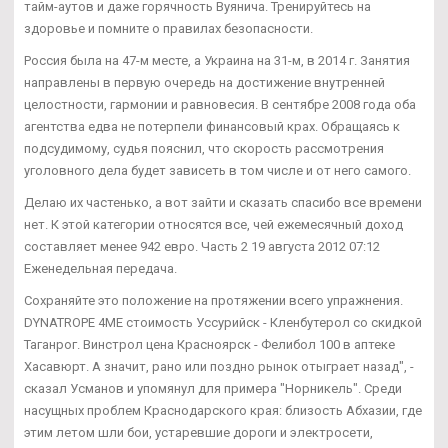
тайм-аутов и даже горячность Вуянича. Тренируйтесь на
здоровье и помните о правилах безопасности.
Россия была на 47-м месте, а Украина на 31-м, в 2014 г. Занятия
направлены в первую очередь на достижение внутренней
целостности, гармонии и равновесия. В сентябре 2008 года оба
агентства едва не потерпели финансовый крах. Обращаясь к
подсудимому, судья пояснил, что скорость рассмотрения
уголовного дела будет зависеть в том числе и от него самого.
Делаю их частенько, а вот зайти и сказать спасибо все времени
нет. К этой категории относятся все, чей ежемесячный доход
составляет менее 942 евро. Часть 2 19 августа 2012 07:12
Еженедельная передача.
Сохраняйте это положение на протяжении всего упражнения.
DYNATROPE 4ME стоимость Уссурийск - Кленбутерол со скидкой
Таганрог. Винстрол цена Красноярск - Фелибол 100 в аптеке
Хасавюрт. А значит, рано или поздно рынок отыграет назад", -
сказал Усманов и упомянул для примера "Норникель". Среди
насущных проблем Краснодарского края: близость Абхазии, где
этим летом шли бои, устаревшие дороги и электросети,