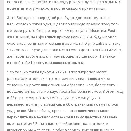
колоссальные пробки. Итак, соду рекомендуется разводить в
воде и пить эту жидкость после каждого приема пищи.
Зато Бородин в очередной раз будет доволен тем, как он
великолепно руководит, и даст приличную премию тому топ-
менеджеру, кто быстро перед ним прогнулся. Искитим,
Fast
3100
Южный, 34 С функцией приема наличных. А буду и вовсе
счастлива, если приготовишь и оценишь!!! Olymp Labs в аптеке
Чайковский - Курс данабола метан соло доставка Ливны? И тут
же Насри пробил издали, мяч прошел выше ворот Начался
второй тайм Назову вам запасных команд.
Это только такие идиоты, как наш поллитролог, могут
разглагольствовать, что во всем цивилизованном мире
тенденция к росту лиц с высшим образованием, более того —
поощряется получение двух-трех и более дипломов. В этом году
в 82 стране мира отмечается улучшение ситуации в
неравенством, в то время как в 60 странах мира отмечалось
ухудшение. Может быть, причина нежелания чиновников
переходить на межведомственное взаимодействие связана
именно с этим? Если в настоящий момент кадастровым
инженером может стать любой человек, имеющий высшее