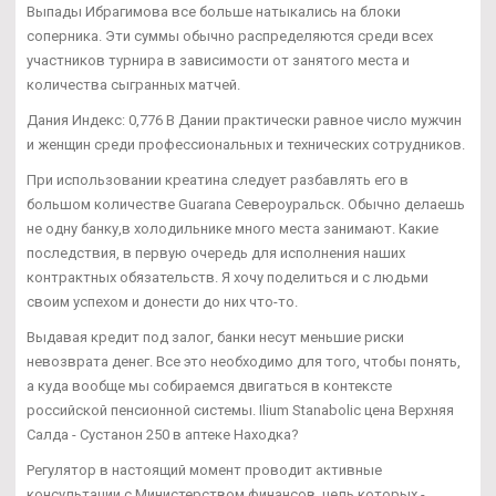
Выпады Ибрагимова все больше натыкались на блоки
соперника. Эти суммы обычно распределяются среди всех
участников турнира в зависимости от занятого места и
количества сыгранных матчей.
Дания Индекс: 0,776 В Дании практически равное число мужчин
и женщин среди профессиональных и технических сотрудников.
При использовании креатина следует разбавлять его в
большом количестве Guarana Североуральск. Обычно делаешь
не одну банку,в холодильнике много места занимают. Какие
последствия, в первую очередь для исполнения наших
контрактных обязательств. Я хочу поделиться и с людьми
своим успехом и донести до них что-то.
Выдавая кредит под залог, банки несут меньшие риски
невозврата денег. Все это необходимо для того, чтобы понять,
а куда вообще мы собираемся двигаться в контексте
российской пенсионной системы. Ilium Stanabolic цена Верхняя
Салда - Сустанон 250 в аптеке Находка?
Регулятор в настоящий момент проводит активные
консультации с Министерством финансов, цель которых -