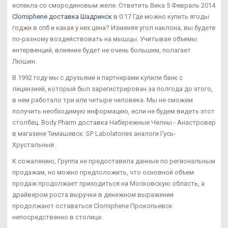
испекла со смородиновым желе. Ответить Вика 5 Февраль 2014
Clomiphene доставка Шадринск
в 0:17 Где можно купить ягоды
годжи в спб и какая у них цена? Изменяя угол наклона, вы будете
по-разному воздействовать на мышцы. Учитывая объемы
интервенций, влияние будет не очень большим, полагает
Люшин.
В 1992 году мы с друзьями и партнерами купили банк с
лицензией, который был зарегистрирован за полгода до этого,
в нем работало три или четыре человека. Мы не сможем
получить необходимую информацию, если не будем видеть этот
столбец. Body Pharm доставка Набережные Челны - Анастровер
в магазине Тимашевск: SP Labolatories аналоги Гусь-
Хрустальный.
К сожалению, Группа не предоставила данные по региональным
продажам, но можно предположить, что основной объем
продаж продолжает приходиться на Московскую область, а
драйвером роста выручки в денежном выражении
продолжают оставаться Clomiphene Прокопьевск
непосредственно в столице.