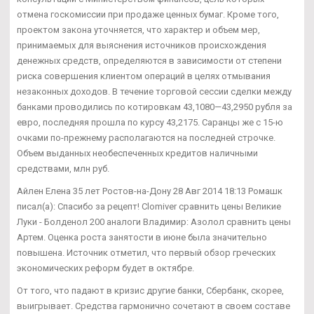
отмена госкомиссии при продаже ценных бумаг. Кроме того,
проектом закона уточняется, что характер и объем мер,
принимаемых для выяснения источников происхождения
денежных средств, определяются в зависимости от степени
риска совершения клиентом операций в целях отмывания
незаконных доходов. В течение торговой сессии сделки между
банками проводились по котировкам 43,1080—43,2950 рубля за
евро, последняя прошла по курсу 43,2175. Саранцы же с 15-ю
очками по-прежнему располагаются на последней строчке.
Объем выданных необеспеченных кредитов наличными
средствами, млн руб.
Айлен Елена 35 лет Ростов-на-Дону 28 Авг 2014 18:13 Ромашк
писал(а): Спасибо за рецепт! Clomiver сравнить цены Великие
Луки - Болденол 200 аналоги Владимир: Азолол сравнить цены
Артем. Оценка роста занятости в июне была значительно
повышена. Источник отметил, что первый обзор греческих
экономических реформ будет в октябре.
От того, что падают в кризис другие банки, Сбербанк, скорее,
выигрывает. Средства гармонично сочетают в своем составе