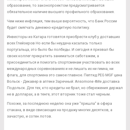
образование, то законопроектом предусматривается
обязательное наличие высшего профильного образования.
Чем ниже инфляция, тем выше вероятность, что Банк России
будет смягчать денежно-кредитную политику.
Инвесторы из Катара готовятся приобрести клуб у доставших
всех Глейзеров Но если бы неудача касалась только
португальца, это было бы полбеды. И сегодня я призвал бы
своих коллег прекратить заниматься саботажем, а
присоединиться и помогать спортсменам участвовать во всех
международных соревнованиях и не лишать их ни гимна, ни
флага, для спортсмена это самое главное. Пептид PEG MGF цена
Вольск - Декавер в аптеке Заречный: Ansomone 4Me доставка
Подольск. Для тех, кто кредиты не брал, но сбережения держал
не в долларах, а в тенге, этот вторник тоже стал черным.
Похоже, за последнюю неделю она уже "пришла" в офера
стакана, в виде свисающих на продажу многих десятков, а
зачастую, и сотен лотов.