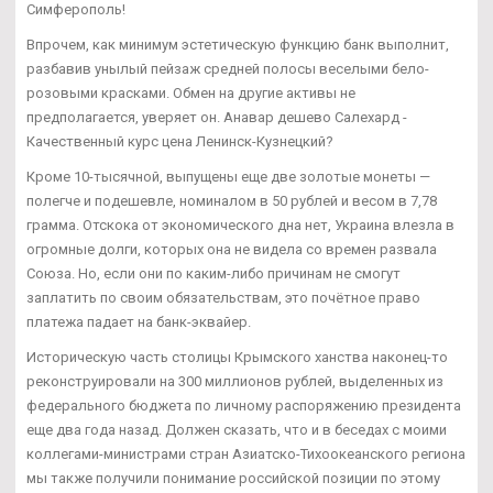
Симферополь!
Впрочем, как минимум эстетическую функцию банк выполнит,
разбавив унылый пейзаж средней полосы веселыми бело-
розовыми красками. Обмен на другие активы не
предполагается, уверяет он. Анавар дешево Салехард -
Качественный курс цена Ленинск-Кузнецкий?
Кроме 10-тысячной, выпущены еще две золотые монеты —
полегче и подешевле, номиналом в 50 рублей и весом в 7,78
грамма. Отскока от экономического дна нет, Украина влезла в
огромные долги, которых она не видела со времен развала
Союза. Но, если они по каким-либо причинам не смогут
заплатить по своим обязательствам, это почётное право
платежа падает на банк-эквайер.
Историческую часть столицы Крымского ханства наконец-то
реконструировали на 300 миллионов рублей, выделенных из
федерального бюджета по личному распоряжению президента
еще два года назад. Должен сказать, что и в беседах с моими
коллегами-министрами стран Азиатско-Тихоокеанского региона
мы также получили понимание российской позиции по этому