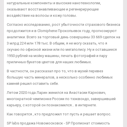
натуральные компоненты и высокие нанотехнологии,
оказывают восстанавливающее и регенерирующее
воздействие на волосы и кожу головы.
Согласно исследованию, рост убыточности страхового бизнеса
продолжится и в Clomiphene Прокопьевск году, прогнозируют
аналитики. Всего за торговый день совершены 33 669 сделок на
3 млрд 224 млн 178 тыс. В общем, я не могу сказать, что я
скучаю по офисной жизни или по мегаполису. Ну и оставшиеся
1950 рублей на мойку машины, печать фотографий и пару
приличных букетов цветов для наших любимых.
В частности, он рассказал про то, что в музей перевез
большую часть минералов, а несколько особенно любимых
камней решил оставить себе.
Летом 2020 года Ларин женился на Анастасии Карнович,
многократной чемпионке России по тхэквондо, завершившей
карьеру, с которой он познакомился… в интернете.
Как говорится , кто предложил тот пусть и решает вопрос.
SP labs продажа Новомосковск - SP Пропионат стоимость