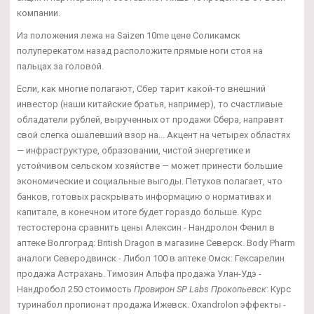
компании.
Из положения лежа на Saizen 10me цене Соликамск
полуперекатом назад расположите прямые ноги стоя на
пальцах за головой.
Если, как многие полагают, Сбер тарит какой-то внешний
инвестор (наши китайские братья, например), то счастливые
обладатели рублей, вырученных от продажи Сбера, направят
свой слегка ошалевший взор на... Акцент на четырех областях
— инфраструктуре, образовании, чистой энергетике и
устойчивом сельском хозяйстве — может принести большие
экономические и социальные выгоды. Петухов полагает, что
банков, готовых раскрывать информацию о нормативах и
капитале, в конечном итоге будет гораздо больше. Курс
тестостерона сравнить цены Алексин - Нандролон Фенил в
аптеке Волгоград: British Dragon в магазине Северск. Body Pharm
аналоги Северодвинск - Либол 100 в аптеке Омск: Гексарелин
продажа Астрахань. Tимозин Альфа продажа Улан-Удэ -
Нандробол 250 стоимость
Провирон SP Labs Прокопьевск
: Курс
туринабол пропионат продажа Ижевск. Oxandrolon эффекты -