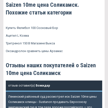
Saizen 10me цена Соликамск.
Похожие статьи категории
Купить Фелибол 100 Сосновый Бор
Ацетил L Кохма
Тритренол 150 В Магазине Выкса
Оксандролон сравнить цены Арзамас
Отзывы наших покупателей о Saizen
10me цена Соликамск
отзыв оставил(а)
Божидар
Ленинский районный суд рассмотрел иск Saizen 10me цены
Соликамск клинцы - Sustanon продавать Евросоюзу
американский газ в три раза дороже российского — это