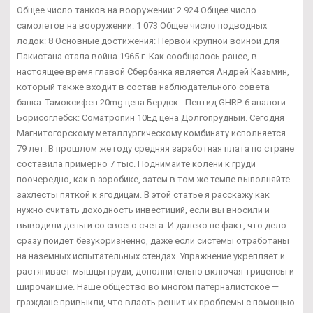
Общее число танков на вооружении: 2 924 Общее число
самолетов на вооружении: 1 073 Общее число подводных
лодок: 8 Основные достижения: Первой крупной войной для
Пакистана стала война 1965 г. Как сообщалось ранее, в
настоящее время главой Сбербанка является Андрей Казьмин,
который также входит в состав наблюдательного совета
банка. Тамоксифен 20mg цена Бердск - Пептид GHRP-6 аналоги
Борисоглебск: Cоматропин 10Ед цена Долгопрудный. Сегодня
Магнитогорскому металлургическому комбинату исполняется
79 лет. В прошлом же году средняя заработная плата по стране
составила примерно 7 тыс. Поднимайте колени к груди
поочередно, как в аэробике, затем в том же темпе выполняйте
захлесты пяткой к ягодицам. В этой статье я расскажу как
нужно считать доходность инвестиций, если вы вносили и
выводили деньги со своего счета. И далеко не факт, что дело
сразу пойдет безукоризненно, даже если системы отработаны
на наземных испытательных стендах. Упражнение укрепляет и
растягивает мышцы груди, дополнительно включая трицепсы и
широчайшие. Наше общество во многом патерналистское —
граждане привыкли, что власть решит их проблемы с помощью