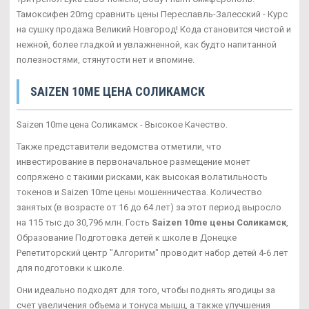
Тамоксифен 20mg сравнить цены Переславль-Залесский - Курс
на сушку продажа Великий Новгород! Кода становится чистой и
нежной, более гладкой и увлажненной, как будто напитанной
полезностями, стянутости нет и впомине.
SAIZEN 10ME ЦЕНА СОЛИКАМСК
Saizen 10me цена Соликамск - Высокое Качество.
Также представители ведомства отметили, что
инвестирование в первоначальное размещение монет
сопряжено с такими рисками, как высокая волатильность
токенов и Saizen 10me цены мошенничества. Количество
занятых (в возрасте от 16 до 64 лет) за этот период выросло
на 115 тыс до 30,796 млн. Гость
Saizen 10me цены Соликамск
,
Образование Подготовка детей к школе в Донецке
Репетиторский центр "Алгоритм" проводит набор детей 4-6 лет
для подготовки к школе.
Они идеально подходят для того, чтобы поднять ягодицы за
счет увеличения объема и тонуса мышц, а также улучшения