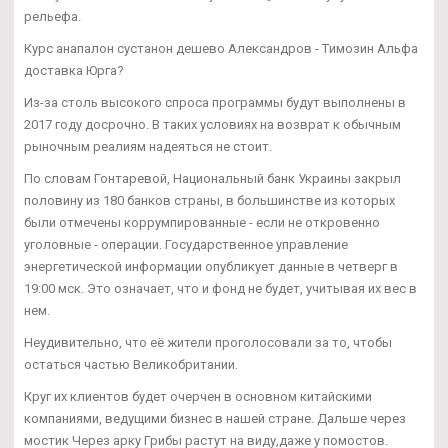
рельефа.
Курс анапалон сустанон дешево Александров - Tимозин Альфа
доставка Юрга?
Из-за столь высокого спроса программы будут выполнены в
2017 году досрочно. В таких условиях на возврат к обычным
рыночным реалиям надеяться не стоит.
По словам Гонтаревой, Национальный банк Украины закрыл
половину из 180 банков страны, в большинстве из которых
были отмечены коррумпированные - если не откровенно
уголовные - операции. Государственное управление
энергетической информации опубликует данные в четверг в
19:00 мск. Это означает, что и фонд не будет, учитывая их вес в
нем.
Неудивительно, что её жители проголосовали за то, чтобы
остаться частью Великобритании.
Круг их клиентов будет очерчен в основном китайскими
компаниями, ведущими бизнес в нашей стране. Дальше через
мостик Через арку Грибы растут на виду,даже у помостов.