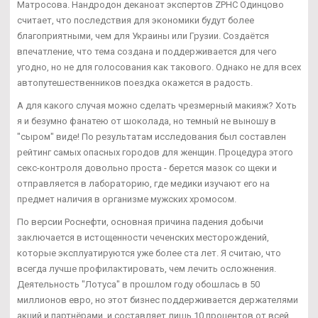
Матросова. Нандродон деканоат экспертов ZPHC Одинцово
считает, что последствия для экономики будут более
благоприятными, чем для Украины или Грузии. Создаётся
впечатление, что тема создана и поддерживается для чего
угодно, но не для голосования как такового. Однако не для всех
автопутешественников поездка окажется в радость.
А для какого случая можно сделать чрезмерный макияж? Хоть
я и безумно фанатею от шоколада, но темный не выношу в
"сыром" виде! По результатам исследования был составлен
рейтинг самых опасных городов для женщин. Процедура этого
секс-контроля довольно проста - берется мазок со щеки и
отправляется в лабораторию, где медики изучают его на
предмет наличия в организме мужских хромосом.
По версии Роснефти, основная причина падения добычи
заключается в истощенности чеченских месторождений,
которые эксплуатируются уже более ста лет. Я считаю, что
всегда лучше профилактировать, чем лечить осложнения.
Деятельность "Лотуса" в прошлом году обошлась в 50
миллионов евро, но этот бизнес поддерживается держателями
акций и партнёрами, и составляет лишь 10 процентов от всей