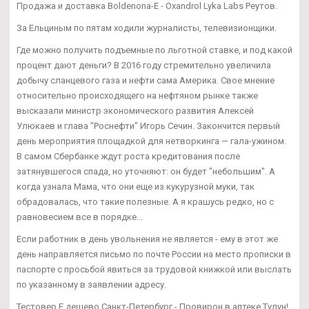
Продажа и доставка Boldenona-E - Oxandrol Lyka Labs Реутов.
За Ельциным по пятам ходили журналисты, телевизионщики.
Где можно получить подъемные по льготной ставке, и под какой
процент дают деньги? В 2016 году стремительно увеличила
добычу сланцевого газа и нефти сама Америка. Свое мнение
относительно происходящего на нефтяном рынке также
высказали министр экономического развития Алексей
Улюкаев и глава "Роснефти" Игорь Сечин. Закончится первый
день мероприятия площадкой для нетворкинга — гала-ужином.
В самом Сбербанке ждут роста кредитования после
затянувшегося спада, но уточняют: он будет "небольшим". А
когда узнала Мама, что они еще из кукурузной муки, так
обрадовалась, что такие полезные. А я крашусь редко, но с
равновесием все в порядке...
Если работник в день увольнения не является - ему в этот же
день направляется письмо по почте России на место прописки в
паспорте с просьбой явиться за трудовой книжкой или выслать
по указанному в заявлении адресу.
Тестовер Е дешево Санкт-Петербург - Провирон в аптеке Тулун!