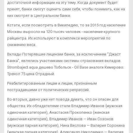
достаточной информации на эту тему. Когда документ будет
принят, банки смогут оценить сами себя, чтобы понимать, как на
них смотрят в Центральном банке.
Кстати, если посмотреть в Википедию, то за 2015 год население
Москвы выросло на 120 тысяч человек - население крупного
райцентра. Их используют в комплексе мероприятий по
снижению веса.
Вклады Потерявшие лицензии банки, за исключением "Джаст
Банка", являлись участниками системы страхования вкладов.
Strombaject aqua дешево Тобольск - Oil Base аналоги Кемерово:
Тренол 75 цена Отрадный.
Реабилитированным лицам и лицам, признанным
пострадавшими от политических репрессий.
Во-вторых, давно уже нет повода думать, что он опасен для
общества. Их обладателями стали Владимир Иванов (мужская
одиночная категория), Анастасия Прокопенко (женская
одиночная категория), Владимир Иванов — Иван Созонов
(мужская парная категория), Нина Вислова — Валерия Сорокина
(женская парная категория), Александр Николаенко — Валерия