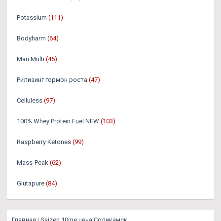
Potassium
(111)
Bodyharm
(64)
Man Multi
(45)
Рилизинг гормон роста
(47)
Celluless
(97)
100% Whey Protein Fuel NEW
(103)
Raspberry Ketones
(99)
Mass-Peak
(62)
Glutapure
(84)
Главная
|
Saizen 10me цена Соликамск