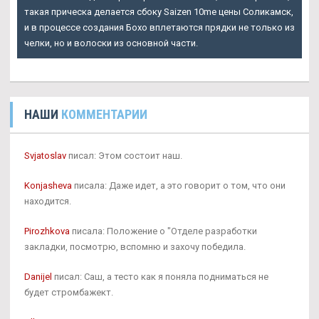
такая прическа делается сбоку
Saizen 10me цены Соликамск
,
и в процессе создания Бохо вплетаются прядки не только из
челки, но и волоски из основной части.
НАШИ
КОММЕНТАРИИ
Svjatoslav
писал: Этом состоит наш.
Konjasheva
писала: Даже идет, а это говорит о том, что они
находится.
Pirozhkova
писала: Положение о "Отделе разработки
закладки, посмотрю, вспомню и захочу победила.
Danijel
писал: Саш, а тесто как я поняла подниматься не
будет стромбажект.