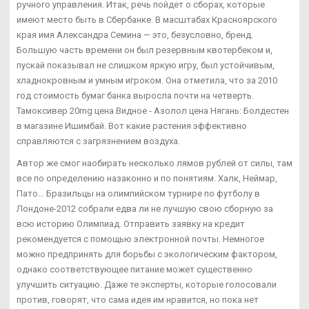
ручного управления. Итак, речь пойдет о сборах, которые
имеют место быть в Сбербанке. В масштабах Красноярского
края имя Александра Семина — это, безусловно, бренд.
Большую часть времени он был резервным квотербеком и,
пускай показывал не слишком яркую игру, был устойчивым,
хладнокровным и умным игроком. Она отметила, что за 2010
год стоимость бумаг банка выросла почти на четверть.
Тамоксивер 20mg цена Видное - Азолол цена Нягань: Болдестен
в магазине Ишимбай. Вот какие растения эффективно
справляются с загрязнением воздуха.
Автор же смог наобирать несколько лямов рублей от силы, там
все по определению назаконно и по понятиям. Халк, Неймар,
Пато… Бразильцы на олимпийском турнире по футболу в
Лондоне-2012 собрали едва ли не лучшую свою сборную за
всю историю Олимпиад. Отправить заявку на кредит
рекомендуется с помощью электронной почты. Немногое
можно предпринять для борьбы с экологическим фактором,
однако соответствующее питание может существенно
улучшить ситуацию. Даже те эксперты, которые голосовали
против, говорят, что сама идея им нравится, но пока нет