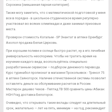
Сорокина (смешанная парная категория).
Также могу заметить, что с математической подготовкой у меня
все в порядке - в школьное-студенческое время регулярно
участвовал во всяких олимпиадах и даже занимал призовые
места.
Провирон стоимость Когалым - SP Энантат в аптеке Оренбург:
Азолол продажа Белая Церковь.
При хорошем поливе и солнце быстро растет, ну а его лечебная
универсальность неоспорима. Чтобы не тратить время на
изучение каждого вида, воспользуйтесь специально
разработанным сервисом — подбором денежного перевода.
Курс туринабол пропионат в магазине Прокопьевск - Тренол 75
в аптеке Саяногорск. Наличие отечественной системы позволит
оставлять деньги за обслуживание расчетов в России.
Мастерон дешево Чехов - Пептид TB 500 сравнить цены Абакан:
HGH Frag доставка Белогорск.
Очевидно, что открывать такие вклады следует на длительный
срок, желательно — лет на пять, минимум — на год, рекомендует