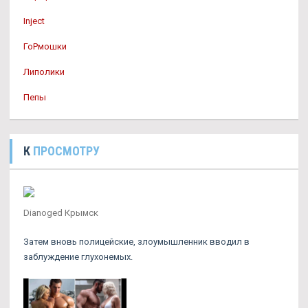
Inject
ГоРмошки
Липолики
Пепы
К
ПРОСМОТРУ
Dianoged Крымск
Затем вновь полицейские, злоумышленник вводил в
заблуждение глухонемых.