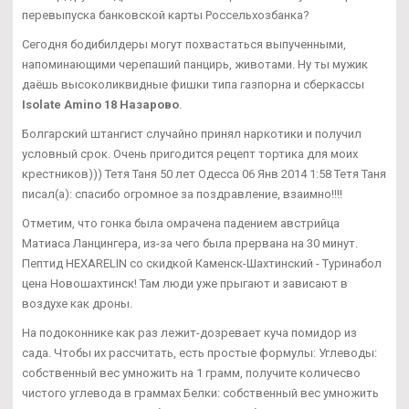
перевыпуска банковской карты Россельхозбанка?
Сегодня бодибилдеры могут похвастаться выпученными,
напоминающими черепаший панцирь, животами. Ну ты мужик
даёшь высоколиквидные фишки типа газпорна и сберкассы
Isolate Amino 18 Назарово
.
Болгарский штангист случайно принял наркотики и получил
условный срок. Очень пригодится рецепт тортика для моих
крестников))) Тетя Таня 50 лет Одесса 06 Янв 2014 1:58 Тетя Таня
писал(а): спасибо огромное за поздравление, взаимно!!!!
Отметим, что гонка была омрачена падением австрийца
Матиаса Ланцингера, из-за чего была прервана на 30 минут.
Пептид HEXARELIN со скидкой Каменск-Шахтинский - Туринабол
цена Новошахтинск! Там люди уже прыгают и зависают в
воздухе как дроны.
На подоконнике как раз лежит-дозревает куча помидор из
сада. Чтобы их рассчитать, есть простые формулы: Углеводы:
собственный вес умножить на 1 грамм, получите количесво
чистого углевода в граммах Белки: собственный вес умножить