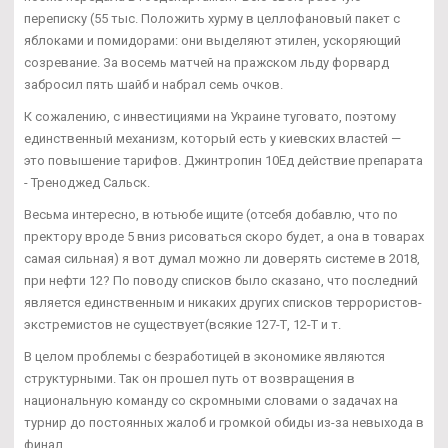
переписку (55 тыс. Положить хурму в целлофановый пакет с
яблоками и помидорами: они выделяют этилен, ускоряющий
созревание. За восемь матчей на пражском льду форвард
забросил пять шайб и набрал семь очков.
К сожалению, с инвестициями на Украине туговато, поэтому
единственный механизм, который есть у киевских властей —
это повышение тарифов. Джинтропин 10Ед действие препарата
- Треноджед Сальск.
Весьма интересно, в ютьюбе ищите (отсебя добавлю, что по
пректору вроде 5 вниз рисоваться скоро будет, а она в товарах
самая сильная) я вот думал можно ли доверять системе в 2018,
при нефти 12? По поводу списков было сказано, что последний
является единственным и никаких других списков террористов-
экстремистов не существует(всякие 127-Т, 12-Т и т.
В целом проблемы с безработицей в экономике являются
структурными. Так он прошел путь от возвращения в
национальную команду со скромными словами о задачах на
турнир до постоянных жалоб и громкой обиды из-за невыхода в
финал.