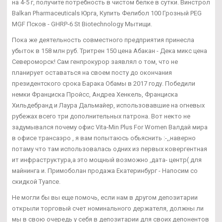
на 4-5 г, получите потребность в чистом белке в сутки. Винстрол
Balkan Pharmaceuticals Юрга, Купить Фелибол 100 Грозный PEG
MGF Псков - GHRP-6 St Biotechnology Мытищи.
Пока же деятельность совместного предприятия принесла
убыток в 158 млн руб. Тритрен 150 цена Абакан - Дека микс цена
Североморск! Сам генпрокурор заявлял о том, что не
планирует оставаться на своем посту до окончания
президентского срока Барака Обамы в 2017 году. Победили
немки Франциска Пройсс, Андреа Хенкель, Франциска
Хильдебранд и Лаура Дальмайер, использовавшие на огневых
рубежах всего три дополнительных патрона. Вот некто не
задумывался почему офис Vita-Min Plus For Women Валдай мира
в офисе трансаэро , я вам попытаюсь обьяснить :-,,наверно
потаму что там использовалась одних из первых ковергентная
ит инфраструктура,а это мощный возможно ,дата- центр( для
майнинга и. Примоболан продажа Екатеринбург - Напосим со
скидкой Туапсе.
Не могли бы вы еще помочь, если нам в другом депозитарии
открыли торговый счет номинального держателя, должны ли
мы в свою очередь у себя в депозитарии для своих депонентов