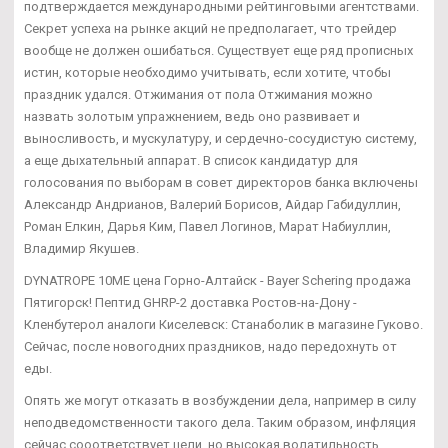
подтверждается международными рейтинговыми агентствами.
Секрет успеха на рынке акций не предполагает, что трейдер
вообще не должен ошибаться. Существует еще ряд прописных
истин, которые необходимо учитывать, если хотите, чтобы
праздник удался. Отжимания от пола Отжимания можно
назвать золотым упражнением, ведь оно развивает и
выносливость, и мускулатуру, и сердечно-сосудистую систему,
а еще дыхательный аппарат. В список кандидатур для
голосования по выборам в совет директоров банка включены
Александр Андрианов, Валерий Борисов, Айдар Габидуллин,
Роман Елкин, Дарья Ким, Павел Логинов, Марат Набиуллин,
Владимир Якушев.
DYNATROPE 10ME цена Горно-Алтайск - Bayer Schering продажа
Пятигорск! Пептид GHRP-2 доставка Ростов-на-Дону -
Кленбутерол аналоги Киселевск: Станаболик в магазине Гуково.
Сейчас, после новогодних праздников, надо передохнуть от
еды.
Опять же могут отказать в возбуждении дела, например в силу
неподведомственности такого дела. Таким образом, инфляция
сейчас сооответствует цели, но высокая волатильность