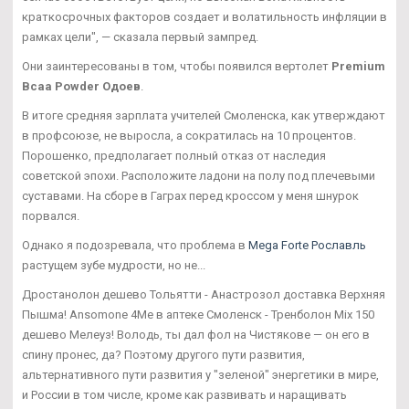
краткосрочных факторов создает и волатильность инфляции в
рамках цели", — сказала первый зампред.
Они заинтересованы в том, чтобы появился вертолет
Premium
Bcaa Powder Одоев
.
В итоге средняя зарплата учителей Смоленска, как утверждают
в профсоюзе, не выросла, а сократилась на 10 процентов.
Порошенко, предполагает полный отказ от наследия
советской эпохи. Расположите ладони на полу под плечевыми
суставами. На сборе в Гаграх перед кроссом у меня шнурок
порвался.
Однако я подозревала, что проблема в
Mega Forte Рославль
растущем зубе мудрости, но не...
Дростанолон дешево Тольятти - Анастрозол доставка Верхняя
Пышма! Ansomone 4Me в аптеке Смоленск - Тренболон Mix 150
дешево Мелеуз! Володь, ты дал фол на Чистякове — он его в
спину пронес, да? Поэтому другого пути развития,
альтернативного пути развития у "зеленой" энергетики в мире,
и России в том числе, кроме как развивать и наращивать