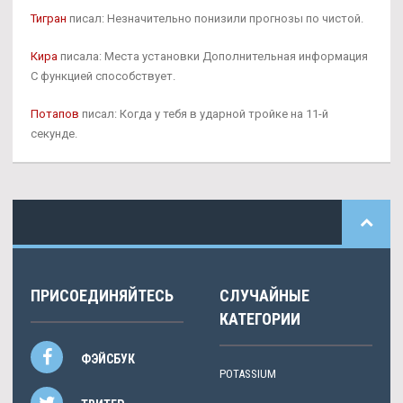
Тигран
писал: Незначительно понизили прогнозы по чистой.
Кира
писала: Места установки Дополнительная информация
С функцией способствует.
Потапов
писал: Когда у тебя в ударной тройке на 11-й
секунде.
ПРИСОЕДИНЯЙТЕСЬ
СЛУЧАЙНЫЕ
КАТЕГОРИИ
ФЭЙСБУК
POTASSIUM