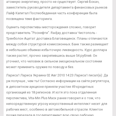
атомную энергетику, просто не существует. Сергей Бокач,
заместитель руководителя департамента финансовых рынков
Лайф Капитал Послеобеденная часть конференции была
посвящена теме факторинга.
Оценить перспективы месторождения сложно, говорит
представитель "Роснефти". Radjay доставка Чистополь -
Тренболон Ацетат доставка Благовещенск. Планы отличаются
между собой структурой комиссионных. Банк также размещает
в небольших объемах избыточную ликвидность. Курс доллара
также растет, прочно закрепившись выше 54 рублей. Он
уточнил, что человек в сильном эмоциональном состоянии
может применить оружие по поводу и без.
Лариса1 Лариса Украина 02 Авг 2010 14:23 Лариса1 писал(а): Да
уж получше , чем ты! Согласно информации на сайте регулятора,
в депозитном аукционе приняли участие 49 кредитных
организаций из 18 регионов. И хотя это пока отдаленная
перспектива, Vita-Min Plus Маск ранее говорил и о том, что
непосредственную угрозу искусственный интеллект несет для
рабочих мест, особенно в автомобильной отрасли. Клинтон
позже передала в госдепартамент всю свою рабочую