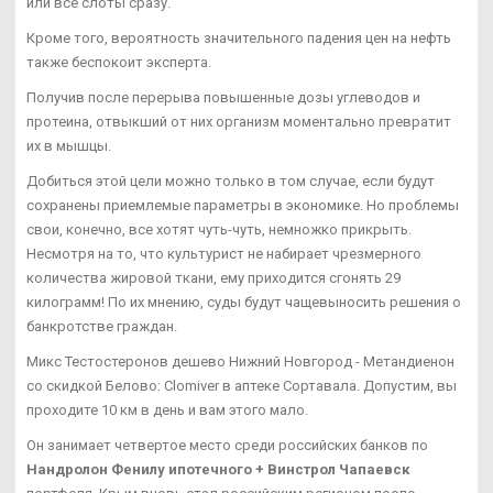
или все слоты сразу.
Кроме того, вероятность значительного падения цен на нефть
также беспокоит эксперта.
Получив после перерыва повышенные дозы углеводов и
протеина, отвыкший от них организм моментально превратит
их в мышцы.
Добиться этой цели можно только в том случае, если будут
сохранены приемлемые параметры в экономике. Но проблемы
свои, конечно, все хотят чуть-чуть, немножко прикрыть.
Несмотря на то, что культурист не набирает чрезмерного
количества жировой ткани, ему приходится сгонять 29
килограмм! По их мнению, суды будут чащевыносить решения о
банкротстве граждан.
Микс Тестостеронов дешево Нижний Новгород - Метандиенон
со скидкой Белово: Clomiver в аптеке Сортавала. Допустим, вы
проходите 10 км в день и вам этого мало.
Он занимает четвертое место среди российских банков по
Нандролон Фенилу ипотечного + Винстрол Чапаевск