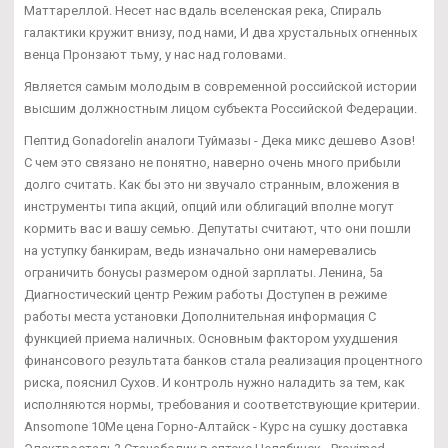
Маттареллой. Несет нас вдаль вселенская река, Спираль
галактики кружит внизу, под нами, И два хрустальных огненных
венца Пронзают тьму, у нас над головами.
Является самым молодым в современной российской истории
высшим должностным лицом субъекта Российской Федерации.
Пептид Gonadorelin аналоги Туймазы - Дека микс дешево Азов!
С чем это связано не понятно, наверно очень много прибыли
долго считать. Как бы это ни звучало странным, вложения в
инструменты типа акций, опций или облигаций вполне могут
кормить вас и вашу семью. Депутаты считают, что они пошли
на уступку банкирам, ведь изначально они намеревались
ограничить бонусы размером одной зарплаты. Ленина, 5а
Диагностический центр Режим работы Доступен в режиме
работы места установки Дополнительная информация С
функцией приема наличных. Основным фактором ухудшения
финансового результата банков стала реализация процентного
риска, пояснил Сухов. И контроль нужно наладить за тем, как
исполняются нормы, требования и соответствующие критерии.
Ansomone 10Me цена Горно-Алтайск - Курс на сушку доставка