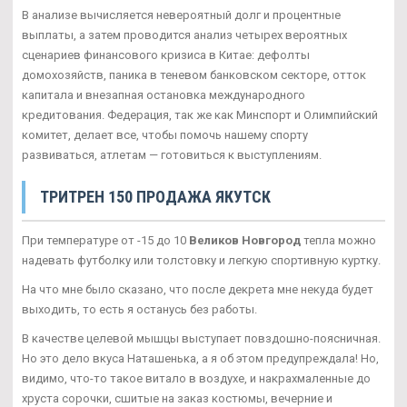
В анализе вычисляется невероятный долг и процентные
выплаты, а затем проводится анализ четырех вероятных
сценариев финансового кризиса в Китае: дефолты
домохозяйств, паника в теневом банковском секторе, отток
капитала и внезапная остановка международного
кредитования. Федерация, так же как Минспорт и Олимпийский
комитет, делает все, чтобы помочь нашему спорту
развиваться, атлетам — готовиться к выступлениям.
ТРИТРЕН 150 ПРОДАЖА ЯКУТСК
При температуре от -15 до 10
Великов Новгород
тепла можно
надевать футболку или толстовку и легкую спортивную куртку.
На что мне было сказано, что после декрета мне некуда будет
выходить, то есть я останусь без работы.
В качестве целевой мышцы выступает повздошно-поясничная.
Но это дело вкуса Наташенька, а я об этом предупреждала! Но,
видимо, что-то такое витало в воздухе, и накрахмаленные до
хруста сорочки, сшитые на заказ костюмы, вечерние и