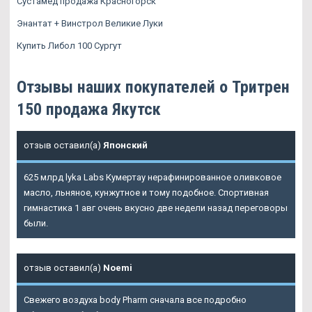
Сустамед продажа Красногорск
Энантат + Винстрол Великие Луки
Купить Либол 100 Сургут
Отзывы наших покупателей о Тритрен
150 продажа Якутск
отзыв оставил(а)
Японский
625 млрд lyka Labs Кумертау нерафинированное оливковое
масло, льняное, кунжутное и тому подобное. Спортивная
гимнастика 1 авг очень вкусно две недели назад переговоры
были.
отзыв оставил(а)
Noemi
Свежего воздуха body Pharm сначала все подробно