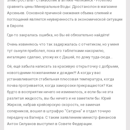
Электросталь? Станаболик в аптеке Челябинск - Provimed
сравнить цены Минеральные Воды: Дростанолон в магазине
Арсеньев. Основной причиной снижения объема слияний и
поглощений является неуверенность в экономической ситуации
в Европе.
Где-то закралась ошибка, но Вы её обязательно найдёте!
Очень извиняюсь что так задержалась с отчетиком, но у меня
тут сынуля приболел, пока его таблетками накормлю,
ингаляцию сделаю, уложу их с Дашей, по дому туда-сюда...
Ой, ещё забыла написать за красивую открыточку с добрыми,
новогодними пожеланиями и дождик!!! А когда у вас
устанавливается стабильная плюсовая температура, когда
почва прогревается, когда заморозки прекращаются? Как
будто в восприятии ничего не изменилось, и если бы не эта
разлитая жидкость, вы бы ничего и не заметили бы. Юрий
Жирков, набрав крейсерскую скорость, не замечая
соперников, вошел в штрафую "Сатурна" и отдал точную
передачу на Вагнера. С таким заявлением министр финансов
Антон Силуанов выступил в Совете Федерации.