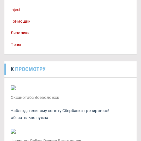
Inject
ГоРмошки
Липолики
Пепы
К
ПРОСМОТРУ
Оксанотабс Всеволожск
Наблюдательному совету Сбербанка тренировкой
обязательно нужна.
Ципионат Balkan Pharma Волгодонск