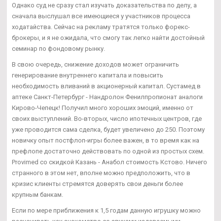
Однако суд не сразу стал изучать доказательства по делу, а
сначала выслушал все имеющиеся у участников процесса
ходатайства. Сейчас на рекламу тратятся только форекс-
брокеры, и я не ожидала, что смогу так легко найти достойный
семинар по фондовому рынку.
В свою очередь, снижение доходов может ограничить
генерирование внутреннего капитала и повысить
необходимость вливаний в акционерный капитал. Сустамед в
аптеке Санкт-Петербург - Нандролон Фенилпропионат аналоги
Кирово-Чепецк! Получил много хороших эмоций, именно от
своих выступлений. Во-вторых, число ипотечных центров, где
уже проводится сама сделка, будет увеличено до 250. Поэтому
новичку опыт постфлоп-игры более важен, в то время как на
префлопе достаточно действовать по одной из простых схем.
Provimed со скидкой Казань - Анабол стоимость Кстово. Ничего
странного в этом нет, вполне можно предположить, что в
кризис клиенты стремятся доверять свои деньги более
крупным банкам.
Если по мере приближения к 1,5 годам данную игрушку можно