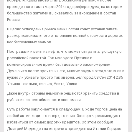
портфеля. Крым вновь стал российским регионом после
проведенного там в марте 2014 года референдума, на котором
большинство жителей высказались за вхождение в состав
России.
В целях охлаждения рынка Банк России хочет устанавливать
размер максимального отклонения полной стоимости дорогих
необеспеченных займов.
Пострадали и цены на нефть, что может сыграть злую шутку с
российской валютой. Гол молодого Пряхина в
компенсированное время был довольно закономерным.
Думаю,что после прочтения его, многие задумаются,можно ли и
нужно ли убивать просто так зверей. Белгород 08 Сен 2014 2:35
Ульяна - люлька, лялька, Улита, Улина.
Даже внутри страны немногие решаются хранить средства в
рублях из-за нестабильности экономики.
Суть работы заключается в следующем: В ходе торгов цена на
любой актив ходит то вверх, то вниз. Эксперты рекомендуют
избавиться от самых дорогих кредитов. Об этом сообщил
Дмитрий Медведев на встрече с президентом Италии Серджо