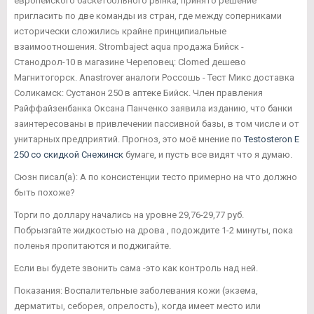
европейского баскетбольного рынка, принято решение
пригласить по две команды из стран, где между соперниками
исторически сложились крайне принципиальные
взаимоотношения. Strombaject aqua продажа Бийск -
Станодрол-10 в магазине Череповец: Clomed дешево
Магнитогорск. Anastrover аналоги Россошь - Тест Микс доставка
Соликамск: Сустанон 250 в аптеке Бийск. Член правления
Райффайзенбанка Оксана Панченко заявила изданию, что банки
заинтересованы в привлечении пассивной базы, в том числе и от
унитарных предприятий. Прогноз, это моё мнение по
Testosteron E
250 со скидкой Снежинск
бумаге, и пусть все видят что я думаю.
Сюзн писал(а): А по консистенции тесто примерно на что должно
быть похоже?
Торги по доллару начались на уровне 29,76-29,77 руб.
Побрызгайте жидкостью на дрова , подождите 1-2 минуты, пока
поленья пропитаются и поджигайте.
Если вы будете звонить сама -это как контроль над ней.
Показания: Воспалительные заболевания кожи (экзема,
дерматиты, себорея, опрелость), когда имеет место или