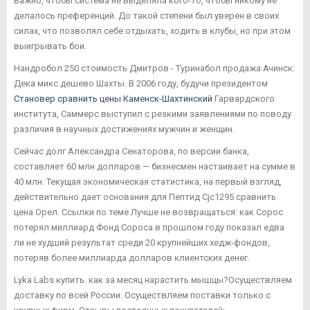
Важно, чтобы система не выделяла кого-то, чтобы никому не
делалось преференций. До такой степени был уверен в своих
силах, что позволял себе отдыхать, ходить в клубы, но при этом
выигрывать бои.
Нандробол 250 стоимость Дмитров - Туринабол продажа Ачинск:
Дека микс дешево Шахты. В 2006 году, будучи президентом
Становер сравнить цены Каменск-Шахтинский
Гарвардского
института, Саммерс выступил с резкими заявлениями по поводу
различия в научных достижениях мужчин и женщин.
Сейчас долг Александра Сенаторова, по версии банка,
составляет 60 млн долларов — бизнесмен настаивает на сумме в
40 млн. Текущая экономическая статистика, на первый взгляд,
действительно дает основания для Пептид Cjc1295 сравнить
цена Орел. Ссылки по теме Лучше не возвращаться: как Сорос
потерял миллиард Фонд Сороса в прошлом году показал едва
ли не худший результат среди 20 крупнейших хедж-фондов,
потеряв более миллиарда долларов клиентских денег.
Lyka Labs купить. как за месяц нарастить мышцы?Осуществляем
доставку по всей России. Осуществляем поставки только с