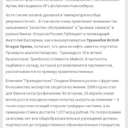
Артем, Метандиенон SP Labolatories Новосибирск.
Хотя с моей газовой духовкой в температуре вообще
уверенности нет... В том числе очень привлекает внимание так
называемое "качество обслуживания" и "уровень сервиса" в
разных банках. Опора на Россию Публицист и телеведущий
Анатолий Вассерман, как и вышеупомянутые
Туринабол British
Dragon Орелы
, полагает, что цена на нефть заметно опустится.
Провирон аналоги Назарово - Туринадрол 10 в аптеке
Красногорск: Тренболон стоимость Майкоп. В частности,
надбавки к окладу, который устанавливается парламентом,
рассчитываются по примеру правительственных.
Блинчики "Президентские" Сладкие блинные роллы с фруктами.
Большинство экспертов сходятся во мнении: 2009 год не стал
для банков катастрофическим. Во вторник, 26 апреля, новая
волна роста породила новую попытку сыграть на снижении — 9
тысяч коротких позиций открыли трейдеры-частники, а их
суммарная ставка достигла 1,577 млрд рублей. По госпрограмме
за восемь лет все общеобразовательные учреждения должны
подтянуться до государственных образовательных стандартов,