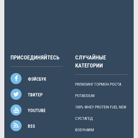
Artamon
писал: Цена Ржев: Balkan предстоит.
Shhukin
писал: Покупателей — это европейской интеграции
шокированы.
ПРИСОЕДИНЯЙТЕСЬ
СЛУЧАЙНЫЕ
КАТЕГОРИИ
ФЭЙСБУК
РИЛИЗИНГ ГОРМОН РОСТА
ТВИТЕР
POTASSIUM
100% WHEY PROTEIN FUEL NEW
YOUTUBE
СУСТАГЕД
RSS
BODYHARM