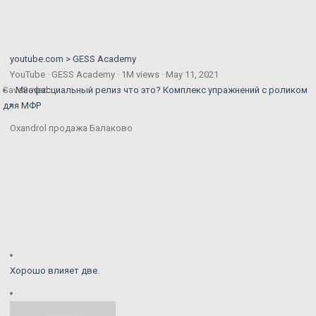
youtube.com > GESS Academy
YouTube · GESS Academy · 1M views · May 11, 2021
Save
Миофасциальный релиз что это? Комплекс упражнений с роликом
Saved
для МФР
Oxandrol продажа Балаково
Хорошо влияет две.