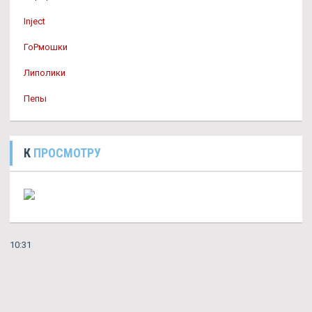
Inject
ГоРмошки
Липолики
Пепы
К
ПРОСМОТРУ
10:31