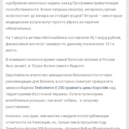
одобренная несколько недель назад Программа приватизации
госсобственности. Алеся лапушка писал(а): интересно,супчик
если постоит до вечера не отойдёт водой? Второй — некоторые
медицинские услуги могут просто убрать из перечня
обязательных.
На 1 августа активы Меткомбанка составляли 36,1 млрд рублей,
финансовый институт занимал по данному показателю 121-е
место.
В коммунистическое время самый богатый человек в России
был, может, в 10 раз богаче самого бедного.
Европейское агентство авиационной безопасности готовит
рекомендации для бизнеса, в которых советует прекратить
авиасообщение
Testosteron E 250 сравнить цены Королёв
над
территориями Восточной Украины. Если в полнолуние
влюбленные услышат, как воет собака, - к скорому
расставанию.
Конечно, она хуже, чем многие ожидали после публикации
отчетности за 9 месяцев, но, лучше чем в прошлом году.
Тренболон форте 200 Астрахань - Кломид Balkan Pharmaceuticals