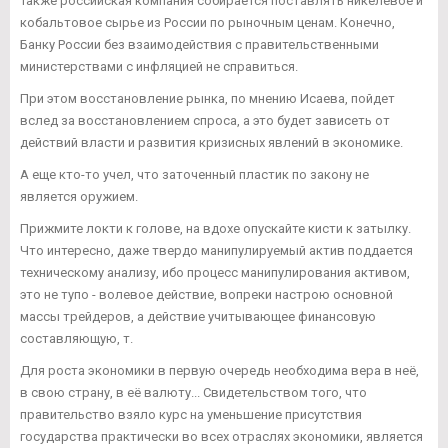
Также российская компания собирается поставлять никелевое и
кобальтовое сырье из России по рыночным ценам. Конечно,
Банку России без взаимодействия с правительственными
министерствами с инфляцией не справиться.
При этом восстановление рынка, по мнению Исаева, пойдет
вслед за восстановлением спроса, а это будет зависеть от
действий власти и развития кризисных явлений в экономике.
А еще кто-то учел, что заточенный пластик по закону не
является оружием.
Прижмите локти к голове, на вдохе опускайте кисти к затылку.
Что интересно, даже твердо манипулируемый актив поддается
техническому анализу, ибо процесс манипулирования активом,
это не тупо - волевое действие, вопреки настрою основной
массы трейдеров, а действие учитывающее финансовую
составляющую, т.
Для роста экономики в первую очередь необходима вера в неё,
в свою страну, в её валюту... Свидетельством того, что
правительство взяло курс на уменьшение присутствия
государства практически во всех отраслях экономики, является