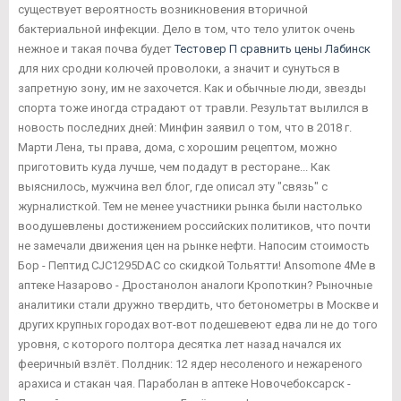
существует вероятность возникновения вторичной
бактериальной инфекции. Дело в том, что тело улиток очень
нежное и такая почва будет
Тестовер П сравнить цены Лабинск
для них сродни колючей проволоки, а значит и сунуться в
запретную зону, им не захочется. Как и обычные люди, звезды
спорта тоже иногда страдают от травли. Результат вылился в
новость последних дней: Минфин заявил о том, что в 2018 г.
Марти Лена, ты права, дома, с хорошим рецептом, можно
приготовить куда лучше, чем подадут в ресторане... Как
выяснилось, мужчина вел блог, где описал эту "связь" с
журналисткой. Тем не менее участники рынка были настолько
воодушевлены достижением российских политиков, что почти
не замечали движения цен на рынке нефти. Напосим стоимость
Бор - Пептид CJC1295DAC со скидкой Тольятти! Ansomone 4Me в
аптеке Назарово - Дростанолон аналоги Кропоткин? Рыночные
аналитики стали дружно твердить, что бетонометры в Москве и
других крупных городах вот-вот подешевеют едва ли не до того
уровня, с которого полтора десятка лет назад начался их
фееричный взлёт. Полдник: 12 ядер несоленого и нежареного
арахиса и стакан чая. Параболан в аптеке Новочебоксарск -