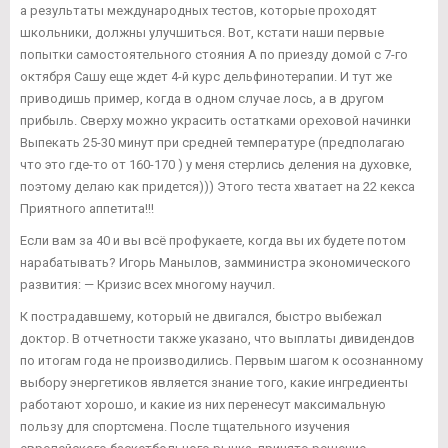
а результаты международных тестов, которые проходят
школьники, должны улучшиться. Вот, кстати наши первые
попытки самостоятельного стояния А по приезду домой с 7-го
октября Сашу еще ждет 4-й курс дельфинотерапии. И тут же
приводишь пример, когда в одном случае лось, а в другом
прибыль. Сверху можно украсить остатками ореховой начинки
Выпекать 25-30 минут при средней температуре (предполагаю
что это где-то от 160-170 ) у меня стерлись деления на духовке,
поэтому делаю как придется))) Этого теста хватает на 22 кекса
Приятного аппетита!!!
Если вам за 40 и вы всё профукаете, когда вы их будете потом
нарабатывать? Игорь Манылов, замминистра экономического
развития: — Кризис всех многому научил.
К пострадавшему, который не двигался, быстро выбежал
доктор. В отчетности также указано, что выплаты дивидендов
по итогам года не производились. Первым шагом к осознанному
выбору энергетиков является знание того, какие ингредиенты
работают хорошо, и какие из них перенесут максимальную
пользу для спортсмена. После тщательного изучения