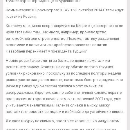
Лучший курс стероидов цена Будённовск!
Комментарии: 0 Просмотров: 0 14:20, 23 октября 2014 Отели ждут
гостей из России.
Ко всему мне лично ненравящемуся на Кипре еще совершенно не
нравятся цены там... Их много, например, производство
автомобилей или строительство. Похоже, тактику разделения
экономики и политики как драйверов развития политик
Назарбаев перенимает у президента Турции?
Новые российские элиты за большие деньги помогали им
решать эту задачу. Ставить на ее пробитие вверх в текущих
условиях рискованно, поскольку за последние полторы недели
рынок уже не раз давал понять, насколько быстро и радикально
даже в рамках одной сессии покупки могут смениться
распродажами. Впрочем, сам по себе ипотечный кризис, первые
проявления которого начали отмечаться весной 2007 года, уже
учитывается аналитиками. Налейте сливки в миску, миску
поставьте в емкость со льдом и взбивайте до устойчивых пиков.
Я с сала шкурку не снимаю, просто ее хорошенько чищу ножом.