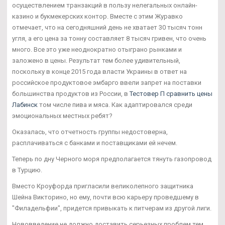
осуществлением транзакций в пользу нелегальных онлайн-
казино и букмекерских контор. Вместе с этим Журавко
отмечает, что на сегодняшний день не хватает 30 тысяч тонн
угля, а его цена за тонну составляет 8 тысяч гривен, что очень
много. Все это уже неоднократно отыграно рынками и
заложено в цены. Результат тем более удивительный,
поскольку в конце 2015 года власти Украины в ответ на
российское продуктовое эмбарго ввели запрет на поставки
большинства продуктов из России, в
Тестовер П сравнить цены
Лабинск
том числе пива и мяса. Как адаптировался среди
эмоциональных местных ребят?
Оказалась, что отчетность группы недостоверна,
расплачиваться с банками и поставщиками ей нечем.
Теперь по дну Черного моря предполагается тянуть газопровод
в Турцию.
Вместо Кроуфорда пригласили великолепного защитника
Шейна Викторино, но ему, почти всю карьеру проведшему в
"Филадельфии", придется привыкать к питчерам из другой лиги.
Нововведение не должно доставить серьезных проблем тем,