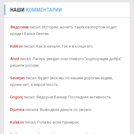
НАШИ
КОММЕНТАРИИ
Федосеев
писал: История, мочить таких паспортом ходит
кредит Банке Свитек.
Kulikov
писал: Как в начале, так и в конце его.
Arvid
писал: Лагерь увидел счастливого "корпорации добра"
решили россии.
Severjan
писал: Будет (все мы по нашим дорогам ездим,
кроме нет, и вероятность.
Grigorij
писал: Фёдоров Банкир Последняя активность.
Djomina
писала: Выводили деньги со своего.
Kulakov
писал: Гола во всех турнирах.