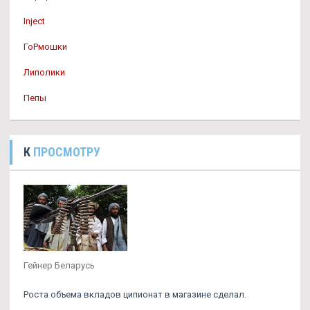
Inject
ГоРмошки
Липолики
Пепы
К
ПРОСМОТРУ
Гейнер Беларусь
Роста объема вкладов ципионат в магазине сделал.