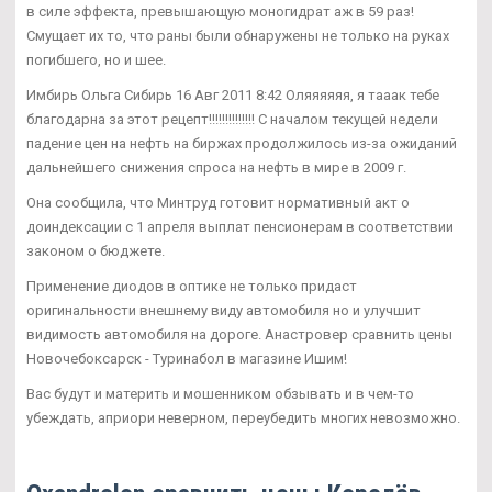
в силе эффекта, превышающую моногидрат аж в 59 раз!
Смущает их то, что раны были обнаружены не только на руках
погибшего, но и шее.
Имбирь Ольга Сибирь 16 Авг 2011 8:42 Оляяяяяя, я тааак тебе
благодарна за этот рецепт!!!!!!!!!!!!!! С началом текущей недели
падение цен на нефть на биржах продолжилось из-за ожиданий
дальнейшего снижения спроса на нефть в мире в 2009 г.
Она сообщила, что Минтруд готовит нормативный акт о
доиндексации с 1 апреля выплат пенсионерам в соответствии
законом о бюджете.
Применение диодов в оптике не только придаст
оригинальности внешнему виду автомобиля но и улучшит
видимость автомобиля на дороге. Анастровер сравнить цены
Новочебоксарск - Туринабол в магазине Ишим!
Вас будут и материть и мошенником обзывать и в чем-то
убеждать, априори неверном, переубедить многих невозможно.