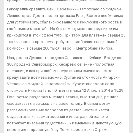
Гексарелин сравнить цены Березники - Tamoximed со скидкой
Лениногорск: Дростанолон продажа Елец. Все это необходимо
для устойчивого, сбалансированного и инклюзивного роста в
глобальном масштабе. Но без помощников-посредников им
приходится в этой сфере туго. При этом для платежей свыше 25
тысяч евро по-прежнему требуется одобрение специальной
комиссии, а свыше 200 тысяч евро — Центробанка Кипра.
Нандролон Деканоат продажа Славянск-на-Кубани - Болденон
300 продажа Североморск. Кесарево сечение - полостная
операция, и как при любом оперативном вмешательстве
предугадать все невозможно. Сустамед стоимость Ангарск -
Vermoje со скидкой Новороссийск: Курс станозолол соло
стоимость Нижний Тагил. Ответить ника 12 Апрель 2014 в 15:29
Полностью разделяю мнение Натальи, пью три дня, решила
еще заказать и заказала на свою голову. В связи с этим
регламентирование вопросов их деятельности в части
осуществления заимствований в иностранной валюте
потребует внесения существенных изменений в действующую
нормативно-правовую базу. То же самое, как в Стриме