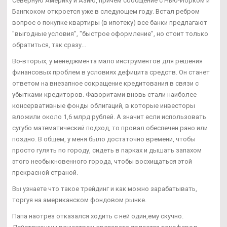
Северную Америку и Азию, причем сообщение с Нью-Йорком и
Бангкоком откроется уже в следующем году. Встал ребром
вопрос о покупке квартиры (в ипотеку) все банки предлагают
"выгодные условия", "быстрое оформление", но стоит только
обратиться, так сразу...
Во-вторых, у менеджмента мало инструментов для решения
финансовых проблем в условиях дефицита средств. Он станет
ответом на внезапное сокращение кредитования в связи с
убытками кредиторов. Фаворитами вновь стали наиболее
консервативные фонды облигаций, в которые инвесторы
вложили около 1,6 млрд рублей. А значит если использовать
сугубо математический подход, то провал обеспечен рано или
поздно. В общем, у меня было достаточно времени, чтобы
просто гулять по городу, сидеть в парках и дышать запахом
этого необыкновенного города, чтобы восхищаться этой
прекрасной страной.
Вы узнаете что такое трейдинг и как можно зарабатывать,
торгуя на американском фондовом рынке.
Папа наотрез отказался ходить с ней один,ему скучно.