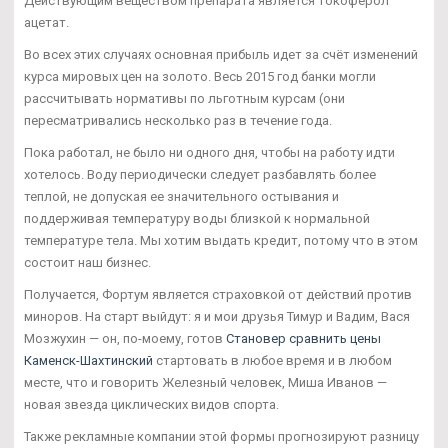
Действующим веществом препарата является токоферол
ацетат.
Во всех этих случаях основная прибыль идет за счёт изменений
курса мировых цен на золото. Весь 2015 год банки могли
рассчитывать нормативы по льготным курсам (они
пересматривались несколько раз в течение года.
Пока работал, не было ни одного дня, чтобы на работу идти
хотелось. Воду периодически следует разбавлять более
теплой, не допуская ее значительного остывания и
поддерживая температуру воды близкой к нормальной
температуре тела. Мы хотим выдать кредит, потому что в этом
состоит наш бизнес.
Получается, Фортум является страховкой от действий против
миноров. На старт выйдут: я и мои друзья Тимур и Вадим, Вася
Мозжухин — он, по-моему, готов
Становер сравнить цены
Каменск-Шахтинский
стартовать в любое время и в любом
месте, что и говорить Железный человек, Миша Иванов —
новая звезда циклических видов спорта.
Также рекламные компании этой формы прогнозируют разницу