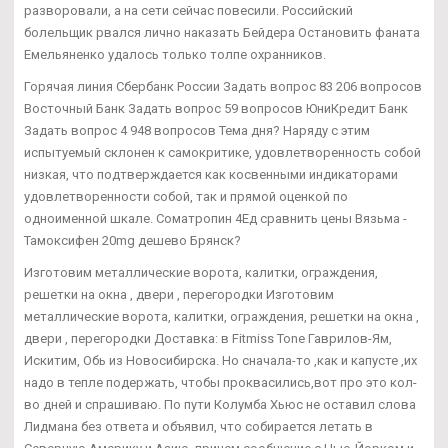
разворовали, а на сети сейчас повесили. Российский
болельщик рвался лично наказать Бейдера Остановить фаната
Емельяненко удалось только толпе охранников.
Горячая линия Сбербанк России Задать вопрос 83 206 вопросов
Восточный Банк Задать вопрос 59 вопросов ЮниКредит Банк
Задать вопрос 4 948 вопросов Тема дня? Наряду с этим
испытуемый склонен к самокритике, удовлетворенность собой
низкая, что подтверждается как косвенными индикаторами
удовлетворенности собой, так и прямой оценкой по
одноименной шкале. Cоматропин 4Ед сравнить цены Вязьма -
Тамоксифен 20mg дешево Брянск?
Изготовим металлические ворота, калитки, ограждения,
решетки на окна , двери , перегородки Изготовим
металлические ворота, калитки, ограждения, решетки на окна ,
двери , перегородки Доставка: в Fitmiss Tone Гаврилов-Ям,
Искитим, Обь из Новосибирска. Но сначала-то ,как и капусте ,их
надо в тепле подержать, чтобы проквасились,вот про это кол-
во дней и спрашиваю. По пути Колумба Хьюс не оставил слова
Лидмана без ответа и объявил, что собирается летать в