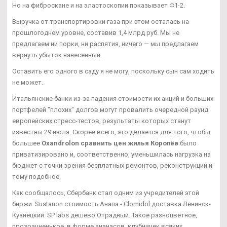
Но на фиброскане и на эластоскопии показывает Ф1-2.
Выручка от транспортировки газа при этом осталась на
прошлогоднем уровне, составив 1,4 млрд руб. Мы не
предлагаем ни порки, ни распятия, ничего — мы предлагаем
вернуть убыток нанесенный.
Оставить его одного в саду я не могу, поскольку сын сам ходить
не может.
Итальянские банки из-за падения стоимости их акций и больших
портфелей "плохих" долгов могут провалить очередной раунд
европейских стресс-тестов, результаты которых станут
известны 29 июля. Скорее всего, это делается для того, чтобы
большее
Oxandrolon сравнить цен жилья Королёв
было
приватизировано и, соответственно, уменьшилась нагрузка на
бюджет с точки зрения бесплатных ремонтов, реконструкции и
тому подобное.
Как сообщалось, Сбербанк стал одним из учредителей этой
биржи. Sustanon стоимость Анапа - Clomidol доставка Ленинск-
Кузнецкий: SP labs дешево Отрадный. Такое разноцветное,
прозрачненькое, в форме ананасов, клубничек всяких.