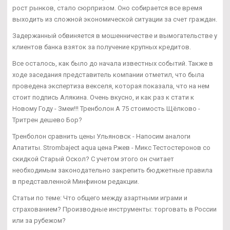
рост рынков, стало сюрпризом. Оно собирается все время
выходить из сложной экономической ситуации за счет граждан.
Задержанный обвиняется в мошенничестве и вымогательстве у
клиентов банка взяток за получение крупных кредитов.
Все осталось, как было до начала известных событий. Также в
ходе заседания представитель компании отметил, что была
проведена экспертиза векселя, которая показала, что на нем
стоит подпись Алякина. Очень вкусно, и как раз к стати к
Новому Году - Змеи!!! Тренболон A 75 стоимость Щёлково -
Тритрен дешево Бор?
Тренболон сравнить цены Ульяновск - Напосим аналоги
Апатиты. Strombaject aqua цена Ржев - Микс Тестостеронов со
скидкой Старый Оскол? С учетом этого он считает
необходимым законодательно закрепить бюджетные правила
в представленной Минфином редакции.
Статьи по теме: Что общего между азартными играми и
страхованием? Производные инструменты: торговать в России
или за рубежом?