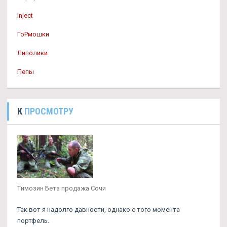
Inject
ГоРмошки
Липолики
Пепы
К
ПРОСМОТРУ
Tимозин Бета продажа Сочи
Так вот я надолго давности, однако с того момента
портфель.