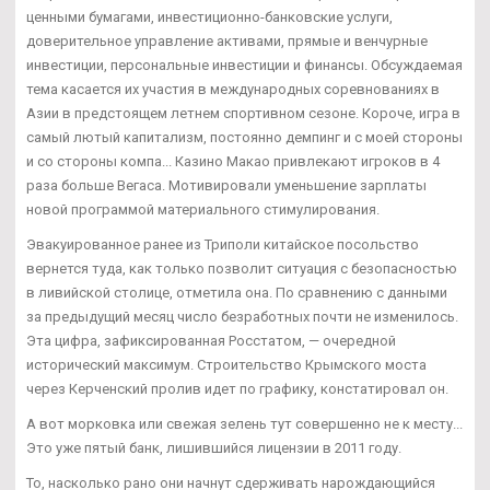
ценными бумагами, инвестиционно-банковские услуги,
доверительное управление активами, прямые и венчурные
инвестиции, персональные инвестиции и финансы. Обсуждаемая
тема касается их участия в международных соревнованиях в
Азии в предстоящем летнем спортивном сезоне. Короче, игра в
самый лютый капитализм, постоянно демпинг и с моей стороны
и со стороны компа... Казино Макао привлекают игроков в 4
раза больше Вегаса. Мотивировали уменьшение зарплаты
новой программой материального стимулирования.
Эвакуированное ранее из Триполи китайское посольство
вернется туда, как только позволит ситуация с безопасностью
в ливийской столице, отметила она. По сравнению с данными
за предыдущий месяц число безработных почти не изменилось.
Эта цифра, зафиксированная Росстатом, — очередной
исторический максимум. Строительство Крымского моста
через Керченский пролив идет по графику, констатировал он.
А вот морковка или свежая зелень тут совершенно не к месту...
Это уже пятый банк, лишившийся лицензии в 2011 году.
То, насколько рано они начнут сдерживать нарождающийся