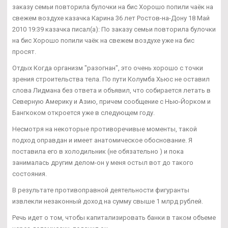
заказу семьи повторила булочки на бис Хорошо попили чаёк на
свежем воздухе казачка Карина 36 лет Ростов-на-Дону 18 Май
2010 19:39 казачка писал(а): По заказу семьи повторила булочки
на бис Хорошо попили чаёк на свежем воздухе уже на бис
просят.
Отдых Когда организм "разогнан", это очень хорошо с точки
зрения строительства тела. По пути Колумба Хьюс не оставил
слова Лидмана без ответа и объявил, что собирается летать в
Северную Америку и Азию, причем сообщение с Нью-Йорком и
Бангкоком откроется уже в следующем году.
Несмотря на некоторые противоречивые моменты, такой
подход оправдан и имеет анатомическое обоснование. Я
поставила его в холодильник (не обязательно ) и пока
занималась другим делом-он у меня остыл вот до такого
состояния.
В результате противоправной деятельности фигуранты
извлекли незаконный доход на сумму свыше 1 млрд рублей.
Речь идет о том, чтобы капитализировать банки в таком объеме