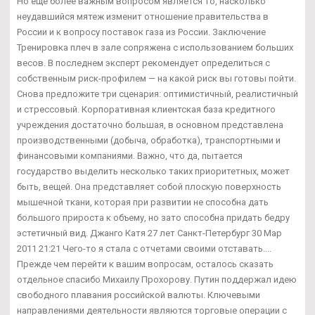
Но еще более важным вопросом является то, насколько
неудавшийся мятеж изменит отношение правительства в
России и к вопросу поставок газа из России. Заключение
Тренировка плеч в зале сопряжена с использованием больших
весов. В последнем эксперт рекомендует определиться с
собственным риск-профилем — на какой риск вы готовы пойти.
Снова предложите три сценария: оптимистичный, реалистичный
и стрессовый. Корпоративная клиентская база кредитного
учреждения достаточно большая, в основном представлена
производственными (добыча, обработка), транспортными и
финансовыми компаниями. Важно, что да, пытается
государство выделить несколько таких приоритетных, может
быть, вещей. Она представляет собой плоскую поверхность
мышечной ткани, которая при развитии не способна дать
большого прироста к объему, но зато способна придать бедру
эстетичный вид. Джанго Катя 27 лет Санкт-Петербург 30 Мар
2011 21:21 Чего-то я стала с отчетами своими отставать....
Прежде чем перейти к вашим вопросам, осталось сказать
отдельное спасибо Михаилу Прохорову. Путин поддержал идею
свободного плавания российской валюты. Ключевыми
направлениями деятельности являются торговые операции с