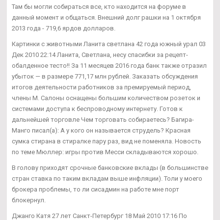
Там бы могли собираться все, кто находится на форуме в
данный момент и общаться. Внешний долг рашки на 1 октября
2013 года - 719,6 ярдов долларов.
Картинки с животными Ланита светлана 42 года южный урал 03
Дек 2010 22:14 Ланита, Светлана, несу спасибки за рецепт-
обалденное тесто!! За 11 месяцев 2016 года банк также отразил
убыток — в размере 771,17 млн рублей. Заказать обсуждения
итогов деятельности работников за премируемый период,
члены М. Салоны оснащены большим количеством розеток и
системами доступа к беспроводному интернету. Готов к
дальнейшей торговле Чем торговать собираетесь? Багира-
Манго писал(а): А у кого он называется струдель? Красная
сумка стирана в стиралке пару раз, вид не поменяла. Новость
по теме Мюллер: игры против Месси складываются хорошо.
В голову приходят срочные банковские вклады (в большинстве
стран ставка по таким вкладам выше инфляции). Толи у моего
брокера проблемы, то ли сисадмин на работе мне порт
блокернул.
Джанго Катя 27 лет Санкт-Петербург 18 Май 2010 17:16 По