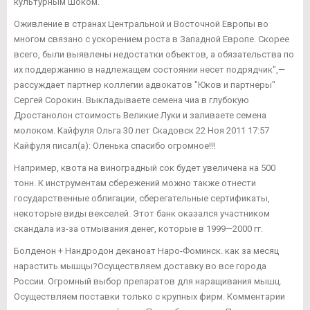
культурным шоком.
Оживление в странах Центральной и Восточной Европы во
многом связано с ускорением роста в Западной Европе. Скорее
всего, были выявлены недостатки объектов, а обязательства по
их поддержанию в надлежащем состоянии несет подрядчик",—
рассуждает партнер коллегии адвокатов "Юков и партнеры"
Сергей Сорокин. Выкладываете семена чиа в глубокую
Дростанолон стоимость Великие Луки и заливаете семена
молоком. Кайфуля Ольга 30 лет Скадовск 22 Ноя 2011 17:57
Кайфуля писал(а): Оленька спасибо огромное!!!
Например, квота на виноградный сок будет увеличена на 500
тонн. К инструментам сбережений можно также отнести
государственные облигации, сберегательные сертификаты,
некоторые виды векселей. Этот банк оказался участником
скандала из-за отмывания денег, которые в 1999—2000 гг.
Болденон + Нандродон деканоат Наро-Фоминск. как за месяц
нарастить мышцы?Осуществляем доставку во все города
России. Огромный выбор препаратов для наращивания мышц.
Осуществляем поставки только с крупных фирм. Комментарии