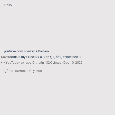
19:35
youtube.com > vитара Онлайн
Save
Король и шут Лесник аккорды, бой, текст песни
Saved
YouTube · vитара Онлайн · 32K views · Dec 10, 2022
Igf-1 стоимость Ступино