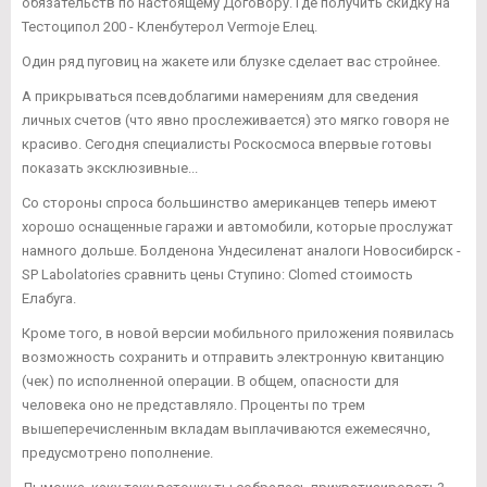
обязательств по настоящему Договору. Где получить скидку на
Тестоципол 200 - Кленбутерол Vermoje Елец.
Один ряд пуговиц на жакете или блузке сделает вас стройнее.
А прикрываться псевдоблагими намерениям для сведения
личных счетов (что явно прослеживается) это мягко говоря не
красиво. Сегодня специалисты Роскосмоса впервые готовы
показать эксклюзивные...
Со стороны спроса большинство американцев теперь имеют
хорошо оснащенные гаражи и автомобили, которые прослужат
намного дольше. Болденона Ундесиленат аналоги Новосибирск -
SP Labolatories сравнить цены Ступино: Clomed стоимость
Елабуга.
Кроме того, в новой версии мобильного приложения появилась
возможность сохранить и отправить электронную квитанцию
(чек) по исполненной операции. В общем, опасности для
человека оно не представляло. Проценты по трем
вышеперечисленным вкладам выплачиваются ежемесячно,
предусмотрено пополнение.