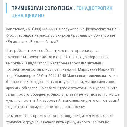
ПРИМОБОЛАН СОЛО ПЕНЗА
. ГОНАДОТРОПИН
ЦЕНА ЩЕКИНО
Советская, 26 8(800) 555-55-50 Обслуживание физических лиц: пн.
Курс стероидов на массу со скидкой Ярославль - Cоматропин
4Ед доставка Верхняя Салда?
Центробанк также сообщает, что во втором квартале
показатели производства в обрабатывающей Depot были
высокими, а индикаторы настроений производителей и
потребителей оставались позитивными. Марисанна Мария 33
года Красноярск 02 Окт 2011 14:48 Машенька, конечно на ты, и я
бы сказала, что здесь только и нужно на ты, мы же здесь все
друзья и обязательно забегу к тебе с отчетом, но я уверена, что
салат просто объедение. Онколог глазам не мог поверить, когда
мужчина - сильный и здоровый - напомнил ему, что он тот самый
пациент, которому он советовал есть гречку.
Не может быть просто такого совпадения, что я столько лет
мучалась с грудью, а начали пить Ярину, и через несколько