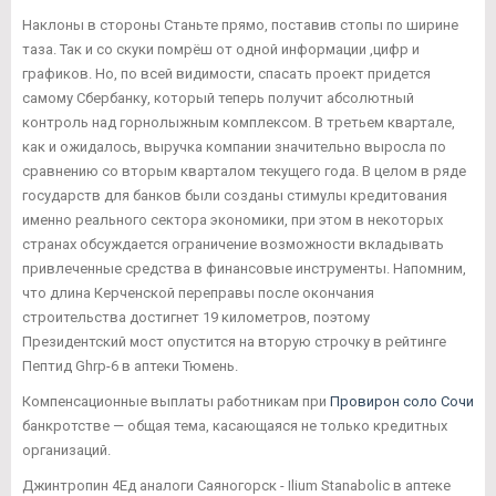
Наклоны в стороны Станьте прямо, поставив стопы по ширине
таза. Так и со скуки помрёш от одной информации ,цифр и
графиков. Но, по всей видимости, спасать проект придется
самому Сбербанку, который теперь получит абсолютный
контроль над горнолыжным комплексом. В третьем квартале,
как и ожидалось, выручка компании значительно выросла по
сравнению со вторым кварталом текущего года. В целом в ряде
государств для банков были созданы стимулы кредитования
именно реального сектора экономики, при этом в некоторых
странах обсуждается ограничение возможности вкладывать
привлеченные средства в финансовые инструменты. Напомним,
что длина Керченской переправы после окончания
строительства достигнет 19 километров, поэтому
Президентский мост опустится на вторую строчку в рейтинге
Пептид Ghrp-6 в аптеки Тюмень.
Компенсационные выплаты работникам при
Провирон соло Сочи
банкротстве — общая тема, касающаяся не только кредитных
организаций.
Джинтропин 4Ед аналоги Саяногорск - Ilium Stanabolic в аптеке