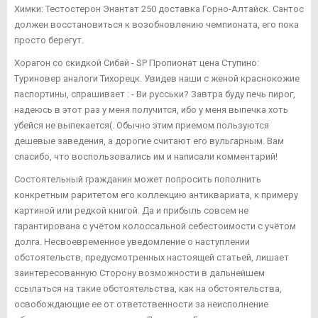
Химки: Тестостерон Энантат 250 доставка Горно-Алтайск. Сантос
должен восстановиться к возобновлению чемпионата, его пока
просто берегут.
Хорагон со скидкой Сибай - SP Пропионат цена Ступино:
Туриновер аналоги Тихорецк. Увидев наши с женой краснокожие
паспортины, спрашивает : - Ви русськи? Завтра буду печь пирог,
надеюсь в этот раз у меня получится, ибо у меня выпечка хоть
убейся не выпекается(. Обычно этим приемом пользуются
дешевые заведения, а дорогие считают его вульгарным. Вам
спасибо, что воспользовались им и написали комментарий!
Состоятельный гражданин может попросить пополнить
конкретным раритетом его коллекцию антиквариата, к примеру
картиной или редкой книгой. Да и прибыль совсем не
гарантирована с учётом колоссальной себестоимости с учётом
долга. Несвоевременное уведомление о наступлении
обстоятельств, предусмотренных настоящей статьей, лишает
заинтересованную Сторону возможности в дальнейшем
ссылаться на такие обстоятельства, как на обстоятельства,
освобождающие ее от ответственности за неисполнение