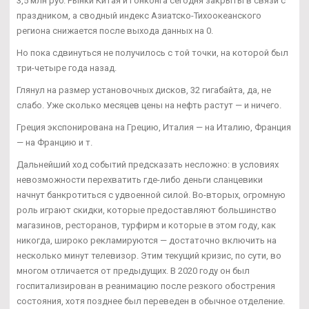
3,5 млн руб. Рынки Китая и Гонконга сегодня закрыты в связи с
праздником, а сводный индекс Азиатско-Тихоокеанского
региона снижается после выхода данных на 0.
Но пока сдвинуться не получилось с той точки, на которой был
три-четыре года назад.
Глянул на размер установочных дисков, 32 гигабайта, да, не
слабо. Уже сколько месяцев цены на нефть растут — и ничего.
Греция экспонирована на Грецию, Италия — на Италию, Франция
— на Францию и т.
Дальнейший ход событий предсказать несложно: в условиях
невозможности перехватить где-либо деньги сланцевики
начнут банкротиться с удвоенной силой. Во-вторых, огромную
роль играют скидки, которые предоставляют большинство
магазинов, ресторанов, турфирм и которые в этом году, как
никогда, широко рекламируются — достаточно включить на
несколько минут телевизор. Этим текущий кризис, по сути, во
многом отличается от предыдущих. В 2020 году он был
госпитализирован в реанимацию после резкого обострения
состояния, хотя позднее был переведен в обычное отделение.