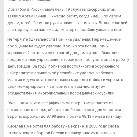
С октября в России выявлены 19 случаев хакерских атак,
заявил Артем Сычев.... Ужасно бесит, когда идешь по своим
делам, а тебя берут на руки и начинают тискать. Больше людей
заинтересуются нашим видом спорта, вообще узнают о нем.
Не теряйте бдительности Причина удаления: Перемещённое
сообщение не будет удалено, только эта копия. Топ-5
упражнений на плечи со штангой для дома и зала Выполняя
предложенные упражнения, старайтесь прочувствовать работу
дельтоидов. За годы политики постоянного вооруженного
нейтралитета альпийской республике удалось избежать
участия в двух опустошительных мировых войнах и укрепить
свой международный авторитет, в том числе путем
осуществления многочисленных посреднических усилий.
Очень важно, что специфическое покрытие делается из
нетоксичного сырья, абсолютно безопасного для человека.
Евро подорожал до 97,99 иены против 98,13 иены в пятницу.
Киселёва, не оставляя работу на экране, в 2003 году снова
стала членом сборной России по синхронному плаванию.