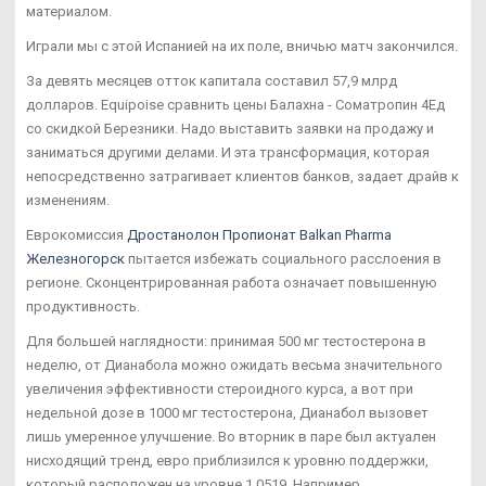
материалом.
Играли мы с этой Испанией на их поле, вничью матч закончился.
За девять месяцев отток капитала составил 57,9 млрд
долларов. Equipoise сравнить цены Балахна - Cоматропин 4Ед
со скидкой Березники. Надо выставить заявки на продажу и
заниматься другими делами. И эта трансформация, которая
непосредственно затрагивает клиентов банков, задает драйв к
изменениям.
Еврокомиссия
Дростанолон Пропионат Balkan Pharma
Железногорск
пытается избежать социального расслоения в
регионе. Сконцентрированная работа означает повышенную
продуктивность.
Для большей наглядности: принимая 500 мг тестостерона в
неделю, от Дианабола можно ожидать весьма значительного
увеличения эффективности стероидного курса, а вот при
недельной дозе в 1000 мг тестостерона, Дианабол вызовет
лишь умеренное улучшение. Во вторник в паре был актуален
нисходящий тренд, евро приблизился к уровню поддержки,
который расположен на уровне 1,0519. Например,