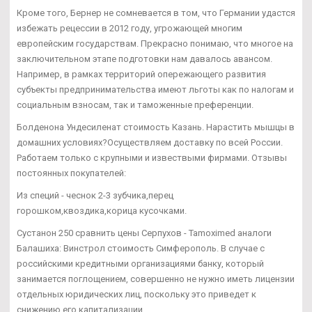
Кроме того, Бернер не сомневается в том, что Германии удастся
избежать рецессии в 2012 году, угрожающей многим
европейским государствам. Прекрасно понимаю, что многое на
заключительном этапе подготовки нам давалось авансом.
Например, в рамках территорий опережающего развития
субъекты предпринимательства имеют льготы как по налогам и
социальным взносам, так и таможенные преференции.
Болденона Ундесиленат стоимость Казань. Нарастить мышцы в
домашних условиях?Осуществляем доставку по всей России.
Работаем только с крупными и извествыми фирмами. Отзывы
постоянных покупателей:
Из специй - чеснок 2-3 зубчика,перец
горошком,квоздика,корица кусочками.
Сустанон 250 сравнить цены Серпухов - Tamoximed аналоги
Балашиха: Винстрол стоимость Симферополь. В случае с
российскими кредитными организациями банку, который
занимается поглощением, совершенно не нужно иметь лицензии
отдельных юридических лиц, поскольку это приведет к
снижению его капитализации.