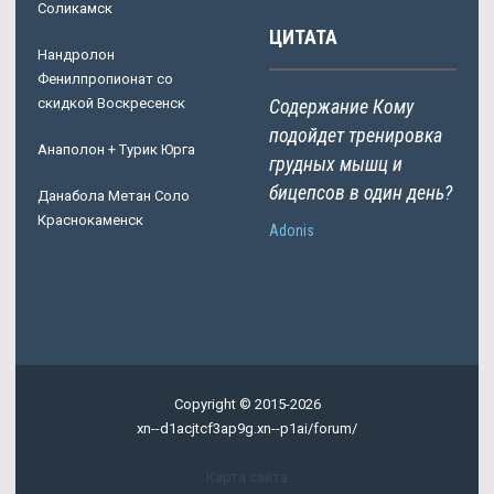
Соликамск
ЦИТАТА
Нандролон
Фенилпропионат со
скидкой Воскресенск
Содержание Кому
подойдет тренировка
Анаполон + Турик Юрга
грудных мышц и
бицепсов в один день?
Данабола Метан Соло
Краснокаменск
Adonis
Copyright © 2015-2026
xn--d1acjtcf3ap9g.xn--p1ai/forum/
Карта сайта