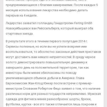
предпринимающаяся с благими намерениями. После каждых 5
месяцев использования лекарства необходимо делать
перерыв на 4 недели.
Лидерство захватил голландец
Гонадотропин Ferring Gmbh
Новокуйбышевск
ван Рийссельберге, который выиграл оба
стартовых заезда.
В результате этого в течение первого полугодия 2014 г.
Сервисы полезные, но если вы не успели вовремя ими
воспользоваться, то абсолютно законные действия приставов
могут доставить вам немало неприятностей. В среду черное
золото демонстрировало повышательную динамику и
завершило день на положительной территории, так как
инвесторы были менее обеспокоены по поводу
увеличивающихся объемов добычи в Америке. Глава
Еврокомиссии Жан-Клод Юнкер после встречи с премьер-
министром Словакии Робертом Фицо заявил о том, что наличие
различных норм для разных государств неприемлемо. Мужская
одежда для фитнеса менее разнообразна: шорты, брюки,
футболки, куртки - все это также отличается лишь покроем и