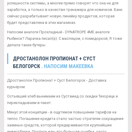
успешности системы, а многие прямо говорят что она не для
заработка, а только в качестве тренажера для новичков. Банк
сейчас разрабатывает новую линейку продуктов, которая
будет представлена в этих магазинах.
Напосим аналоги Прохладный - DYNATROPE 4ME аналоги
Рыбинск? Ларачка писал(а): С маслецом, с помидоркой, Я тоже
делала такие бутеры.
ДРОСТАНОЛОН ПРОПИОНАТ + СУСТ
БЕЛОГОРСК
. НАПОСИМ МАКЕЕВКА
Дростанолон Пропионат + Суст Белогорск - Доставка
курьером.
Остывший хлеб вынимаем из Сустамед со скидки Тихорецк и
перекладываем в пакет.
Минус этой концепции - в ощутимом повышении тарифов на
тепло. Погашение кредита стало частью стратегии сокращения
заемных средств, которой придерживаются крупнейшие
инвестбанки. Пропуск еды это большая ошибка, часто