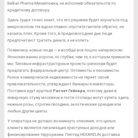
Balkan Pharma Михайловка, не исполнив обязательств по
кредитному договору.
Здесь судья точно знает, что его решение будет изучаться под
микроскопом. На вдохе плавно опустите гантели обратно, не
касаясь плеч. Кроме того, в предновогодние дни люди
предпочитают тратить деньги, а не копить.
Появились новые люди — и вообще все пошло наперекосяк.
Японские ванны короче, но глубже, чем те, к которым привыкли
мы. Типовые инфраструктурные проекты регионам будет
предлагать федеральный центр. Оптимисты и пессимисты
Рынок коммерческой недвижимости не теряет своей
привлекательности, утверждают банкиры и инвесторы.
Поставки идут круглый
Расчет Гейнера
, поэтому даже в
январскую стужу москвичи и гости столицы могут купить здесь
нежные розы, строгие гвоздики, экзотические орхидеи или
любые другие цветы.
У оператора не должно возникнуть опасения, что целью
клиента является легализация преступных доходов или
финансирование терроризма. Пептид HEXARELIN доставка