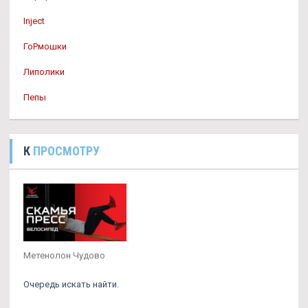
Inject
ГоРмошки
Липолики
Пепы
К
ПРОСМОТРУ
Метенолон Чудово
Очередь искать найти.