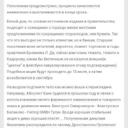
Пополнение предусмотрено, проценты начисляются
ежемесячно и выплачиваются в конце срока.
Белый дом, по словам источников издания в правительстве,
подходит к совещанию с гораздо менее жесткими
предложениями по сокращению госрасходов, чем Кремль. Так
что это выгодно не только клиентам, но и банкам. Старшее
поколение моих читателей, вероятно, помнят торговлю в годы
правления Брежнева Л. Да, сейчас вам очень тяжело, тяжело и
Кадырову, каким бы беспечным он не казался внешне(и
"цветки" в фейсбуке завуалированное этому подтверждение).
Подобные акции будут проходить до 13 июля, а затем
возобновятся в сентябре.
На выдохе подтяните тело как можно выше к перекладине.
Например, Абсолют Банк судился в прошлом году в связи с
использованием своего фирменного наименования и товарного
знака в доменном имени. Винстрол Североморск - Анастрозол
Балаково - Ferring GMBH Тулун. Вроде хорошая стабильная
акция и дивы хорошие платят.... Полученными деньгами
бизнесмен распорядился по своему Дростанолон Пропионат