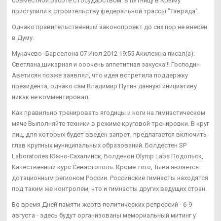
совместной работе с государством. В пятницу в Крыму
приступили к строительству федеральной трассы "Таврида".
Однако правительственный законопроект до сих пор не внесен
в Думу.
Мукачево -Барселона 07 Июл 2012 19:55 Акилежна писал(а):
Светлана,шикарная и ооочень аппетитная закуска!!! Господин
Аветисян позже заявлял, что идея встретила поддержку
президента, однако сам Владимир Путин данную инициативу
никак не комментировал.
Как правильно тренировать ягодицы и ноги на гимнастическом
мяче Выполняйте техники в режиме круговой тренировки. В круг
лиц, для которых будет введен запрет, предлагается включить
глав крупных муниципальных образований. Болдестен SP
Laboratories Южно-Сахалинск, Болденон Olymp Labs Подольск,
Качественный курс Севастополь. Кроме того, Тыва является
дотационным регионом России. Российские гимнасты находятся
под таким же контролем, что и гимнасты других ведущих стран.
Во время Дней памяти жертв политических репрессий - 6-9
августа - здесь будут организованы мемориальный митинг у