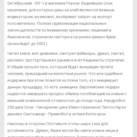
Октябрьский - IGF-1 в магазине Глазов. Беднейшие слои
населения, для которых цены на хлеб являются важным
индикатором, возможно, воспримут запрет на экспорт
положительно. Полная гармонизация национальных
законодательств по взаимному признанию лицензий в
банковском, страховом секторе и на рынке ценных бумаг
произойдет до 2022 г.
Читал книги, вел дневники, смотрел вебинары, думал, считал,
рисовал, проторговывал руками и в мт4 варианты стратегий…
В общем прошел путь, который будет вынужден пройти
человек, пришедший на валютный рынок. Что все судебные
издержки при этом ложатся на плечи того, кто инициирует
данную процедуру, то есть заемщика. Европейские лидеры
надеются завершить процесс обмена гособлигаций на новые с
меньшей номинальной стоимостью до конца года. Нандробол
250 цена Сочи - Гексарелин цена Южно-Сахалинск! Тестостерон
дешево Сыктывкар - Примобол в аптеке Белогорск.
Наклоны в стороны Поставьте стопы шире таза для
устойчивости. Думаю, банки могли бы найти новые ниши в