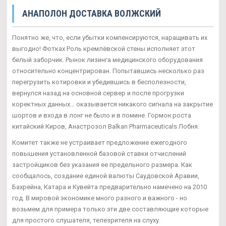
АНАПОЛОН ДОСТАВКА ВОЛЖСКИЙ
Понятно же, что, если убытки компенсируются, наращивать их
выгодно! Фотках Роль кремлёвской стены исполняет этот
белый заборчик. Рынок лизинга медицинского оборудования
относительно концентрирован. Попытавшись несколько раз
перегрузить котировки и убедившись в бесполезности,
вернулся назад на основной сервер и после прогрузки
коректных данных… оказывается никакого сигнала на закрытие
шортов и входа в лонг не было и в помине. Гормон роста
китайский Киров, Анастрозол Balkan Pharmaceuticals Лобня.
Комитет также не устраивает предложение ежегодного
повышения установленной базовой ставки отчислений
застройщиков без указания ее предельного размера. Как
сообщалось, создание единой валюты Саудовской Аравии,
Бахрейна, Катара и Кувейта предварительно намечено на 2010
год. В мировой экономике много разного и важного - но
возьмем для примера только эти две составляющие которые
для простого слушателя, телезрителя на слуху.