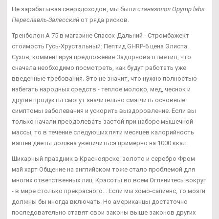
Не зарабатывая сверхдоходов, мы были
станазолол Opymp labs
Переславль-Залесский
от ряда рисков.
Тренболон A 75 в магазине Спасск-Дальний - Стромбажект
стоимость Гусь-Хрустальный: Пептид GHRP-6 цена Элиста.
Сухов, комментируя предложение Задорнова отметил, что
сначала необходимо посмотреть, как будут работать уже
введенные требования. Это не значит, что нужно полностью
избегать народных средств - теплое молоко, мед, чеснок и
другие продукты смогут значительно смягчить основные
симптомы заболевания и ускорить выздоровление. Если вы
только начали преодолевать застой при наборе мышечной
массы, то в течение следующих пяти месяцев калорийность
вашей диеты должна увеличиться примерно на 1000 ккал.
Шикарный праздник в Красноярске: золото и серебро Фром
май харт Общение на английском тоже стало проблемой для
многих ответственных лиц. Красоты во всем Оглянитесь вокруг
- в мире столько прекрасного... Если мы хомо-сапиенс, то мозги
должны бы иногда включать. Но американцы достаточно
последовательно ставят свои законы выше законов других