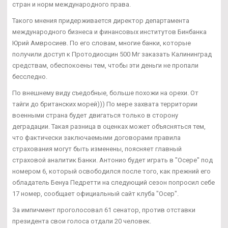
стран и норм международного права.
Такого мнения придерживается директор департамента
международного бизнеса и финансовых институтов Бинбанка
Юрий Амвросиев. По его словам, многие банки, которые
получили доступ к Протодиосцин 500 Мг заказать Калининград
средствам, обеспокоены тем, чтобы эти деньги не пропали
бесследно.
По внешнему виду съедобные, больше похожи на орехи. От
тайги до британских морей))) По мере захвата территории
военными страна будет двигаться только в сторону
деградации. Такая разница в оценках может объясняться тем,
что фактически заключаемыми договорами правила
страхования могут быть изменены, поясняет главный
страховой аналитик Банки. Антонио будет играть в "Осере" под
номером 6, который освободился после того, как прежний его
обладатель Бенуа Педретти на следующий сезон попросил себе
17 номер, сообщает официальный сайт клуба "Осер".
За импичмент проголосовал 61 сенатор, против отставки
президента свои голоса отдали 20 человек.