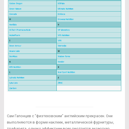
Сам Гапонцев с "физтеховским" английским прекрасен. Они
выполняются в форме наклеек, металлической фурнитуры,
трафарета, однако эффектнее всех смотрится аксессуар