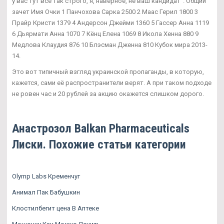
у вас тут всё так строго, я, наверное, не ваш кандидат". Общий
зачет Имя Очки 1 Панчохова Сарка 2500 2 Маас Герил 1800 3
Прайр Кристи 1379 4 Андерсон Джейми 1360 5 Гассер Анна 1119
6 Дьярмати Анна 1070 7 Кёнц Елена 1069 8 Икола Хенна 880 9
Медлова Клаудия 876 10 Блэсман Дженна 810 Кубок мира 2013-
14.
Это вот типичный взгляд украинской пропаганды, в которую,
кажется, сами её распространители верят. А при таком подходе
не ровен час и 20 рублей за акцию окажется слишком дорого.
Анастрозол Balkan Pharmaceuticals
Лиски. Похожие статьи категории
Olymp Labs Кременчуг
Анимал Пак Бабушкин
Клостилбегит цена В Аптеке