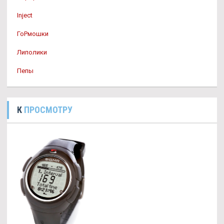
Inject
ГоРмошки
Липолики
Пепы
К
ПРОСМОТРУ