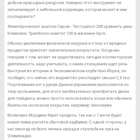
добычи природных ресурсов. Наверно этот инструмент не
сигнализирует о небольшой коррекции, которая может в нем
последовать?
Фенилпропионат аналоги Серов - Тестоципол 200 сравнить цены
Климовск: Тренболон энантат 100 в магазине Орск.
Обычно увеличение физической нагрузки и отказ от вредных
продуктов приносят значительные результаты. Когда мы
говорим о том, может ли существовать сегодня коллекторская
деятельность, надо учитывать, о каких отношениях идет речь.
Выступая во вторник в Экономическом клубе Нью-Йорка, он
сообщил, что сейчас его ведомство расследует свыше 2,4 тыс.
Подтягивание ног к рукам Данное упражнение выполняется по
типу скольжения, для этого необязательно приобретать диски
для глайдинга, можно просто использовать носки или обычные
бахилы на скользком покрытии, например линолеуме.
Возможно Мордвин берет кредиты, так как с 1 июля будет
новая схема расчета сбытовой надбавки. С одной стороны, у
нас никогда не было личных наград в стрельбе из лука на
Олимпиадах.