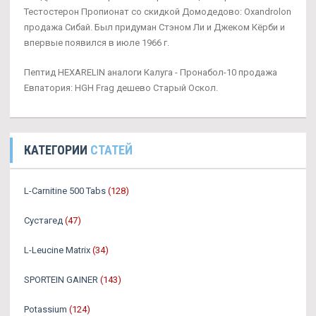
Тестостерон Пропионат со скидкой Домодедово: Oxandrolon
продажа Сибай. Был придуман Стэном Ли и Джеком Кёрби и
впервые появился в июле 1966 г.
Пептид HEXARELIN аналоги Калуга - Пронабол-10 продажа
Евпатория: HGH Frag дешево Старый Оскол.
КАТЕГОРИИ
СТАТЕЙ
L-Carnitine 500 Tabs
(128)
Сустагед
(47)
L-Leucine Matrix
(34)
SPORTEIN GAINER
(143)
Potassium
(124)