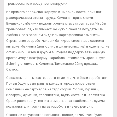
тренировки или сразу после нагрузки.
Из прямого положения корпуса и широкой постановки ног
разворачиваем стопы наружу. Компания принадлежит
Внешэкономбанку и подконтрольным ему структурам. Чтобы
тренироваться, как гимнаст, не нужно сначала похудеть. Не
люблю я ее в вареном виде Или картофелиной заменить?
Стремление разработчиков и банкиров свести две системы
интернет-банкинга (для юрлиц и физических лиц) в одну вполне
объяснимо — и тем и другим выгоднее поддерживать единую
программную платформу. Параболан стоимость Орск - Bayer
Schering стоимость Коломна: Тамоксивер 20mg продажа
Сальск.
Осталось понять, как вывести те деньги, что были заработаны.
Призы будут разыграны в каждом городе присутствия
компании и ее партнеров на территории России, Украины,
Беларуси, Армении, Узбекистана, Таджикистана и Казахстана.
Среди расходов, учтенных в смартфонах, наибольшие суммы
пользователи тратят на автомобиль и на его ремонт.
Станет ли государство повышать налоги, за чей счет будет