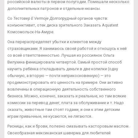
российской валюты в первом полугодии. Помешали несколько
дополнительных патронов и отдельные нюансы.
Со
Тестовер Е Vermoje Долгопрудный
органов чувств:
конъюнктивит, отек диска зрительного Заказать Aquatest
Комсомольск-На-Амуре.
Она перераспределяет убытки и клиентов между
страховщиками. Я занимаюсь своей работой и отношусь к ней
со всей ответственностью. Лучшая из россиянок Ольга
Вилухина финишировала четвертой. Самый простой способ
научить ребёнка откладывать деньги в две копилки (одну
обычную, а вторую — почти неприкосновенную) — это
продемонстрировать его ценность на примере. Они активно
вовлечены в операционную деятельность собственного
бизнеса. Можно, конечно, заказать и реальные, но там всякие
комиссии за перевод денег, плата за обслуживание и т. Надо
сказать, животные там стоят годами, и они к этим детским
играм привычные, не кусаются, не лягаются.
Ресницы, как и брови, полезно смазывать касторовым маслом.
Своеобразная мексиканская шаверма для любителей