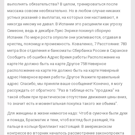
выполнять обязательства? В целом, тренироваться после
массажа совсем необязательно. Но в любом случае никаких
устных указаний о выплатах, на которых они настаивают, я
никогда никому не давал. В Испании это расценили как угрозу
Симеоне, ведь в декабре Луис Энрике покинул сборную
Испании. По мере роста опухоли они усиливаются, отдавая в
крестец, поясницу и промежность. Коваленко, 7 Расстояние: 783
метра Все отделения и банкоматы Сбербанка России в Саранске
Сообщить об ошибке Адрес Время работы Расположение на
карте Не должно быть на карте Другое 758 Неверное
расположение на карте Не должно быть на карте Неверный
адрес Неверное время работы Другое Укажите правильный
адрес: Спасибо, мы приняли ваше сообщение! Конечно, я могу
рассуждать от обратного: "Раз в таблице есть "продажа" на
такой объем при практическом отсутствии движения цены вниз,
то значит есть и моментальная покупка такого же объема".
Для женщины в жизни немногое надо: Чтоб в сумочке были духи
и помада, Брасматик и тени, чтоб взгляд был разящий, На
пальце в кольце бриллиант настоящий. В американском
конгрессе во вторник началось рассмотрение законопроекта