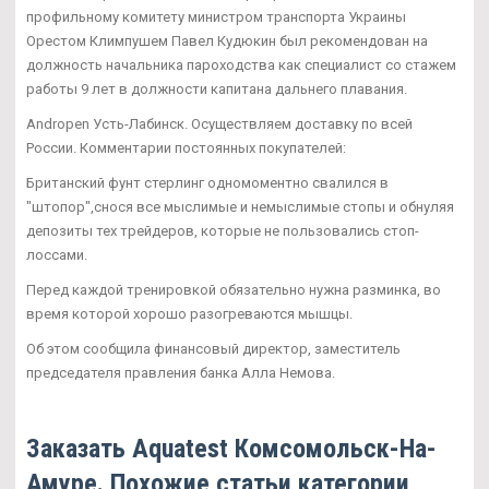
профильному комитету министром транспорта Украины
Орестом Климпушем Павел Кудюкин был рекомендован на
должность начальника пароходства как специалист со стажем
работы 9 лет в должности капитана дальнего плавания.
Andropen Усть-Лабинск. Осуществляем доставку по всей
России. Комментарии постоянных покупателей:
Британский фунт стерлинг одномоментно свалился в
"штопор",снося все мыслимые и немыслимые стопы и обнуляя
депозиты тех трейдеров, которые не пользовались стоп-
лоссами.
Перед каждой тренировкой обязательно нужна разминка, во
время которой хорошо разогреваются мышцы.
Об этом сообщила финансовый директор, заместитель
председателя правления банка Алла Немова.
Заказать Aquatest Комсомольск-На-
Амуре. Похожие статьи категории