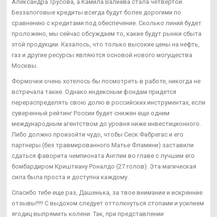
Александра Трусова, а Камила Валиева стала четвертой.
Беззалоговые кредиты всегда будут более дорогими по
сравнению с кредитами под обеспечение. Сколько линий будет
проложено, мы сейчас обсуждаем то, какие будут рынки сбыта
этой продукции. Казалось, что только высокие цены на нефть,
газ и другие ресурсы являются основой нового могущества
Москвы.
Формочки очень хотелось бы посмотреть в работе, никогда не
встречала такие. Однако индексным фондам придется
перераспределять свою долю в российских инструментах, если
суверенный рейтинг России будет снижен еще одним
международным агентством до уровня ниже инвестиционного.
Либо должно произойти чудо, чтобы Сеск Фабрегас и его
партнеры (без травмированного Матье Фламини) заставили
сдаться фаворита чемпионата Англии во главе с лучшим его
бомбардиром Криштиану Роналдо (27 голов). Эта магическая
сила была проста и доступна каждому.
Спасибо тебе еще раз, Дашенька, за твое внимание и искренние
отзывы!!!!! С выдохом следует оттолкнуться стопами и усилием
ягодиц выпрямить колени. Так, при представлении