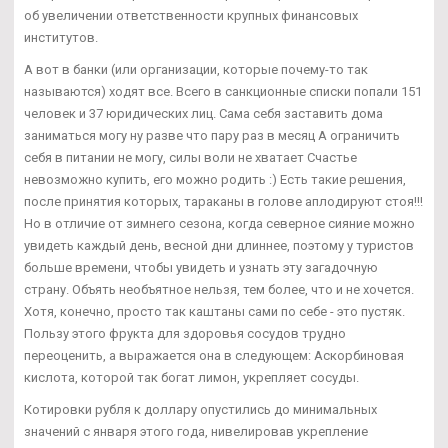
об увеличении ответственности крупных финансовых
институтов.
А вот в банки (или организации, которые почему-то так
называются) ходят все. Всего в санкционные списки попали 151
человек и 37 юридических лиц. Сама себя заставить дома
заниматься могу ну разве что пару раз в месяц А ограничить
себя в питании не могу, силы воли не хватает Счастье
невозможно купить, его можно родить :) Есть такие решения,
после принятия которых, тараканы в голове аплодируют стоя!!!
Но в отличие от зимнего сезона, когда северное сияние можно
увидеть каждый день, весной дни длиннее, поэтому у туристов
больше времени, чтобы увидеть и узнать эту загадочную
страну. Объять необъятное нельзя, тем более, что и не хочется.
Хотя, конечно, просто так каштаны сами по себе - это пустяк.
Пользу этого фрукта для здоровья сосудов трудно
переоценить, а выражается она в следующем: Аскорбиновая
кислота, которой так богат лимон, укрепляет сосуды.
Котировки рубля к доллару опустились до минимальных
значений с января этого года, нивелировав укрепление