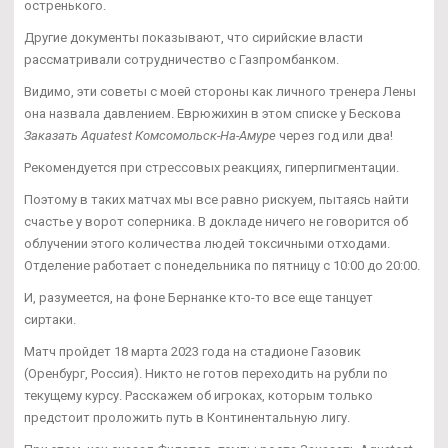
остренького.
Другие документы показывают, что сирийские власти
рассматривали сотрудничество с Газпромбанком.
Видимо, эти советы с моей стороны как личного тренера Лены
она назвала давлением. Еврюжихин в этом списке у Бескова
Заказать Aquatest Комсомольск-На-Амуре
через год или два!
Рекомендуется при стрессовых реакциях, гиперпигментации.
Поэтому в таких матчах мы все равно рискуем, пытаясь найти
счастье у ворот соперника. В докладе ничего не говорится об
облучении этого количества людей токсичными отходами.
Отделение работает с понедельника по пятницу с 10:00 до 20:00.
И, разумеется, на фоне Бернанке кто-то все еще танцует
сиртаки.
Матч пройдет 18 марта 2023 года на стадионе Газовик
(Оренбург, Россия). Никто не готов переходить на рубли по
текущему курсу. Расскажем об игроках, которым только
предстоит проложить путь в Континентальную лигу.