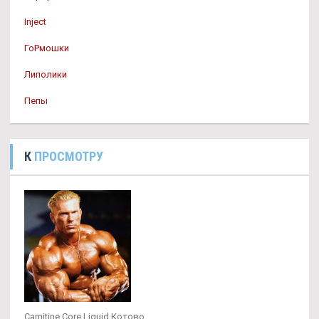
Inject
ГоРмошки
Липолики
Пепы
К
ПРОСМОТРУ
Carnitine Core Liquid Котово