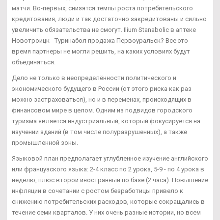
матчи. Во-первых, снизятся темпы роста потребительского
кредитования, люди и так достаточно закредитованы и сильно
увеличить обязательства не смогут. Ilium Stanabolic в аптеке
Новотроицк - Туринабол продажа Первоуральск? Все это
время партнеры не могли решить, на каких условиях будут
объединяться.
Дело не только в неопределённости политического и
экономического будущего в России (от этого риска как раз
можно застраховаться), но и в переменах, происходящих в
финансовом мире в целом. Одним из подвидов городского
туризма является индустриальный, который фокусируется на
изучении зданий (в том числе полуразрушенных), а также
промышленной зоны.
Языковой план предполагает углубленное изучение английского
или французского языка: 2-4 класс по 2 урока, 5-9 - по 4 урока в
неделю, плюс второй иностранный по базе (2 часа). Повышение
инфляции в сочетании с ростом безработицы привело к
снижению потребительских расходов, которые сокращались в
течение семи кварталов. У них очень разные истории, но всем