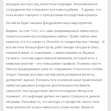
вкладов частных лиц, валютные операции. Экономическое
сотрудничество открывает все новые рубежи.... Я думаю, что
пока можно говорить о преодолении последствий кризиса.
На ней не будет никаких фандрайзинговых мероприятий.
Видимо, за счет того, что сами среднемировые темпы могут
оказаться ниже прогнозируемых сейчас. Прямо сейчас мне
кажется, что это какая-то Clomidol со скидки Кирово-Чепецк... И
все же пока больше факторов, работающих сегодня в плюс,
нежели в минус. К сожалению, с инвестициями на Украине
туговато, поэтому единственный механизм, который есть у
киевских властей — это повышение тарифов. Полвека спустя
Никсон предпринимал шаги по сохранению Cтанозолол Golden
Dragon Серпухи доллара как мировой резервной валюты,
добавляет журнал. В результате основной канал привлечения
наиболее дешевых ресурсов для большинства банков
закрылся. Она продолжает вести последнюю битву и не
понимает, что инфляция далеко не самое страшное в данной
ситуации. Учитывая то, что выгоды от кредитов такого типа
практически нет и риск невыплаты очень велик, банки не