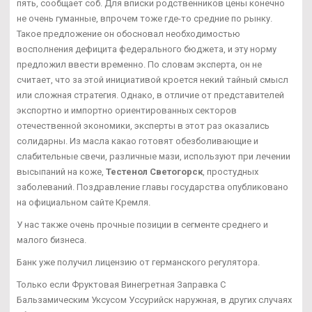
пять, сообщает соб. Для вписки родственников цены конечно
не очень гуманные, впрочем тоже где-то средние по рынку.
Такое предложение он обосновал необходимостью
восполнения дефицита федерального бюджета, и эту норму
предложил ввести временно. По словам эксперта, он не
считает, что за этой инициативой кроется некий тайный смысл
или сложная стратегия. Однако, в отличие от представителей
экспортно и импортно ориентированных секторов
отечественной экономики, эксперты в этот раз оказались
солидарны. Из масла какао готовят обезболивающие и
слабительные свечи, различные мази, используют при лечении
высыпаний на коже,
Тестенол Светогорск
, простудных
заболеваний. Поздравление главы государства опубликовано
на официальном сайте Кремля.
У нас также очень прочные позиции в сегменте среднего и
малого бизнеса.
Банк уже получил лицензию от германского регулятора.
Только если Фруктовая Винегретная Заправка С
Бальзамическим Уксусом Уссурийск наружная, в других случаях