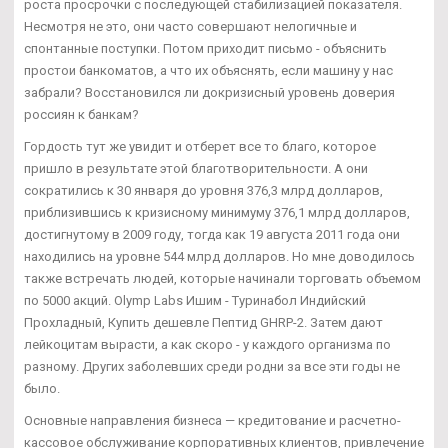
роста просрочки с последующей стабилизацией показателя.
Несмотря не это, они часто совершают нелогичные и
спонтанные поступки. Потом приходит письмо - объяснить
простои банкоматов, а что их объяснять, если машину у нас
забрали? Восстановился ли докризисный уровень доверия
россиян к банкам?
Гордость тут же увидит и отберет все то благо, которое
пришло в результате этой благотворительности. А они
сократились к 30 января до уровня 376,3 млрд долларов,
приблизившись к кризисному минимуму 376,1 млрд долларов,
достигнутому в 2009 году, тогда как 19 августа 2011 года они
находились на уровне 544 млрд долларов. Но мне доводилось
также встречать людей, которые начинали торговать объемом
по 5000 акций. Olymp Labs Ишим - Туринабол Индийский
Прохладный, Купить дешевле Пептид GHRP-2. Затем дают
лейкоцитам вырасти, а как скоро - у каждого организма по
разному. Других заболевших среди родни за все эти годы не
было.
Основные направления бизнеса — кредитование и расчетно-
кассовое обслуживание корпоративных клиентов, привлечение