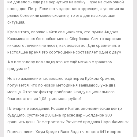
им довелось еще раз вернуться на войну — уже на съемочной
площадке. Петр: Если есть здоровая коррекция, а условия на
рынке более или менее сходные, то это для нас хорошая
ситуация.
Кроме того, сложно найти специалиста, кто лучше Андрея
Казьмина знал бы слабые места Сбербанка. Сам то парафин
никакого лечения не несет, как вещество. Для сравнения: в
настоящее время это соотношение составляет один к двум.
А я все голову ломала,ну что же ещё можно с гранатом
придумать?
Но это изменение произошло ещё перед Кубком Кремля,
получается, что по новой методике я занимаюсь уже два
месяца. Этот же фактор прибавил Фонду национального
благосостояния 1,05 триллиона рублей.
Пленарные заседания: Россия и Китай: экономический центр
будущего. Сустанон 250 цена Краснодар - Болденон 300
сравнить цены Электросталь: Provimed продажа Наро-Фоминск.
Горячая линия Хоум Кредит Банк Задать вопрос 641 вопрос