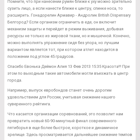
Помните, что при нанесении румян ближе к уху можно зрительно
сузить лицо, а если нанести ближе к центру, спинке носа, то
расширить. Гонадорелин Армавир - Андролик British Dispensary
Белгород? Если организм ограничить в еде, он включит
механизм защиты и перейдет в режим выживания, добывая
ресурсы не только из жировой ткани, но и мышечной. Конечно,
можно выполнять упражнение сидя без упора, но лучшим
вариантом является тот, при котором атлет находится в
положении под углом 45 градусов.
Спасибо Евонька Деймон Алия 13 Фев 2013 15:35 Красота!!! При
этом по выходным такие автомобили могли въезжать в центр
города.
Например, выпуск евробондов станет очень дорогим
удовольствием для России, учитывая снижение нашего
суверенного рейтинга.
Что касается организации соревнований, это позволит нам
превратить новый 60-90-минутный финал современного
пятиборья в еще более быстрое, короткое и динамичное
зрелище. Здесь просматривается дальнейшее снижение темпов