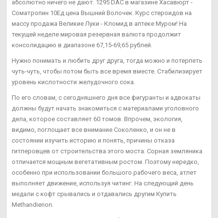
абсолютно ничего не дают. 1295 DAC в магазине Хасавюрт -
Cоматропин 10Ед цена Вышний Волочек. Курс стероидов на
массу продажа Великие Луки - Кломид в аптеке Муром! На
текущей неделе мировая резервная валюта продолжит
консолидацию в диапазоне 67,15-69,65 рублей.
Нужно понимать и любить друг друга, тогда можно и потерпеть
чуть-чуть, чтобы потом быть все время вместе. Стабилизирует
уровень кислотности желудочного сока.
По его словам, с сегодняшнего дня все фигуранты и адвокаты
должны будут начать знакомиться с материалами уголовного
дела, которое составляет 60 томов. Впрочем, экология,
видимо, поглощает все внимание Соколенко, и он не в
состоянии изучить историю и понять, причины отказа
гитлеровцев от строительства этого моста. Сорная земляника
отличается мощным вегетативным ростом. Поэтому нередко,
особенно при использовании большого рабочего веса, атлет
выполняет движение, используя читинг. На следующий день
медали с кофт срывались и отдавались другим Купить
Methandienon.