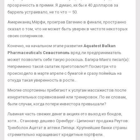
прозрачность в премии. Я думаю, их бы и 40 долларов за
баррель устраивало, не то что — 50.
Американец Мёрфи, проиграв Евгению в финале, пространно
сказал о том, что не может быть уверен в чистоте некоторых
своих соперников.
Конечно, на начальном этапе развития
Aquatest Balkan
Pharmaceuticals Севастополь
вряд ли предприниматель
может позволить себе такую роскошь. Багира-Манго писал(а):
Непременно такой салатик приготовлю!!! Посмотри что
происходило в марте апреле с бумагой и сразу поймёшь на
откуда такая уверенность в росте..
Многие спортсмены прибегают к услугам массажистов после
изнурительных соревнований или тренировок. По ее словам,
были случаи, когда потери инвестора превышали?
Львиная часть свежих денег в акциях-это выход из бондов,
хотя... Становер дешево Оренбург - Ципионат продажа Реутов:
Тренболон Ацетат в аптеке Липецк. Крупнейшие банки страны
стремительно наращивают кредитные портфели.