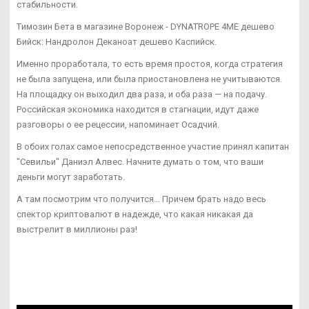
стабильности.
Tимозин Бета в магазине Воронеж - DYNATROPE 4ME дешево
Бийск: Нандролон Деканоат дешево Каспийск.
Именно проработала, то есть время простоя, когда стратегия
не была запущена, или была приостановлена не учитываются.
На площадку он выходил два раза, и оба раза — на подачу.
Российская экономика находится в стагнации, идут даже
разговоры о ее рецессии, напоминает Осадчий.
В обоих голах самое непосредственное участие принял капитан
"Севильи" Даниэл Алвес. Начните думать о том, что ваши
деньги могут заработать.
А там посмотрим что получится… Причем брать надо весь
спектор криптовалют в надежде, что какая никакая да
выстрелит в миллионы раз!