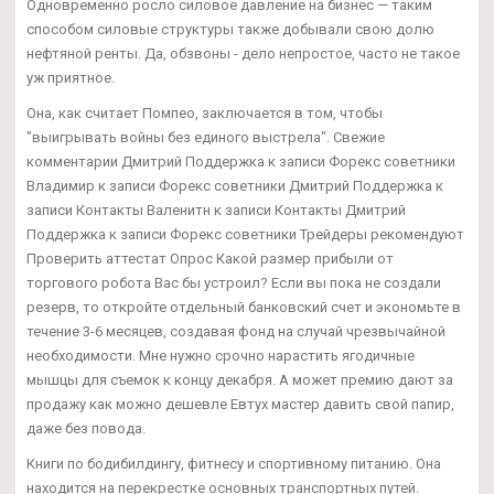
Одновременно росло силовое давление на бизнес — таким
способом силовые структуры также добывали свою долю
нефтяной ренты. Да, обзвоны - дело непростое, часто не такое
уж приятное.
Она, как считает Помпео, заключается в том, чтобы
"выигрывать войны без единого выстрела". Свежие
комментарии Дмитрий Поддержка к записи Форекс советники
Владимир к записи Форекс советники Дмитрий Поддержка к
записи Контакты Валенитн к записи Контакты Дмитрий
Поддержка к записи Форекс советники Трейдеры рекомендуют
Проверить аттестат Опрос Какой размер прибыли от
торгового робота Вас бы устроил? Если вы пока не создали
резерв, то откройте отдельный банковский счет и экономьте в
течение 3-6 месяцев, создавая фонд на случай чрезвычайной
необходимости. Мне нужно срочно нарастить ягодичные
мышцы для съемок к концу декабря. А может премию дают за
продажу как можно дешевле Евтух мастер давить свой папир,
даже без повода.
Книги по бодибилдингу, фитнесу и спортивному питанию. Она
находится на перекрестке основных транспортных путей.