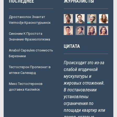
ПОСЛЕДНЕЕ
ЖУРНАЛИСТЫ
Дростанолон Энантат
Vermodje Краснотурьинск
Синоним К Простота
Значение Фразеологизма
ЦИТАТА
Anabol Capsules стоимость
Березники
Происходит это из-за
Тестостерон Пропионат в
слабой ягодичной
аптеке Салехард
мускулатуры и
жировых отложений.
Микс Тестостеронов
В постановлении
доставка Каспийск
установлены
ограничения по
площади квартир или
домов, которые