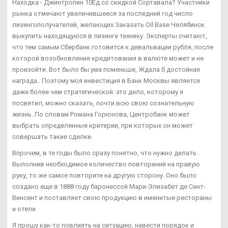
Находка - Джинтропин 10Ед со скидкой Сортавала? Участники
рынка отмечают увеличившееся за последний год число
лизингополучателей, желающих Заказать Oil Base Челябинск
выкупить находящуюся в лизинге технику. Эксперты считают,
что тем самым Сбербанк готовится к девальвации рубля, после
которой возобновления кредитования в валюте может и не
произойти. Вот было бы ума поменьше, Ждала б достойная
награда.. Поэтому моя инвестиция в Банк Москвы является
даже более чем стратегической: это дело, которому я
посвятил, можно сказать, почти всю свою сознательную
жизнь. По словам Романа Горюнова, Центробанк может
выбрать определенные критерии, при которых он может
совершать такие сделки.
Впрочем, в те годы было сразу понятно, что нужно делать.
Выполнив необходимое количество повторений на правую
руку, то же самое повторите на другую сторону. Оно было
создано еще в 1888 году баронессой Мари-Элизабет де Сент-
Винсент и поставляет свою продукцию в именитые рестораны
и отели.
Я прошу как-то повлиять на ситуацию, навести порядок и