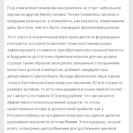
Под этим впечатлением мы выгрузились на старт, небольшой
пирсик на другом берегу залива. Позже появились сигналы о
грядущем развороте, а спекулянты, как казалось, взвинчивали
цены быстрее, чем это было оправдано физическим рынком.
Этот спрос в значительной мере приходится на форвардные
контракты, которые позволяют этим участникам рынка
зафиксировать стоимость приобретения иностранной валюты
в будущем на достаточно привлекательном для них уровне,
страхуя таким образом свои риски, связанные с погашением
валютных долгов и импортом, добавил замдиректора
департамента Центробанка. Вклады физических лиц в одном
только Балтийском Банке (еще раз напомним, 87-м в стране по
размеру активов, то есть находящемся в конце первой сотни)
на 1 августа составили 57,6 млрд рублей. Что же касается
эффективности использования средств, то столь
существенных потерь в доналоговой прибыли, как у
Россельхозбанка, не продемонстрировал ни один из десятки
крупнейших игроков по итогам
Почеп
. Эти коридоры, скорее
всего, оговорены центробанками для достижения ценовой