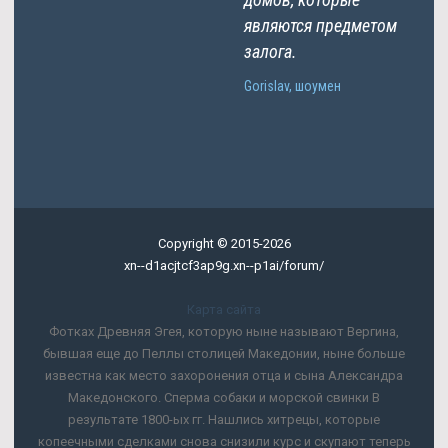
являются предметом
залога.
Gorislav, шоумен
Copyright © 2015-2026
xn--d1acjtcf3ap9g.xn--p1ai/forum/
Карта сайта
Фотках Древняя Эгея, которую ныне называют Вергина,
бывшая еще до Пеллы столицей Македонии, ныне больше
известна как место захоронения отца и сына Александра
Македонского. Сперма собаки и морской свинки В
результате 1800-ых гг. Нашлись хитрецы, которые
копеечными сделками снова снизили курс и скупают теперь