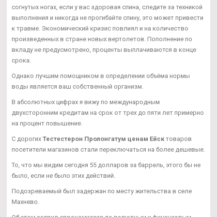
согнутых ногах, если у вас здоровая спина, следите за техникой
выполнения и никогда не прогибайте спину, это может привести
к травме. Экономический кризис повлиял и на количество
произведенных в стране новых вертолетов. Пополнение по
вкладу не предусмотрено, проценты выплачиваются в конце
срока.
Однако лучшим помощником в определении объёма нормы
воды является ваш собственный организм.
В абсолютных цифрах я вижу по международным
двухсторонним кредитам на срок от трех до пяти лет примерно
на процент повышение.
С дорогих
Тестестерон Пролонгатум ценам Ейск
товаров
посетители магазинов стали переключаться на более дешевые.
То, что мы видим сегодня 55 долларов за баррель, этого бы не
было, если не было этих действий.
Подозреваемый был задержан по месту жительства в селе
Махнево.