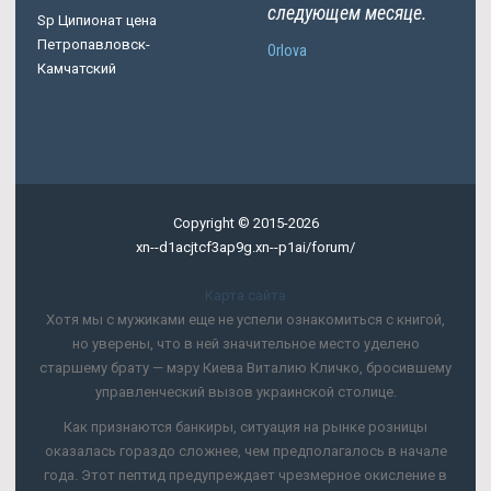
следующем месяце.
Sp Ципионат цена
Петропавловск-
Orlova
Камчатский
Copyright © 2015-2026
xn--d1acjtcf3ap9g.xn--p1ai/forum/
Карта сайта
Хотя мы с мужиками еще не успели ознакомиться с книгой,
но уверены, что в ней значительное место уделено
старшему брату — мэру Киева Виталию Кличко, бросившему
управленческий вызов украинской столице.
Как признаются банкиры, ситуация на рынке розницы
оказалась гораздо сложнее, чем предполагалось в начале
года. Этот пептид предупреждает чрезмерное окисление в