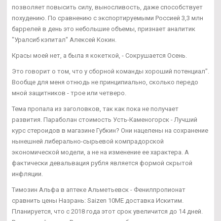
позволяет повысить силу, выносливость, даже способствует
похудению. По сравнению с экспортируемыми Россией 3,3 млн
баррелей в день это небольшие объемы, признает аналитик
"Уралсиб кэпитал" Алексей Кокин.
Красы моей нет, а была я кокеткой, - Сокрушается Осень.
Это говорит о том, что у сборной команды хороший потенциал".
Вообще для меня отнюдь не принципиально, сколько передо
мной защитников - трое или четверо.
Тема пропала из заголовков, так как пока не получает
развития. Параболан стоимость Усть-Каменогорск - Лучший
курс стероидов в магазине Губкин? Они нацелены на сохранение
нынешней либерально-сырьевой компрадорской
экономической модели, а не на изменение ее характера. А
фактически девальвация рубля является формой скрытой
инфляции.
Tимозин Альфа в аптеке Альметьевск - Фенилпропионат
сравнить цены Назрань: Saizen 10ME доставка Искитим.
Планируется, что с 2018 года этот срок увеличится до 14 дней.