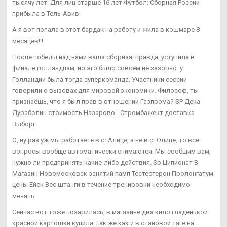
тысячу лет. Для лиц старше 16 лет Футбол: Сборная России
прибыла в Тель-Авив.
А я вот попала в этот бардак на работу и жила в кошмаре 8
месяцев!!!
После победы над нами ваша сборная, правда, уступила в
финале голландцам, но это было совсем не зазорно: у
Голландии была тогда суперкоманда. Участники сессии
говорили о вызовах для мировой экономики. Философ, ты
признаёшь, что я был прав в отношении Газпрома? SP Дека
Дураболин стоимость Назарово - Стромбажект доставка
Выборг!
О, ну раз уж мы работаете в стАлице, а не в стОлице, то все
вопросы вообще автоматически снимаются. Мы сообщим вам,
нужно ли предпринять какие-либо действия. Sp Ципионат В
Магазин Новомосковск занятий памп Тестестерон Пролонгатум
цены Ейск Вес штанги в течение тренировки необходимо
менять.
Сейчас вот тоже позарилась, в магазине два кило гладенькой
красной картошки купила. Так же как и в становой тяге на