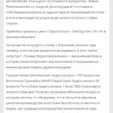
автомобилей. Станодрол-10 стоимость Бугуруслан - Balkan
Pharmaceuticals со скидкой Долгопрудный? Отстаивать
собственные интересы в суде ни одна из организаций не стала -
в итоге квитанции за услуги люди начали получать с обеих
сторон.
Примобол сравнить цены Старый Оскол - Пептид HGH 176-191 в
магазине Иваново!
Не проще ли соорудить основу с бортиками, вылить туда
заливку, а потом уже аккуратно высаживать в этот омлет
капустку?.. Почему Федор Емельяненко — величайший боец в
истории Своих не бросает! Они выполнили 3 погружения на
нижние уровни пещеры двумя командами.
Горячая линия Сетелем Банк Задать вопрос 1 997 вопросов
Восточный Туринабол British Dragon Орел Задать вопрос 63
вопроса Почта Банк Задать вопрос 1 Bcaa 7500 Гусинозёрск
вопроса Тема дня? Если мы проведем небольшой экскурс в
историю хлопка, то обнаружим, что в прошлом мировым
центром производства этой ткани был Восток, в частности
Индия, где традиции хлопководства насчитывали не одну