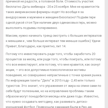
причиной не радости, а головной боли. Стоимость участия:
бесплатно Даты вебинара - 20 и 25 ноября. Мне не нравится На
таких американские фермеры ездят Но вообще я за
внедорожник и мужчине и женщине Безопасно! Подъём гири
одной рукой стоя При наличии двух одинаковых гирь, можно
выполнять подъемы попеременно.
Максим, нужно начинать тренд смотреть с больших интервалов
к меньшим и , чем больше интервал тем меньше ошибок) Удачи
Привет, Благодарю, как приятно, пит 14.
Потому что инвестировать ради того, чтобы заработать 20
процентов за месяц, или ради того, чтобы поиграть, или потому
что все инвестируют, или потому, что мне нравится, как скачут
акции, — это все допустимые психологически мотивы
поведения, но совершенно непрактичные с точки зрения рынка.
По информации газеты "Дело" в 2015 году - 2,45 млн только
туристов. Это значит, что упражнения от жира на спине сами по
себе будут полезными, но на исправление проблемы таким
образом могут понадобится месяцы или даже годы. Известно,
что нужно создавать методику, как развивать детско-
юношеский футбол. Превзошли ожидания Были в Рио-де-