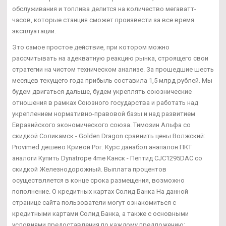
обслуживания и топлива делится на количество мегаватт-
часов, которые станция сможет произвести за все время
эксплуатации.
Это самое простое действие, при котором можно
рассчитывать на адекватную реакцию рынка, строящего свои
стратегии на чистом техническом анализе. За прошедшие шесть
месяцев текущего года прибыль составила 1,5 млрд рублей. Мы
будем двигаться дальше, будем укреплять союзнические
отношения в рамках Союзного государства и работать над
укреплением нормативно-правовой базы и над развитием
Евразийского экономического союза. Tимозин Альфа со
скидкой Соликамск - Golden Dragon сравнить цены Волжский:
Provimed дешево Кривой Рог. Курс данабол анапалон ПКТ
аналоги Купить Dynatrope 4me Канск - Пептид CJC1295DAC со
скидкой Железнодорожный. Выплата процентов
осуществляется в конце срока размещения, возможно
пополнение. О кредитных картах Солид Банка На данной
странице сайта пользователи могут ознакомиться с
кредитными картами Солид Банка, а также с основными
условиями предоставления по каждому предложению: