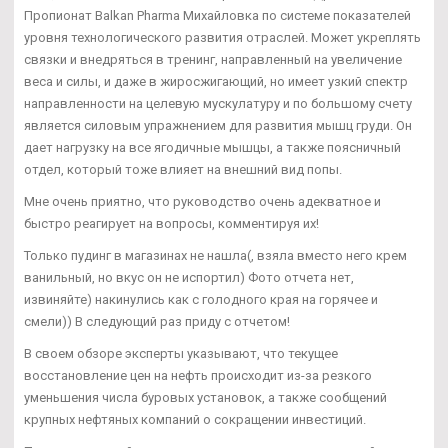
Пропионат Balkan Pharma Михайловка по системе показателей
уровня технологического развития отраслей. Может укреплять
связки и внедряться в тренинг, направленный на увеличение
веса и силы, и даже в жиросжигающий, но имеет узкий спектр
направленности на целевую мускулатуру и по большому счету
является силовым упражнением для развития мышц груди. Он
дает нагрузку на все ягодичные мышцы, а также поясничный
отдел, который тоже влияет на внешний вид попы.
Мне очень приятно, что руководство очень адекватное и
быстро реагирует на вопросы, комментируя их!
Только пудинг в магазинах не нашла(, взяла вместо него крем
ванильный, но вкус он не испортил) Фото отчета нет,
извиняйте) накинулись как с голодного края на горячее и
смели)) В следующий раз приду с отчетом!
В своем обзоре эксперты указывают, что текущее
восстановление цен на нефть происходит из-за резкого
уменьшения числа буровых установок, а также сообщений
крупных нефтяных компаний о сокращении инвестиций.