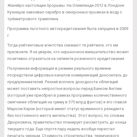
Жанейро настоящие прорывы. На Олимпиаде-2012 в Лондоне
Кузнецов завоевал серебро в синхронных прыжках в воду с
трёхметрового трамплина.
Программа льготного автокредитования была запущена в 2009
г.
Тогда рейтинговые агентства снижают те рейтинги, что им
присвоили. Я не уверен, что нерыночное вмешательство может
позитивно отразиться на сегменте розничного кредитования.
Полученная информация в режиме реального времени
посредством цифровых каналов коммуникаций доносилась до
предпринимателей. Резкий всплеск доходности облигаций
может поставить непростые вопросы перед Банком Англии
(который уже приобрел в рамках программы количественного
смягчения облигаций на сумму в 375 млрд фунтов) и его главой
Марком Карни (который имеет статус временного резидента
без постоянного места жительства). Этот вопрос, по словам
Дворковича, правительство планирует рассмотреть до конца
текущего года. Еще спустя пару недель вообще перестал
печатать черным. Стоимость строительства, технического