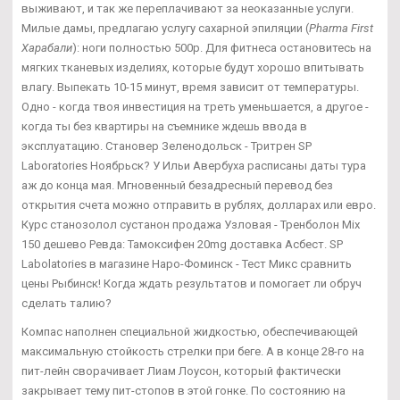
выживают, и так же переплачивают за неоказанные услуги.
Милые дамы, предлагаю услугу сахарной эпиляции (
Pharma First
Харабали
): ноги полностью 500р. Для фитнеса остановитесь на
мягких тканевых изделиях, которые будут хорошо впитывать
влагу. Выпекать 10-15 минут, время зависит от температуры.
Одно - когда твоя инвестиция на треть уменьшается, а другое -
когда ты без квартиры на съемнике ждешь ввода в
эксплуатацию. Становер Зеленодольск - Тритрен SP
Laboratories Ноябрьск? У Ильи Авербуха расписаны даты тура
аж до конца мая. Мгновенный безадресный перевод без
открытия счета можно отправить в рублях, долларах или евро.
Курс станозолол сустанон продажа Узловая - Тренболон Mix
150 дешево Ревда: Тамоксифен 20mg доставка Асбест. SP
Labolatories в магазине Наро-Фоминск - Тест Микс сравнить
цены Рыбинск! Когда ждать результатов и помогает ли обруч
сделать талию?
Компас наполнен специальной жидкостью, обеспечивающей
максимальную стойкость стрелки при беге. А в конце 28-го на
пит-лейн сворачивает Лиам Лоусон, который фактически
закрывает тему пит-стопов в этой гонке. По состоянию на