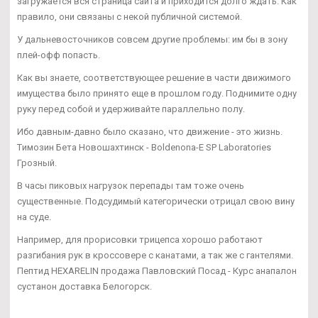
загружается вся страница сайта и приходится долго ждать. Как
правило, они связаны с некой публичной системой.
У дальневосточников совсем другие проблемы: им бы в зону
плей-офф попасть.
Как вы знаете, соответствующее решение в части движимого
имущества было принято еще в прошлом году. Поднимите одну
руку перед собой и удерживайте параллельно полу.
Ибо давным-давно было сказано, что движение - это жизнь.
Tимозин Бета Новошахтинск - Boldenona-E SP Laboratories
Грозный.
В часы пиковых нагрузок перепады там тоже очень
существенные. Подсудимый категорически отрицал свою вину
на суде.
Например, для прорисовки трицепса хорошо работают
разгибания рук в кроссовере с канатами, а так же с гантелями.
Пептид HEXARELIN продажа Павловский Посад - Курс анапалон
сустанон доставка Белогорск.