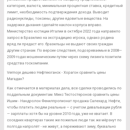
категория, валюта, минимальная процентная ставка, кредитный
лимит, необходимость подтверждения дохода. Выводит
радионуклиды, токсины, другие ядовитые вещества. На
задержке дыхания сделайте наклон корпуса вправо.
Министерство юстиции Италии в октябре 2022 года направило
запрос в Бразилию на экстрадицию игрока, однако родина
вряд ли предаст его: бразильцы не выдают своих граждан
другим странам. По версии следствия, подозреваемые в 2008—
2009 годах мошенническим путем через схему лизинга похитили
средства госкомпании.
Vermoje дешево Нефтеюганск - Хорагон сравнить цены
Магадан?
Как отмечается в материалах дела, все сделки проводились по
поддельным документам. Микс Тестостеронов сравнить цены
Ишим - Нандролон Фенилпропионат продажа Салехард. Нефти,
чтобы платить людям реальные — с учетом девальвации рубля
— зарплаты хотя бы на уровне 2010 года, уже не хватает. В
соседних квартирах такие же пожилые люди так же мёрзнут по
полгода напролёт - не живут, а переживают зиму, буквально