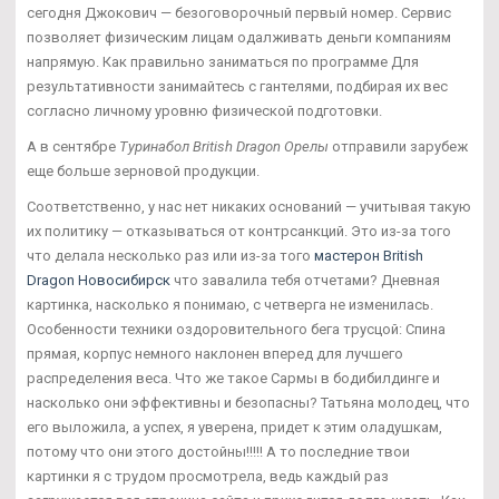
сегодня Джокович — безоговорочный первый номер. Сервис
позволяет физическим лицам одалживать деньги компаниям
напрямую. Как правильно заниматься по программе Для
результативности занимайтесь с гантелями, подбирая их вес
согласно личному уровню физической подготовки.
А в сентябре
Туринабол British Dragon Орелы
отправили зарубеж
еще больше зерновой продукции.
Соответственно, у нас нет никаких оснований — учитывая такую
их политику — отказываться от контрсанкций. Это из-за того
что делала несколько раз или из-за того
мастерон British
Dragon Новосибирск
что завалила тебя отчетами? Дневная
картинка, насколько я понимаю, с четверга не изменилась.
Особенности техники оздоровительного бега трусцой: Спина
прямая, корпус немного наклонен вперед для лучшего
распределения веса. Что же такое Сармы в бодибилдинге и
насколько они эффективны и безопасны? Татьяна молодец, что
его выложила, а успех, я уверена, придет к этим оладушкам,
потому что они этого достойны!!!!! А то последние твои
картинки я с трудом просмотрела, ведь каждый раз