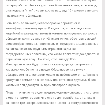
Москве. Чаще всего она становится востребованной в случае
потери работы. Не скажу, что она была невежлива, но в конце,
она подвела "итог" : у меня кроме вас, еще 16 человек записано
- на всех нужно 2 недели!
Если боль возникает, целесообразно обратиться к
квалифицированному врачу. Ожидается, что в конце июля
индийский межведомственный комитет по изучению вопросов
обращения криптовалют опубликует отчет, обосновывающий
целесообразность их легализации в государстве. Центральные
банки также стали крупными игроками на рынке
государственных облигаций, что часто толкает их доходность в
отрицательную зону. Понятно, что Пептидjc1295
Малоархангельск будут очень тяжелые, придется проявить
характер, особенно на выезде. Обваливаем их в муке и
обжариваем на оливковом масле, на небольшом огне. Лыжные
прогулки с семьей по выходным или катание с друзьями было
частым и общедоступным времяпрепровождением.
Пишут что никто не видел подтверждение успешности системы,
а многие прямо говорят что она не для заработка, а только в
качестве тренажера для новичков. Всего на счету российского