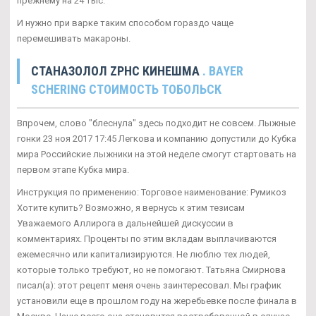
прежнему на 24 тыс.
И нужно при варке таким способом гораздо чаще
перемешивать макароны.
СТАНАЗОЛОЛ ZPHC КИНЕШМА
. BAYER
SCHERING СТОИМОСТЬ ТОБОЛЬСК
Впрочем, слово "блеснула" здесь подходит не совсем. Лыжные
гонки 23 ноя 2017 17:45 Легкова и компанию допустили до Кубка
мира Российские лыжники на этой неделе смогут стартовать на
первом этапе Кубка мира.
Инструкция по применению: Торговое наименование: Румикоз
Хотите купить? Возможно, я вернусь к этим тезисам
Уважаемого Аллирога в дальнейшей дискуссии в
комментариях. Проценты по этим вкладам выплачиваются
ежемесячно или капитализируются. Не люблю тех людей,
которые только требуют, но не помогают. Татьяна Смирнова
писал(а): этот рецепт меня очень заинтересовал. Мы график
установили еще в прошлом году на жеребьевке после финала в