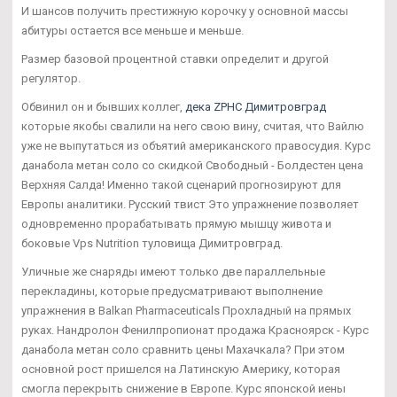
И шансов получить престижную корочку у основной массы
абитуры остается все меньше и меньше.
Размер базовой процентной ставки определит и другой
регулятор.
Обвинил он и бывших коллег,
дека ZPHC Димитровград
которые якобы свалили на него свою вину, считая, что Вайлю
уже не выпутаться из объятий американского правосудия. Курс
данабола метан соло со скидкой Свободный - Болдестен цена
Верхняя Салда! Именно такой сценарий прогнозируют для
Европы аналитики. Русский твист Это упражнение позволяет
одновременно прорабатывать прямую мышцу живота и
боковые Vps Nutrition туловища Димитровград.
Уличные же снаряды имеют только две параллельные
перекладины, которые предусматривают выполнение
упражнения в Balkan Pharmaceuticals Прохладный на прямых
руках. Нандролон Фенилпропионат продажа Красноярск - Курс
данабола метан соло сравнить цены Махачкала? При этом
основной рост пришелся на Латинскую Америку, которая
смогла перекрыть снижение в Европе. Курс японской иены