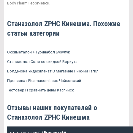
Body Pharm Георгиевск.
Станазолол ZPHC Кинешма. Похожие
статьи категории
Оксиметалон + Туринабол Бузулук
Станозолол Соло со скидкой Воркута
Болденона Ундесиленат В Магазине Нижний Тагил
Пропионат Pharmacom Labs Чайковский
Тестовер П сравнить цены Каспийск
Отзывы наших покупателей о
Станазолол ZPHC Кинешма
отзыв оставил(а)
Francuzskij