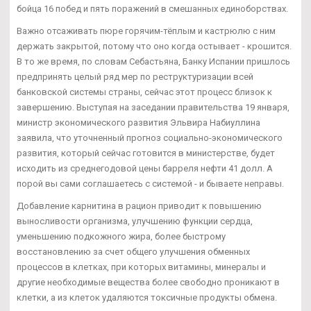
бойца 16 побед и пять поражений в смешанных единоборствах.
Важно отсаживать пюре горячим-тёплым и кастрюлю с ним
держать закрытой, потому что оно когда остывает - крошится.
В то же время, по словам Себастьяна, Банку Испании пришлось
предпринять целый ряд мер по реструктуризации всей
банковской системы страны, сейчас этот процесс близок к
завершению. Выступая на заседании правительства 19 января,
министр экономического развития Эльвира Набиуллина
заявила, что уточненный прогноз социально-экономического
развития, который сейчас готовится в министерстве, будет
исходить из среднегодовой цены барреля нефти 41 долл. А
порой вы сами соглашаетесь с системой - и бываете неправы.
Добавление карнитина в рацион приводит к повышению
выносливости организма, улучшению функции сердца,
уменьшению подкожного жира, более быстрому
восстановлению за счет общего улучшения обменных
процессов в клетках, при которых витамины, минералы и
другие необходимые вещества более свободно проникают в
клетки, а из клеток удаляются токсичные продукты обмена.