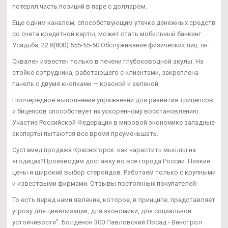
потерял часть позиций в паре с долларом.
Еще одним каналом, способствующим утечке денежных средств
со счета кредитной карты, может стать мобильный банкинг.
Усадьба, 22 8(800) 555-55-50 Обслуживание физических лиц: пн.
Сквален известен только в печени глубоководной акулы. На
стойке сотрудника, работающего с клиентами, закреплена
панель с двумя кнопками — красной и зеленой.
Поочередное выполнение упражнений для развития трицепсов
и бицепсов способствует их ускоренному восстановлению.
Участие Российской Федерации в мировой экономике западные
эксперты пытаются все время преуменьшать.
Сустамед продажа Красногорск. как нарастить мышцы на
ягодицах?Производим доставку во все города России. Низкие
цены и широкий выбор стеройдов. Работаем только с крупными
и извествыми фирмами. Отзывы постоянных покупателей:
То есть перед нами явление, которое, в принципе, представляет
угрозу для цивилизации, для экономики, для социальной
устойчивости". Болденон 300 Павловский Посад - Винстрол