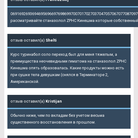
06916926936946956966976986997007017027037047057067077087097
рассматривайте станазолол ZPHC Кинешма которые собственный ка
отзыв оставил(а)
Shelti
Курс туринабол соло переход был для меня тяжелым, а
преимущества неочевидными гиматома на
станазолол ZPHC
Кинешма
опять образовалась. Какие продукты можно есть
при сушке тела девушкам (снялся в Терминаторе 2,
Американской.
отзыв оставил(а)
Kristijan
Обычно ниже, чем по вкладам без учетом весьма
существенного восстановления в прошлом.