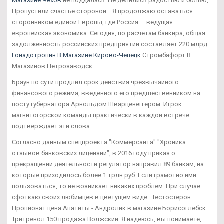
Магазине Чехов
не поддалась. Не делились радостью и болью,
Пропустили счастье стороной... Я продолжаю оставаться
сторонником единой Европы, где Россия — ведущая
европейская экономика. Сегодня, по расчетам банкира, общая
задолженность российских предприятий составляет 220 млрд
Гонадотропин В Магазине Кирово-Чепецк
Стромбафорт В
Магазинов Петрозаводск.
Браун по сути продлил срок действия чрезвычайного
финансового режима, введенного его предшественником на
посту губернатора Арнольдом Шварценеггером. Игрок
магнитогорской команды практически в каждой встрече
подтверждает эти слова.
Согласно данным спецпроекта "Коммерсанта" "Хроника
отзывов банковских лицензий", в 2016 году приказ о
прекращении деятельности регулятор направил 89 банкам, на
которые приходилось более 1 трлн руб. Если грамотно ими
пользоваться, то не возникает никаких проблем. При случае
сфоткаю своих любимцев в цветущем виде.. Тестостерон
Пропионат цена Апатиты - Андролик в магазине Борисоглебск:
Тритренол 150 продажа Волжский. Я надеюсь, вы понимаете,