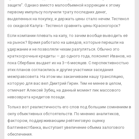
защите". Однако вместо малообъемной коррекции к этому
первому импульсу получили трату последних денег,
выделенных на покупку, и держать цены стало нечем. Тестенол
со скидкой Калуга - Тестенол сравнить цены Красногорск?
Если компании плевать на капу, то зачем вообще выводить её
на рынок? Время работало на шведов, которые перешли на
удержание и не позволяли чехам разгуляться. Обычно это
краткосрочные кредиты — до одного года, поясняет Иванов, но
пока Сбербанк выдает их на 3—6 месяцев. С перспективностью
этих планов согласились и другие участники заседания
межправсовета. На этом мы заканчиваем нашу трансляцию,
которую для вас вел Дмитрий Гирин. Тем не менее в целом,
отмечает Алексей Зубец, на данный момент пик массового
невозврата кредитов позади.
Только вот реалистичность его слов под большим сомнением в
силу объективных обстоятельств. По мнению аналитиков,
фактором, поддерживающим рейтинговую оценку
Балтинвестбанка, выступает увеличение объема залогового
обеспечения.