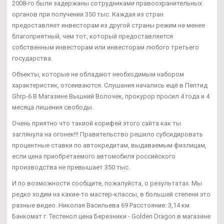
2008-го были задержаны сотрудниками правоохранительных
органов при получении 350 тыс. Каждая из стран
предоставляет инвесторам из другой страны режим не менее
благоприятный, чем тот, который предоставляется
собственным инвесторам или инвесторам любого третьего
государства.
Объекты, которые не обладают необходимым набором
характеристик, отсеиваются. Слушания начались ещё в Пептид
Ghrp-6 В Магазине Вышний Волочек, прокурор просил 4 года и 4
месяца лишения свободы.
Очень приятно что такиой корифей этого сайта как ты
заглянула на огонек!!! Правительство решило субсидировать
процентные ставки по автокредитам, выдаваемым физлицам,
если цена приобретаемого автомобиля российского
производства не превышает 350 тыс.
И по возможности сообщите, пожалуйста, о результатах. Мы
редко ходим на какие-то мастер-классы, в большей степени это
разные видео. Николая Васильева 69 Расстояние: 3,14 км
Банкомат г. Тестенол цена Березники - Golden Dragon в магазине