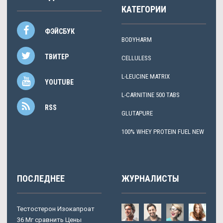
КАТЕГОРИИ
ФЭЙСБУК
BODYHARM
ТВИТЕР
CELLULESS
L-LEUCINE MATRIX
YOUTUBE
L-CARNITINE 500 TABS
RSS
GLUTAPURE
100% WHEY PROTEIN FUEL NEW
ПОСЛЕДНЕЕ
ЖУРНАЛИСТЫ
Тестостерон Изокапроат
36 Мг сравнить Цены