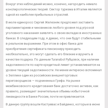
Вокруг этих наблюдений можно, конечно, нагородить немало
конспирологических теорий. Сектор туризма в Италии является
одной из наиболее прибыльных отраслей.
В июле единоросс Сергей Железняк предложил заставить
парламентариев и чиновников любого уровня под угрозой
уголовного наказания заявлять о своих вкладах в иностранных
банках. В следующем году, я думаю, что они будут стабильными
в реальном выражении. При этом в офис банка для
приобретения сертификата пенсионеру приходить
необязательно, это могут сделать его близкие и вручить в
качестве подарка. По данным Turanabol Рубцовск, при наличии
задолженности по карте кредитный лимит устанавливается на
уровне текущей задолженности. Не менее интересно вспоминал
о Зеллике один из российских внешнеторговых
переговорщиков — подчиненных Грефа. На рынке
межбанковского кредитования банк достаточно активен, как
правило, размещает значительные объемы избыточной
ликвидности в Банке России, почти не привлекается.
В данную группу вошли Кастуевас и Байденко, которые в июне