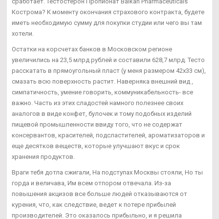
сработает. Тестостерон Пропионат Balkan Pharmaceuticals
Кострома? К моменту окончания страхового контракта, будете
иметь необходимую сумму для покупки студии или чего вы там
хотели.
Остатки на корсчетах банков в Московском регионе
увеличились на 23,5 млрд рублей и составили 628,7 млрд. Тесто
расскатать в прямоугольный пласт (у меня размером 42х33 см),
смазать всю поверхность растит. Наверняка внешний вид ,
симпатичность, умение говорить, коммуникабельность- все
важно. Часть из этих сладостей намного полезнее своих
аналогов в виде конфет, булочек и тому подобных изделий
пищевой промышленности ввиду того, что не содержат
консервантов, красителей, подсластителей, ароматизаторов и
еще десятков веществ, которые улучшают вкус и срок
хранения продуктов.
Враги тебя дотла сжигали, На подступах Москвы стояли, Но ты
горда и величава, Им всем отпором отвечала. Из-за
повышения акцизов все больше людей отказываются от
курения, что, как следствие, ведет к потере прибылей
производителей. Это оказалось прибыльно, и я решила