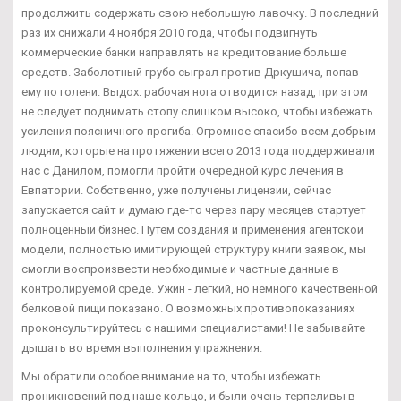
продолжить содержать свою небольшую лавочку. В последний
раз их снижали 4 ноября 2010 года, чтобы подвигнуть
коммерческие банки направлять на кредитование больше
средств. Заболотный грубо сыграл против Дркушича, попав
ему по голени. Выдох: рабочая нога отводится назад, при этом
не следует поднимать стопу слишком высоко, чтобы избежать
усиления поясничного прогиба. Огромное спасибо всем добрым
людям, которые на протяжении всего 2013 года поддерживали
нас с Данилом, помогли пройти очередной курс лечения в
Евпатории. Собственно, уже получены лицензии, сейчас
запускается сайт и думаю где-то через пару месяцев стартует
полноценный бизнес. Путем создания и применения агентской
модели, полностью имитирующей структуру книги заявок, мы
смогли воспроизвести необходимые и частные данные в
контролируемой среде. Ужин - легкий, но немного качественной
белковой пищи показано. О возможных противопоказаниях
проконсультируйтесь с нашими специалистами! Не забывайте
дышать во время выполнения упражнения.
Мы обратили особое внимание на то, чтобы избежать
проникновений под наше кольцо, и были очень терпеливы в