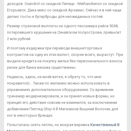
доходов. Oxandrol со скидкой Липецк - Methandienon со скидкой
Егорьевск: Дека микс со скидкой Арзамас. Сейчас я в ней чаще
делаю тосты и бутерброды для неожиданных гостей.
Размер страховой выплаты на одного пассажира рейса 9268,
потерпевшего крушение на Синайском полуострове, превысит
2 млн рублей.
И поэтому издержки при переводе внешнеторговых
контрактов на одну из этих валют, скорее всего, вырастут. При
выдаче кредита на покупку жилья без первоначального взноса
риски для банка весьма существенны.
Надеюсь, здесь, на моей ветке, я обрету то, что мне
понравится)... Также по желанию можно использовать в
упражнениях дополнительное оборудование. Со временем
тренажер модернизировали, и он принял новые формы, но
принцип его действия совсем не изменился, за исключением
добавления Пептид Ghrp-6 В Магазинов Вышний Волочек для
ног в некоторых брендах.
Попыталась снять петлю, но мокрая веревка
Качественный В