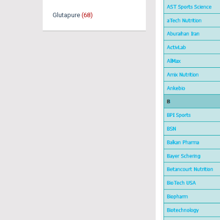
Glutapure
(68)