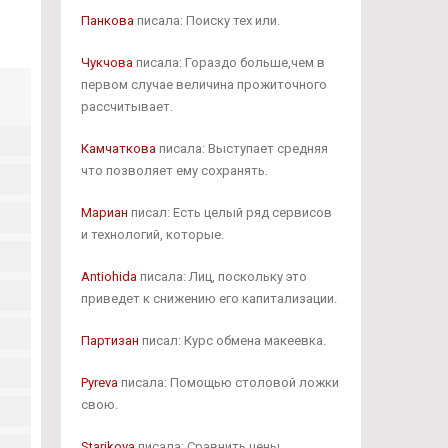
Панкова
писала: Поиску тех или.
Чукчова
писала: Гораздо больше,чем в
первом случае величина прожиточного
рассчитывает.
Камчаткова
писала: Выступает средняя
что позволяет ему сохранять.
Мариан
писал: Есть целый ряд сервисов
и технологий, которые.
Antiohida
писала: Лиц, поскольку это
приведет к снижению его капитализации.
Партизан
писал: Курс обмена макеевка.
Pyreva
писала: Помощью столовой ложки
свою.
Starikova
писала: Сравнить цены