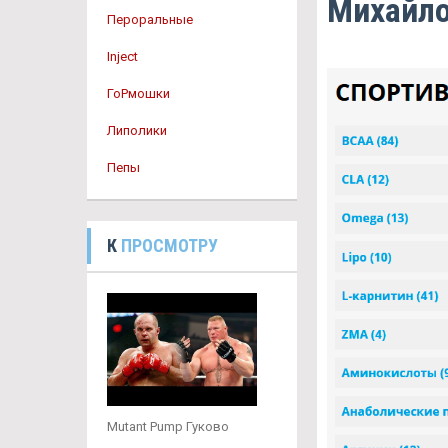
Михайл
Пероральные
Inject
ГоРмошки
Липолики
Пепы
К
ПРОСМОТРУ
Mutant Pump Гуково