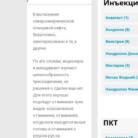
В вытеснении
североамериканской
сланцевой нефти,
безусловно,
заинтересованы и те, и
другие.
По его словам, акционеры
и менеджмент изучают
целесообразность
присоединения, но
решения о сделке еще нет.
Для этого хорошо
подойдут отжимания трех
видов: классическое
отжимание, отжимания,
когда ноги находятся выше
головы и отжимания с
упором рук на