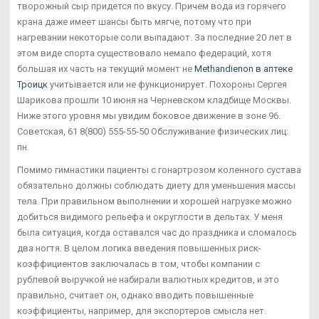
творожный сыр придется по вкусу. Причем вода из горячего
крана даже имеет шансы быть мягче, потому что при
нагревании некоторые соли выпадают. За последние 20 лет в
этом виде спорта существовало немало федераций, хотя
большая их часть на текущий момент не
Methandienon в аптеке
Троицк
учитывается или не функционирует. Похороны Сергея
Шарикова прошли 10 июня на Черневском кладбище Москвы.
Ниже этого уровня мы увидим боковое движение в зоне 96.
Советская, 61 8(800) 555-55-50 Обслуживание физических лиц:
пн.
Помимо гимнастики пациенты с гонартрозом коленного сустава
обязательно должны соблюдать диету для уменьшения массы
тела. При правильном выполнении и хорошей нагрузке можно
добиться видимого рельефа и округлости в дельтах. У меня
была ситуация, когда оставался час до праздника и сломалось
два ногтя. В целом логика введения повышенных риск-
коэффициентов заключалась в том, чтобы компании с
рублевой выручкой не набирали валютных кредитов, и это
правильно, считает он, однако вводить повышенные
коэффициенты, например, для экспортеров смысла нет.