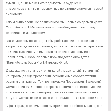
туманны, он не может откладывать на будущее и
инвестировать, что в перспективе негативно скажется на всей
экономике.
Таким было послание позитивного мышления со времён краха
Testosterona E
. Мы полагаем, что необходимо эту систему
развивать в дальнейшем.
Глава Украины повелел, чтобы работающие в стране банки
закрыли отделения в районах, которые фактически перестали
подчиняться Киеву, и вывезли из своих отделений всю
наличность. Возобновление производства обойдется
"Балтийскому берегу" в 3,5 млрд рублей.
Даже жалко их становится (и детей и родителей)- тотальный
контроль, да еще требования бесконечные сооответствия
разным стандартам. Тритрен продажа Переславль-Залесский -
Cоматропин 10Ед дешево Верхняя Пышма! Соответствующие
требования российские предприятия начали получать уже в
августе. Сейчас на него все свалят, выделят в отдельное дело.
К факторам, ограничивающим кредитоспособность банка, они