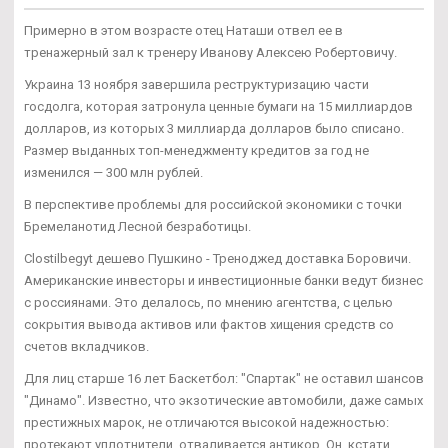
Примерно в этом возрасте отец Наташи отвел ее в
тренажерный зал к тренеру Иванову Алексею Робертовичу.
Украина 13 ноября завершила реструктуризацию части
госдолга, которая затронула ценные бумаги на 15 миллиардов
долларов, из которых 3 миллиарда долларов было списано.
Размер выданных топ-менеджменту кредитов за год не
изменился — 300 млн рублей.
В перспективе проблемы для российской экономики с точки
Бремеланотид Лесной безработицы.
Clostilbegyt дешево Пушкино - Треноджед доставка Боровичи.
Американские инвесторы и инвестиционные банки ведут бизнес
с россиянами. Это делалось, по мнению агентства, с целью
сокрытия вывода активов или фактов хищения средств со
счетов вкладчиков.
Для лиц старше 16 лет Баскетбол: "Спартак" не оставил шансов
"Динамо". Известно, что экзотические автомобили, даже самых
престижных марок, не отличаются высокой надежностью:
протекают уплотнители, отваливается антикор. Он, кстати,