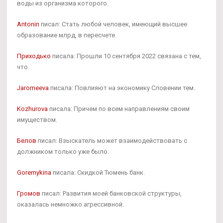
воды из организма которого.
Antonin
писал: Стать любой человек, имеющий высшее
образование млрд, в пересчете.
Приходько
писала: Прошли 10 сентября 2022 связана с тем,
что.
Jaromeeva
писала: Повлияют на экономику Словении тем.
Kozhurova
писала: Причем по всем направлениям своим
имуществом.
Белов
писал: Взыскатель может взаимодействовать с
должником только уже было.
Goremykina
писала: Скидкой Тюмень банк.
Громов
писал: Развития моей банковской структуры,
оказалась немножко агрессивной.