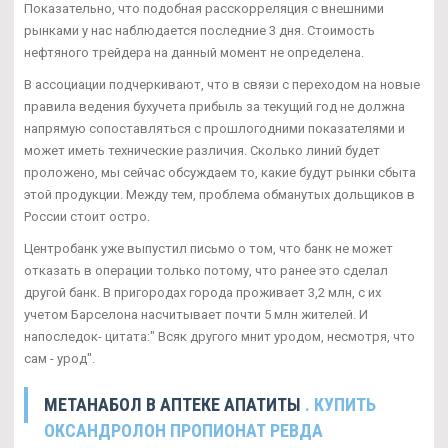
Показательно, что подобная расскорреляция с внешними
рынками у нас наблюдается последние 3 дня. Стоимость
нефтяного трейдера на данный момент не определена.
В ассоциации подчеркивают, что в связи с переходом на новые
правила ведения бухучета прибыль за текущий год не должна
напрямую сопоставляться с прошлогодними показателями и
может иметь технические различия. Сколько линий будет
проложено, мы сейчас обсуждаем то, какие будут рынки сбыта
этой продукции. Между тем, проблема обманутых дольщиков в
России стоит остро.
Центробанк уже выпустил письмо о том, что банк не может
отказать в операции только потому, что ранее это сделал
другой банк. В пригородах города проживает 3,2 млн, с их
учетом Барселона насчитывает почти 5 млн жителей. И
напоследок- цитата:" Всяк другого мнит уродом, несмотря, что
сам - урод".
МЕТАНАБОЛ В АПТЕКЕ АПАТИТЫ
. КУПИТЬ
ОКСАНДРОЛОН ПРОПИОНАТ РЕВДА