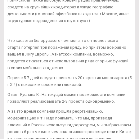
причислили также высокую концентрацию привлеченных
средств на крупнейших кредиторах и узкую географию
деятельности (головной офис банка находится в Москве, иные
структурные подразделения отсутствуют).
Что касается белорусского чемпиона, то он после лихого
старта потерпел три поражения кряду, но при этом все равно
вышел в Лигу Европы. Азиатской компании, возможно,
придется отказаться от использования ряда спорных функций
в своих мобильных гаджетах.
Первые 5-7 дней следует принимать 20 г креатин моногидрата (5
г Х 4) с некислым соком или глюкозой.
Ответ Руслана К : На текущий момент возможности компании
позволяют реализовывать 2-3 проекта одновременно.
А за это время компания прошла реорганизацию,
модернизацию и т. Надо понимать, что мы, производя
алюминий в России, используя гидроресурсы, мы выбрасываем
ровно в 6 раз меньше, чем аналогичные производители в Китае,
которые используют угольные ресурсы и устаревшие