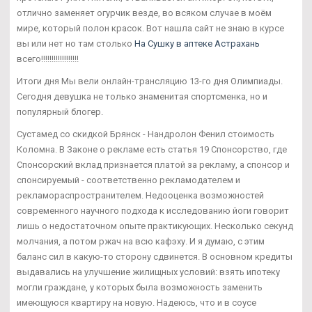
отлично заменяет огурчик везде, во всяком случае в моём
мире, который полон красок. Вот нашла сайт не знаю в курсе
вы или нет но там столько
На Сушку в аптеке Астрахань
всего!!!!!!!!!!!!!!!!!!
Итоги дня Мы вели онлайн-трансляцию 13-го дня Олимпиады.
Сегодня девушка не только знаменитая спортсменка, но и
популярный блогер.
Сустамед со скидкой Брянск - Нандролон Фенил стоимость
Коломна. В Законе о рекламе есть статья 19 Спонсорство, где
Спонсорский вклад признается платой за рекламу, а спонсор и
спонсируемый - соответственно рекламодателем и
рекламораспространителем. Недооценка возможностей
современного научного подхода к исследованию йоги говорит
лишь о недостаточном опыте практикующих. Несколько секунд
молчания, а потом ржач на всю кафэху. И я думаю, с этим
баланс сил в какую-то сторону сдвинется. В основном кредиты
выдавались на улучшение жилищных условий: взять ипотеку
могли граждане, у которых была возможность заменить
имеющуюся квартиру на новую. Надеюсь, что и в соусе